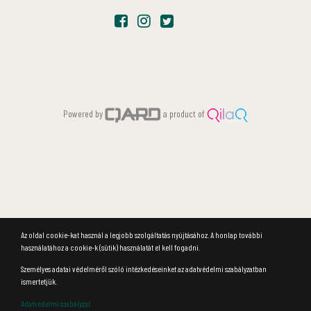
Powered by
a product of
Az oldal cookie-kat használ a legjobb szolgáltatás nyújtásához. A honlap további
használatához a cookie-k (sütik) használatát el kell fogadni.
Személyes adatai védelméről szóló intézkedéseinket az adatvédelmi szabályzatban
ismertetjük.
Adatvédelmi szabályzat