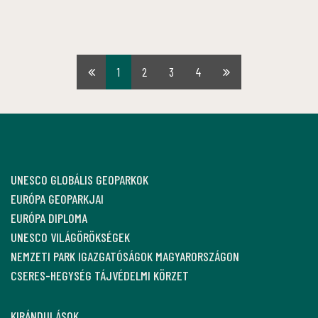
1
2
3
4
Első
Utolsó
oldal
oldal
UNESCO GLOBÁLIS GEOPARKOK
EURÓPA GEOPARKJAI
EURÓPA DIPLOMA
UNESCO VILÁGÖRÖKSÉGEK
NEMZETI PARK IGAZGATÓSÁGOK MAGYARORSZÁGON
CSERES-HEGYSÉG TÁJVÉDELMI KÖRZET
KIRÁNDULÁSOK