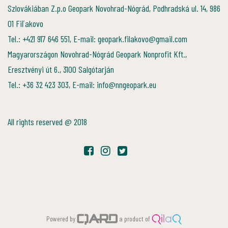
Szlovákiában Z.p.o Geopark Novohrad-Nógrád, Podhradská ul. 14, 986
01 Fiľakovo
Tel.: +421 917 646 551, E-mail: geopark.filakovo@gmail.com
Magyarországon Novohrad-Nógrád Geopark Nonprofit Kft.,
Eresztvényi út 6., 3100 Salgótarján
Tel.: +36 32 423 303, E-mail: info@nngeopark.eu
All rights reserved @ 2018
Powered by
a product of