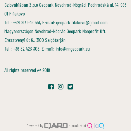
Szlovákiában Z.p.o Geopark Novohrad-Nógrád, Podhradská ul. 14, 986
01 Fiľakovo
Tel.: +421 917 646 551, E-mail: geopark.filakovo@gmail.com
Magyarországon Novohrad-Nógrád Geopark Nonprofit Kft.,
Eresztvényi út 6., 3100 Salgótarján
Tel.: +36 32 423 303, E-mail: info@nngeopark.eu
All rights reserved @ 2018
Powered by
a product of