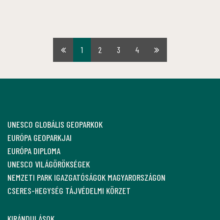
1
2
3
4
Első
Utolsó
oldal
oldal
UNESCO GLOBÁLIS GEOPARKOK
EURÓPA GEOPARKJAI
EURÓPA DIPLOMA
UNESCO VILÁGÖRÖKSÉGEK
NEMZETI PARK IGAZGATÓSÁGOK MAGYARORSZÁGON
CSERES-HEGYSÉG TÁJVÉDELMI KÖRZET
KIRÁNDULÁSOK