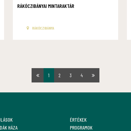
RÁKÓCZIBÁNYAI MINTARAKTÁR
RÁKÓCZIBÁNYA
1
2
3
4
Első
Utolsó
oldal
oldal
ULÁSOK
ÉRTÉKEK
DÁK HÁZA
PROGRAMOK