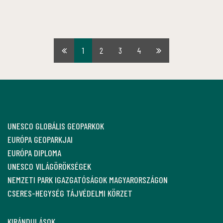
1
2
3
4
Első
Utolsó
oldal
oldal
UNESCO GLOBÁLIS GEOPARKOK
EURÓPA GEOPARKJAI
EURÓPA DIPLOMA
UNESCO VILÁGÖRÖKSÉGEK
NEMZETI PARK IGAZGATÓSÁGOK MAGYARORSZÁGON
CSERES-HEGYSÉG TÁJVÉDELMI KÖRZET
KIRÁNDULÁSOK