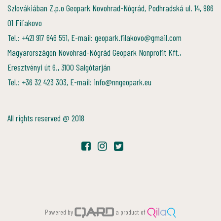
Szlovákiában Z.p.o Geopark Novohrad-Nógrád, Podhradská ul. 14, 986
01 Fiľakovo
Tel.: +421 917 646 551, E-mail: geopark.filakovo@gmail.com
Magyarországon Novohrad-Nógrád Geopark Nonprofit Kft.,
Eresztvényi út 6., 3100 Salgótarján
Tel.: +36 32 423 303, E-mail: info@nngeopark.eu
All rights reserved @ 2018
Powered by
a product of