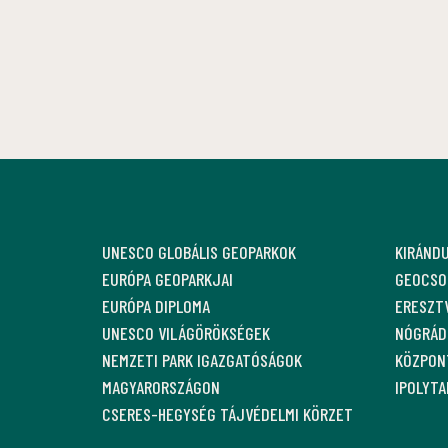
UNESCO GLOBÁLIS GEOPARKOK
KIRÁND
EURÓPA GEOPARKJAI
GEOCSO
EURÓPA DIPLOMA
ERESZT
UNESCO VILÁGÖRÖKSÉGEK
NÓGRÁDI
NEMZETI PARK IGAZGATÓSÁGOK
KÖZPON
MAGYARORSZÁGON
IPOLYT
CSERES-HEGYSÉG TÁJVÉDELMI KÖRZET