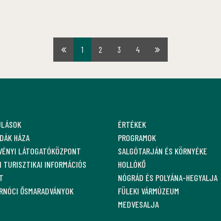
1
2
3
4
Első
Utolsó
oldal
oldal
ULÁSOK
ÉRTÉKEK
DÁK HÁZA
PROGRAMOK
VÉNYI LÁTOGATÓKÖZPONT
SALGÓTARJÁN ÉS KÖRNYÉKE
 TURISZTIKAI INFORMÁCIÓS
HOLLÓKŐ
T
NÓGRÁD ÉS POLYÁNA-HEGYALJA
ARNÓCI ŐSMARADVÁNYOK
FÜLEKI VÁRMÚZEUM
MEDVESALJA