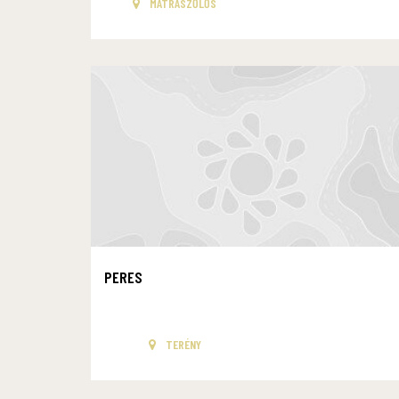
MÁTRASZŐLŐS
PERES
TERÉNY