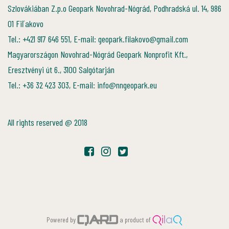
Szlovákiában Z.p.o Geopark Novohrad-Nógrád, Podhradská ul. 14, 986
01 Fiľakovo
Tel.: +421 917 646 551, E-mail: geopark.filakovo@gmail.com
Magyarországon Novohrad-Nógrád Geopark Nonprofit Kft.,
Eresztvényi út 6., 3100 Salgótarján
Tel.: +36 32 423 303, E-mail: info@nngeopark.eu
All rights reserved @ 2018
Powered by
a product of