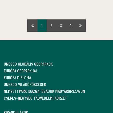
1
2
3
4
Első
Utolsó
oldal
oldal
UNESCO GLOBÁLIS GEOPARKOK
EURÓPA GEOPARKJAI
EURÓPA DIPLOMA
UNESCO VILÁGÖRÖKSÉGEK
NEMZETI PARK IGAZGATÓSÁGOK MAGYARORSZÁGON
CSERES-HEGYSÉG TÁJVÉDELMI KÖRZET
KIRÁNDULÁSOK