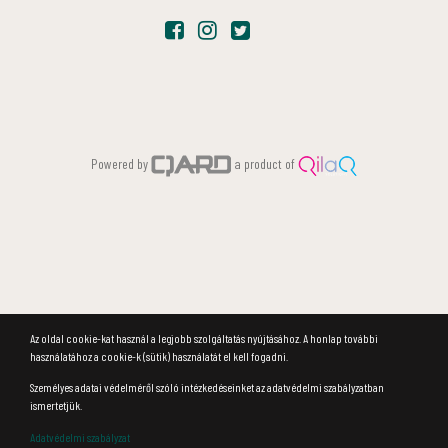
Powered by
a product of
Az oldal cookie-kat használ a legjobb szolgáltatás nyújtásához. A honlap további
használatához a cookie-k (sütik) használatát el kell fogadni.
Személyes adatai védelméről szóló intézkedéseinket az adatvédelmi szabályzatban
ismertetjük.
Adatvédelmi szabályzat