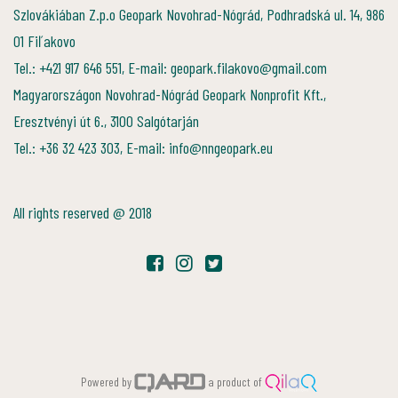
Szlovákiában Z.p.o Geopark Novohrad-Nógrád, Podhradská ul. 14, 986
01 Fiľakovo
Tel.: +421 917 646 551, E-mail: geopark.filakovo@gmail.com
Magyarországon Novohrad-Nógrád Geopark Nonprofit Kft.,
Eresztvényi út 6., 3100 Salgótarján
Tel.: +36 32 423 303, E-mail: info@nngeopark.eu
All rights reserved @ 2018
Powered by
a product of