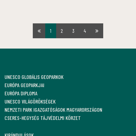
1
2
3
4
Első
Utolsó
oldal
oldal
UNESCO GLOBÁLIS GEOPARKOK
EURÓPA GEOPARKJAI
EURÓPA DIPLOMA
UNESCO VILÁGÖRÖKSÉGEK
NEMZETI PARK IGAZGATÓSÁGOK MAGYARORSZÁGON
CSERES-HEGYSÉG TÁJVÉDELMI KÖRZET
KIRÁNDULÁSOK