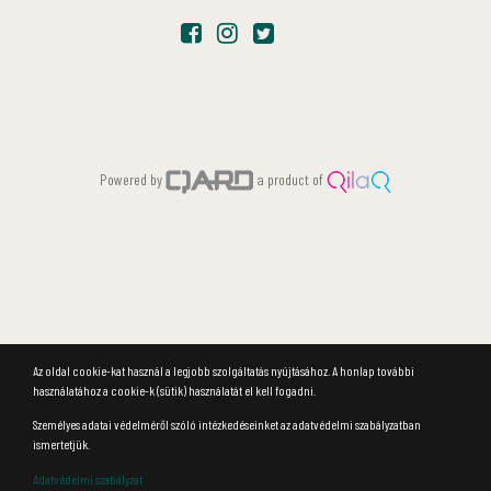
Powered by
a product of
Az oldal cookie-kat használ a legjobb szolgáltatás nyújtásához. A honlap további
használatához a cookie-k (sütik) használatát el kell fogadni.
Személyes adatai védelméről szóló intézkedéseinket az adatvédelmi szabályzatban
ismertetjük.
Adatvédelmi szabályzat