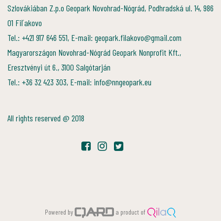
Szlovákiában Z.p.o Geopark Novohrad-Nógrád, Podhradská ul. 14, 986
01 Fiľakovo
Tel.: +421 917 646 551, E-mail: geopark.filakovo@gmail.com
Magyarországon Novohrad-Nógrád Geopark Nonprofit Kft.,
Eresztvényi út 6., 3100 Salgótarján
Tel.: +36 32 423 303, E-mail: info@nngeopark.eu
All rights reserved @ 2018
Powered by
a product of