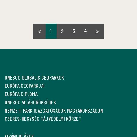
1
2
3
4
Első
Utolsó
oldal
oldal
UNESCO GLOBÁLIS GEOPARKOK
EURÓPA GEOPARKJAI
EURÓPA DIPLOMA
UNESCO VILÁGÖRÖKSÉGEK
NEMZETI PARK IGAZGATÓSÁGOK MAGYARORSZÁGON
CSERES-HEGYSÉG TÁJVÉDELMI KÖRZET
KIRÁNDULÁSOK