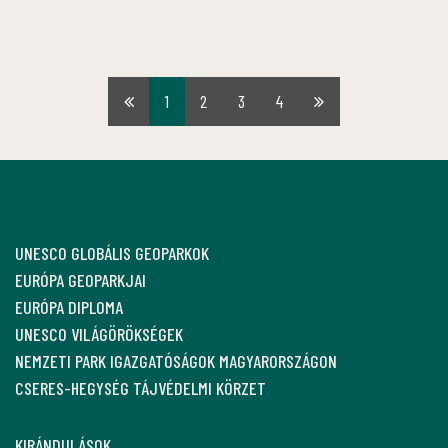
1
2
3
4
Első
Utolsó
oldal
oldal
UNESCO GLOBÁLIS GEOPARKOK
EURÓPA GEOPARKJAI
EURÓPA DIPLOMA
UNESCO VILÁGÖRÖKSÉGEK
NEMZETI PARK IGAZGATÓSÁGOK MAGYARORSZÁGON
CSERES-HEGYSÉG TÁJVÉDELMI KÖRZET
KIRÁNDULÁSOK