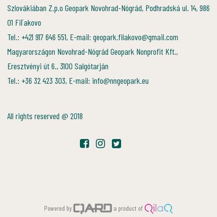
Szlovákiában Z.p.o Geopark Novohrad-Nógrád, Podhradská ul. 14, 986
01 Fiľakovo
Tel.: +421 917 646 551, E-mail: geopark.filakovo@gmail.com
Magyarországon Novohrad-Nógrád Geopark Nonprofit Kft.,
Eresztvényi út 6., 3100 Salgótarján
Tel.: +36 32 423 303, E-mail: info@nngeopark.eu
All rights reserved @ 2018
Powered by
a product of