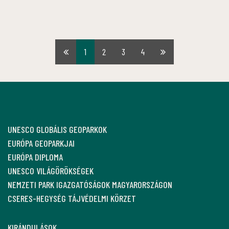
1
2
3
4
Első
Utolsó
oldal
oldal
UNESCO GLOBÁLIS GEOPARKOK
EURÓPA GEOPARKJAI
EURÓPA DIPLOMA
UNESCO VILÁGÖRÖKSÉGEK
NEMZETI PARK IGAZGATÓSÁGOK MAGYARORSZÁGON
CSERES-HEGYSÉG TÁJVÉDELMI KÖRZET
KIRÁNDULÁSOK