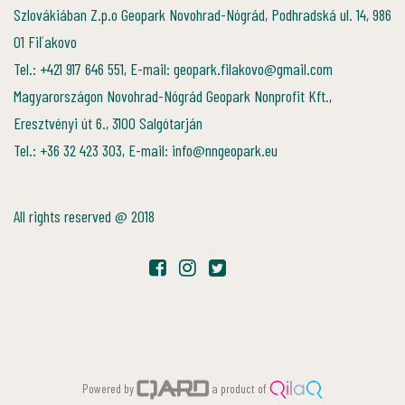
Szlovákiában Z.p.o Geopark Novohrad-Nógrád, Podhradská ul. 14, 986
01 Fiľakovo
Tel.: +421 917 646 551, E-mail: geopark.filakovo@gmail.com
Magyarországon Novohrad-Nógrád Geopark Nonprofit Kft.,
Eresztvényi út 6., 3100 Salgótarján
Tel.: +36 32 423 303, E-mail: info@nngeopark.eu
All rights reserved @ 2018
Powered by
a product of