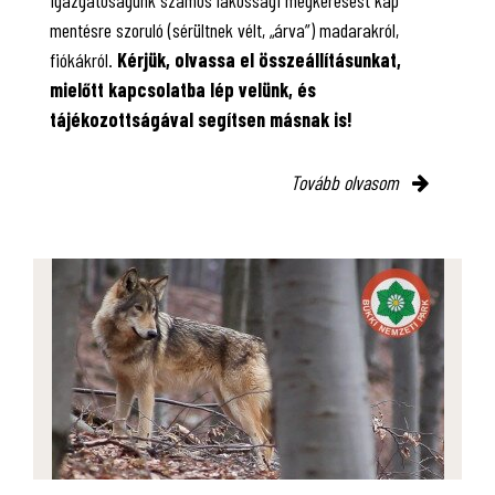
mentésre szoruló (sérültnek vélt, „árva”) madarakról,
fiókákról.
Kérjük, olvassa el összeállításunkat,
mielőtt kapcsolatba lép velünk, és
tájékozottságával segítsen másnak is!
Tovább olvasom