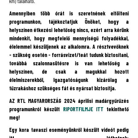
km) található.
Amennyiben több órát is szeretnének eltölteni
programunkon, tájékoztatjuk Önöket, hogy a
helyszínen étkezési lehetőség nincs, ezért arra kérünk
mindenkit, hogy megfelelő mennyiségű folyadékkal,
élelemmel készüljenek az alkalomra. A résztvevőknek
- szükség esetén - forrásvizet/teát tudunk biztosítani,
továbbá szalonnasütésre is van lehetőség a
helyszínen, de csak a magukkal hozott
élelmiszerekből, Igazgatóságunk kizárólag a
tűzrakáshoz szükséges fát és nyársat biztosítja.
AZ RTL MAGYARORSZÁG 2024 áprilisi madárgyűrűzés
programunkról készült
RIPORTFILMJE ITT
tekinthető
meg!
Egy kora tavaszi eseményünkről készült videót pedig