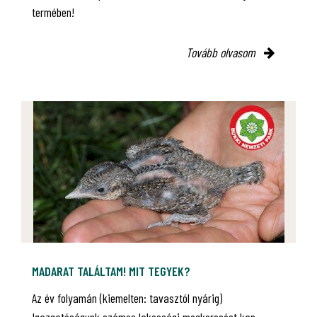
termében!
Tovább olvasom
MADARAT TALÁLTAM! MIT TEGYEK?
Az év folyamán (kiemelten: tavasztól nyárig)
Igazgatóságunk számos lakossági megkeresést kap