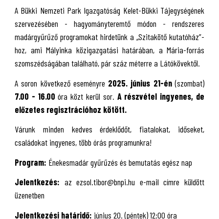
A Bükki Nemzeti Park Igazgatóság Kelet-Bükki Tájegységének
szervezésében - hagyományteremtő módon - rendszeres
madárgyűrűző programokat hirdetünk a „Szitakötő kutatóház”-
hoz, ami Mályinka közigazgatási határában, a Mária-forrás
szomszédságában található, pár száz méterre a Látókövektől.
A soron következő eseményre
2025. június 21-én
(szombat)
7
.00 - 16.00
óra közt kerül sor.
A részvétel ingyenes, de
előzetes regisztrációhoz kötött.
Várunk minden kedves érdeklődőt, fiatalokat, időseket,
családokat ingyenes, több órás programunkra!
Program:
Énekesmadár gyűrűzés és bemutatás egész nap
Jelentkezés:
az ezsol.tibor@bnpi.hu e-mail címre küldött
üzenetben
Jelentkezési határidő:
június 20. (péntek) 12:00 óra