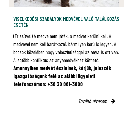
VISELKEDÉSI SZABÁLYOK MEDVÉVEL VALÓ TALÁLKOZÁS
ESETÉN
(Frissítve!) A medve nem játék, a medvét kerülni kell. A
medvével nem kell barátkozni, bármilyen korú is legyen. A
bocsok közelében nagy valószínűséggel az anya is ott van.
A legtöbb konfliktus az anyamedvékhez köthető.
Amennyiben medvét észlelnek, kérjük, jelezzék
Igazgatóságunk felé az alábbi ügyeleti
telefonszámon: +36 30 861-3808
Tovább olvasom