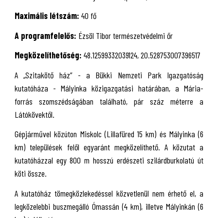
Maximális létszám:
40 fő
A programfelelős:
Ézsöl Tibor természetvédelmi őr
Megközelíthetőség:
48.12599332039124, 20.528753007396517
A „Szitakötő ház” - a Bükki Nemzeti Park Igazgatóság
kutatóháza - Mályinka közigazgatási határában, a Mária-
forrás szomszédságában található, pár száz méterre a
Látókövektől.
Gépjárművel közúton Miskolc (Lillafüred 15 km) és Mályinka (6
km) települések felől egyaránt megközelíthető. A közutat a
kutatóházzal egy 800 m hosszú erdészeti szilárdburkolatú út
köti össze.
A kutatóház tömegközlekedéssel közvetlenül nem érhető el, a
legközelebbi buszmegálló Ómassán (4 km), illetve Mályinkán (6