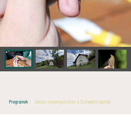
Programok
Júniusi madárgyűrűzés a Szitakötő háznál