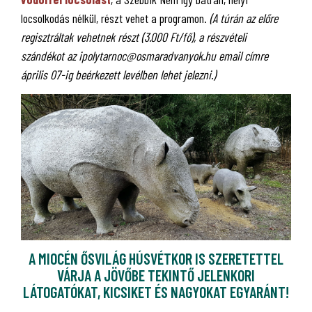
locsolkodás nélkül, részt vehet a programon.
(A túrán az előre
regisztráltak vehetnek részt (3.000 Ft/fő), a részvételi
szándékot az ipolytarnoc@osmaradvanyok.hu email címre
április 07-ig beérkezett levélben lehet jelezni.)
A MIOCÉN ŐSVILÁG HÚSVÉTKOR IS SZERETETTEL
VÁRJA A JÖVŐBE TEKINTŐ JELENKORI
LÁTOGATÓKAT, KICSIKET ÉS NAGYOKAT EGYARÁNT!