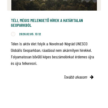
TÉLI, MÉGIS MELENGETŐ HÍREK A HATÁRTALAN
GEOPARKBÓL
2026.02.05. 13:12
Télen is aktív élet folyik a Novohrad-Nógrád UNESCO
Globális Geoparkban, ráadásul nem akármilyen hírekkel.
Folyamatosan bővülő képes beszámolónkat érdemes újra
és újra felkeresni.
Tovább olvasom