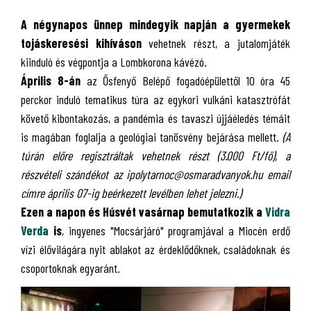
A négynapos ünnep mindegyik napján a gyermekek
tojáskeresési kihíváson
vehetnek részt, a jutalomjáték
kiinduló és végpontja a Lombkorona kávézó.
Április 8-án
az Ősfenyő Belépő fogadóépülettől 10 óra 45
perckor induló tematikus túra az egykori vulkáni katasztrófát
követő kibontakozás, a pandémia és tavaszi újjáéledés témáit
is magában foglalja a geológiai tanösvény bejárása mellett.
(A
túrán előre regisztráltak vehetnek részt (3.000 Ft/fő), a
részvételi szándékot az ipolytarnoc@osmaradvanyok.hu email
címre április 07-ig beérkezett levélben lehet jelezni.)
Ezen a napon és Húsvét vasárnap bemutatkozik a
Vidra
Verda
is
, ingyenes "Mocsárjáró" programjával a Miocén erdő
vízi élővilágára nyit ablakot az érdeklődőknek, családoknak és
csoportoknak egyaránt.