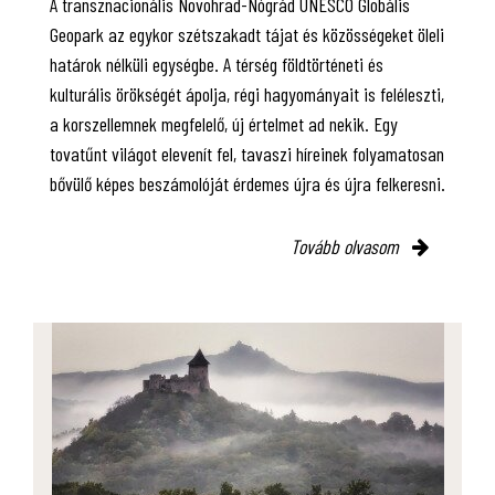
A transznacionális Novohrad-Nógrád UNESCO Globális
Geopark az egykor szétszakadt tájat és közösségeket öleli
határok nélküli egységbe. A térség földtörténeti és
kulturális örökségét ápolja, régi hagyományait is feléleszti,
a korszellemnek megfelelő, új értelmet ad nekik. Egy
tovatűnt világot elevenít fel, tavaszi híreinek folyamatosan
bővülő képes beszámolóját érdemes újra és újra felkeresni.
Tovább olvasom