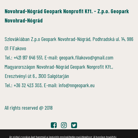
Novohrad-Nógrád Geopark Nonprofit Kft. - Z.p.o. Geopark
Novohrad-Nógrád
Szlovákiában Z.p.o Geopark Novohrad-Nógrád, Podhradská ul. 14, 986
01 Fiľakovo
Tel.: +421 917 646 551, E-mail: geopark.filakovo@gmail.com
Magyarországon Novohrad-Nógrád Geopark Nonprofit Kft.,
Eresztvényi út 6., 3100 Salgótarján
Tel.: +36 32 423 303, E-mail: info@nngeopark.eu
All rights reserved @ 2018
Az oldal cookie-kat használ a legjobb szolgáltatás nyújtásához. A honlap további