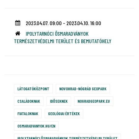
2023.04.07. 09:00 - 2023.04.10. 16:00
IPOLYTARNÓCI ŐSMARADVÁNYOK
TERMÉSZETVÉDELMI TERÜLET ÉS BEMUTATÓHELY
LÁTOGATÓKÖZPONT
NOVOHRAD-NÓGRÁD GEOPARK
CSALÁDOKNAK
IDŐSEKNEK
NOGRADGEOPARK.EU
FIATALOKNAK
GEOLÓGIAI ÉRTÉKEK
OSMARADVANYOK.HU/EN
IPOLYTARNÓCI ŐSMARADVÁNYOK TERMÉSZETVÉDELMI TERÜLET