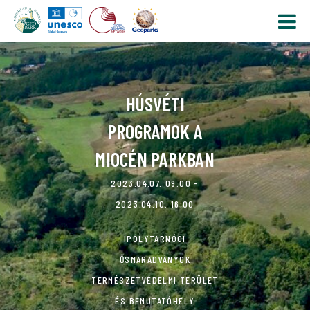
HÚSVÉTI
PROGRAMOK A
MIOCÉN PARKBAN
2023.04.07. 09:00 -
2023.04.10. 16:00
IPOLYTARNÓCI
ŐSMARADVÁNYOK
TERMÉSZETVÉDELMI TERÜLET
ÉS BEMUTATÓHELY