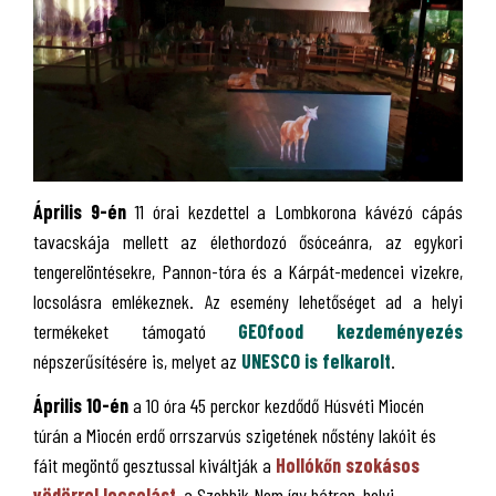
Április 9-én
11 órai kezdettel a Lombkorona kávézó cápás
tavacskája mellett az élethordozó ősóceánra, az egykori
tengerelöntésekre, Pannon-tóra és a Kárpát-medencei vizekre,
locsolásra emlékeznek. Az esemény lehetőséget ad a helyi
termékeket támogató
GEOfood kezdeményezés
népszerűsítésére is, melyet az
UNESCO is felkarolt
.
Április 10-én
a 10 óra 45 perckor kezdődő Húsvéti Miocén
túrán a Miocén erdő orrszarvús szigetének nőstény lakóit és
fáit megöntő gesztussal kiváltják a
Hollókőn szokásos
vödörrel locsolást
, a Szebbik Nem így bátran, helyi