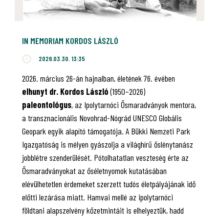
IN MEMORIAM KORDOS LÁSZLÓ
2026.03.30. 13:35
2026. március 26-án hajnalban, életének 76. évében
elhunyt dr. Kordos László
(1950–2026)
paleontológus
, az Ipolytarnóci Ősmaradványok mentora,
a transznacionális Novohrad-Nógrád UNESCO Globális
Geopark egyik alapító támogatója. A Bükki Nemzeti Park
Igazgatóság is mélyen gyászolja a világhírű őslénytanász
jobblétre szenderülését. Pótolhatatlan veszteség érte az
Ősmaradványokat az őséletnyomok kutatásában
elévülhetetlen érdemeket szerzett tudós életpályájának idő
előtti lezárása miatt. Hamvai mellé az ipolytarnóci
földtani alapszelvény kőzetmintáit is elhelyeztük, hadd