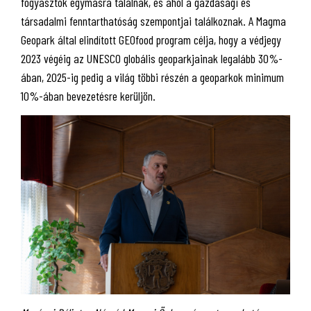
fogyasztók egymásra találnak, és ahol a gazdasági és
társadalmi fenntarthatóság szempontjai találkoznak. A Magma
Geopark által elindított GEOfood program célja, hogy a védjegy
2023 végéig az UNESCO globális geoparkjainak legalább 30%-
ában, 2025-ig pedig a világ többi részén a geoparkok minimum
10%-ában bevezetésre kerüljön.