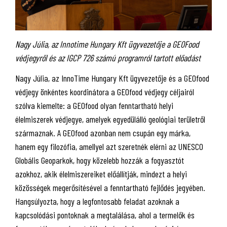
Nagy Júlia, az Innotime Hungary Kft ügyvezetője a GEOFood
védjegyről és az IGCP 726 számú programról tartott előadást
Nagy Júlia, az InnoTime Hungary Kft ügyvezetője és a GEOfood
védjegy önkéntes koordinátora a GEOfood védjegy céljairól
szólva kiemelte: a GEOfood olyan fenntartható helyi
élelmiszerek védjegye, amelyek egyedülálló geológiai területről
származnak. A GEOfood azonban nem csupán egy márka,
hanem egy filozófia, amellyel azt szeretnék elérni az UNESCO
Globális Geoparkok, hogy közelebb hozzák a fogyasztót
azokhoz, akik élelmiszereiket előállítják, mindezt a helyi
közösségek megerősítésével a fenntartható fejlődés jegyében.
Hangsúlyozta, hogy a legfontosabb feladat azoknak a
kapcsolódási pontoknak a megtalálása, ahol a termelők és