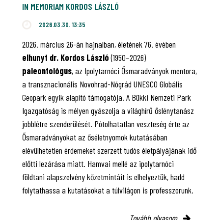
IN MEMORIAM KORDOS LÁSZLÓ
2026.03.30. 13:35
2026. március 26-án hajnalban, életének 76. évében
elhunyt dr. Kordos László
(1950–2026)
paleontológus
, az Ipolytarnóci Ősmaradványok mentora,
a transznacionális Novohrad-Nógrád UNESCO Globális
Geopark egyik alapító támogatója. A Bükki Nemzeti Park
Igazgatóság is mélyen gyászolja a világhírű őslénytanász
jobblétre szenderülését. Pótolhatatlan veszteség érte az
Ősmaradványokat az őséletnyomok kutatásában
elévülhetetlen érdemeket szerzett tudós életpályájának idő
előtti lezárása miatt. Hamvai mellé az ipolytarnóci
földtani alapszelvény kőzetmintáit is elhelyeztük, hadd
folytathassa a kutatásokat a túlvilágon is professzorunk.
Tovább olvasom