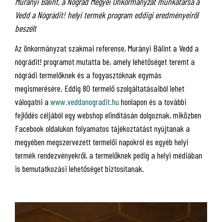
Murányi Bálint, a Nógrád Megyei Önkormányzat munkatársa a
Vedd a Nógrádit! helyi termék program eddigi eredményeiről
beszélt
Az önkormányzat szakmai referense, Murányi Bálint a Vedd a
nógrádit! programot mutatta be, amely lehetőséget teremt a
nógrádi termelőknek és a fogyasztóknak egymás
megismerésére. Eddig 80 termelő szolgáltatásaiból lehet
válogatni a
www.veddanogradit.hu
honlapon és a további
fejlődés céljából egy webshop elindításán dolgoznak, miközben
Facebook oldalukon folyamatos tájékoztatást nyújtanak a
megyében megszervezett termelői napokról és egyéb helyi
termék rendezvényekről, a termelőknek pedig a helyi médiában
is bemutatkozási lehetőséget biztosítanak.