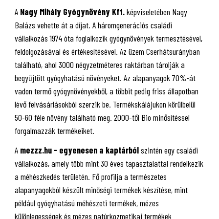
A
Nagy Mihály Gyógynövény Kft.
képviseletében Nagy
Balázs vehette át a díjat. A háromgenerációs családi
vállalkozás 1974 óta foglalkozik gyógynövények termesztésével,
feldolgozásával és értékesítésével. Az üzem Cserhátsurányban
található, ahol 3000 négyzetméteres raktárban tárolják a
begyűjtött gyógyhatású növényeket. Az alapanyagok 70%-át
vadon termő gyógynövényekből, a többit pedig friss állapotban
lévő felvásárlásokból szerzik be. Termékskálájukon körülbelül
50-60 féle növény található meg. 2000-től Bio minősítéssel
forgalmazzák termékeiket.
A
mezzz.hu - egyenesen a kaptárból
szintén egy családi
vállalkozás, amely több mint 30 éves tapasztalattal rendelkezik
a méhészkedés területén. Fő profilja a természetes
alapanyagokból készült minőségi termékek készítése, mint
például gyógyhatású méhészeti termékek, mézes
különlegességek és mézes natúrkozmetikai termékek