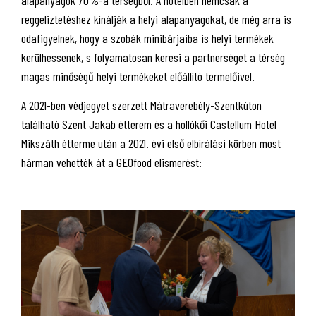
alapanyagok 70%-a térségből. A hotelben nemcsak a
reggeliztetéshez kínálják a helyi alapanyagokat, de még arra is
odafigyelnek, hogy a szobák minibárjaiba is helyi termékek
kerülhessenek, s folyamatosan keresi a partnerséget a térség
magas minőségű helyi termékeket előállító termelőivel.
A 2021-ben védjegyet szerzett Mátraverebély-Szentkúton
található Szent Jakab étterem és a hollókői Castellum Hotel
Mikszáth étterme után a 2021. évi első elbírálási körben most
hárman vehették át a GEOfood elismerést: