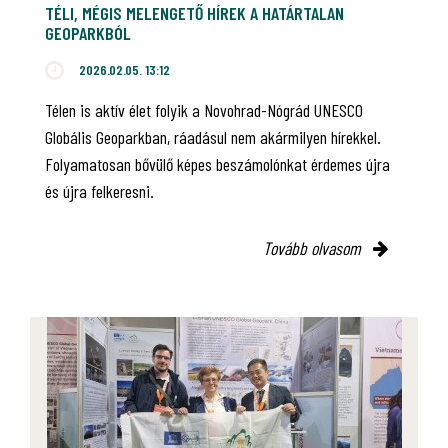
TÉLI, MÉGIS MELENGETŐ HÍREK A HATÁRTALAN
GEOPARKBÓL
2026.02.05. 13:12
Télen is aktív élet folyik a Novohrad-Nógrád UNESCO
Globális Geoparkban, ráadásul nem akármilyen hírekkel.
Folyamatosan bővülő képes beszámolónkat érdemes újra
és újra felkeresni.
Tovább olvasom