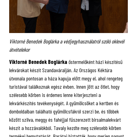
Viktorné Benedek Boglárka a védjegyhasználatról szóló oklevél
átvételekor
Viktorné Benedek Boglárka
őstermelőként házi készítésű
lekvárokat készít Szandaváralján. Az Országos Kéktúra
útvonala pontosan a háza kapuja előtt megy el, ahol rengeteg
turistával találkoznak egész évben. Innen jött az ötlet, hogy
szélesebb körben is érdemes lenne kiterjeszteni a
lekvárkészítés tevékenységét. A gyümölcsöket a kertben és
domboldalban található gyümölcsfákról szerzi be, és többek
között szilva, meggy és fahéjjal fűszerezett birsalmalekvárt
készít a hozzávalókból. Tavaly kezdte meg szélesebb körben
termékei bemutatását. Barátai biztatták, hogy merjen nagyot