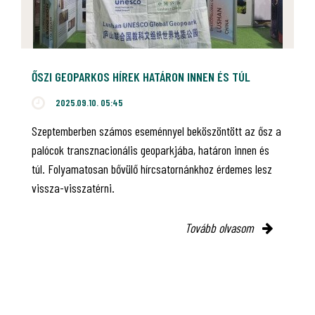
ŐSZI GEOPARKOS HÍREK HATÁRON INNEN ÉS TÚL
2025.09.10. 05:45
Szeptemberben számos eseménnyel beköszöntött az ősz a
palócok transznacionális geoparkjába, határon innen és
túl. Folyamatosan bővülő hírcsatornánkhoz érdemes lesz
vissza-visszatérni.
Tovább olvasom