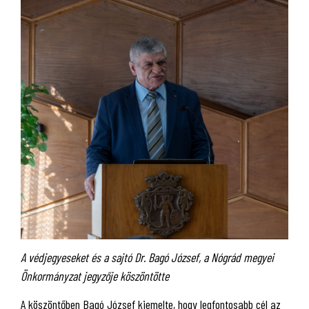
A védjegyeseket és a sajtó Dr. Bagó József, a Nógrád megyei
Önkormányzat jegyzője köszöntötte
A köszöntőben Bagó József kiemelte, hogy legfontosabb cél az