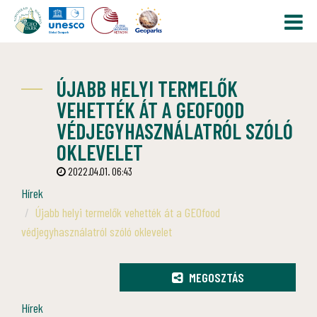
ÚJABB HELYI TERMELŐK
VEHETTÉK ÁT A GEOFOOD
VÉDJEGYHASZNÁLATRÓL SZÓLÓ
OKLEVELET
2022.04.01. 06:43
Hírek
Újabb helyi termelők vehették át a GEOfood
védjegyhasználatról szóló oklevelet
MEGOSZTÁS
Hírek