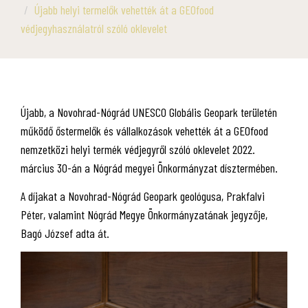
Újabb helyi termelők vehették át a GEOfood
védjegyhasználatról szóló oklevelet
Újabb, a Novohrad-Nógrád UNESCO Globális Geopark területén
működő őstermelők és vállalkozások vehették át a GEOfood
nemzetközi helyi termék védjegyről szóló oklevelet 2022.
március 30-án a Nógrád megyei Önkormányzat dísztermében.
A díjakat a Novohrad-Nógrád Geopark geológusa, Prakfalvi
Péter, valamint Nógrád Megye Önkormányzatának jegyzője,
Bagó József adta át.