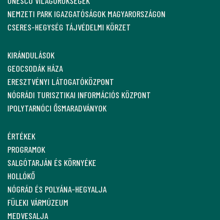
UNESCO VILÁGÖRÖKSÉGEK
NEMZETI PARK IGAZGATÓSÁGOK MAGYARORSZÁGON
CSERES-HEGYSÉG TÁJVÉDELMI KÖRZET
KIRÁNDULÁSOK
GEOCSODÁK HÁZA
ERESZTVÉNYI LÁTOGATÓKÖZPONT
NÓGRÁDI TURISZTIKAI INFORMÁCIÓS KÖZPONT
IPOLYTARNÓCI ŐSMARADVÁNYOK
ÉRTÉKEK
PROGRAMOK
SALGÓTARJÁN ÉS KÖRNYÉKE
HOLLÓKŐ
NÓGRÁD ÉS POLYÁNA-HEGYALJA
FÜLEKI VÁRMÚZEUM
MEDVESALJA