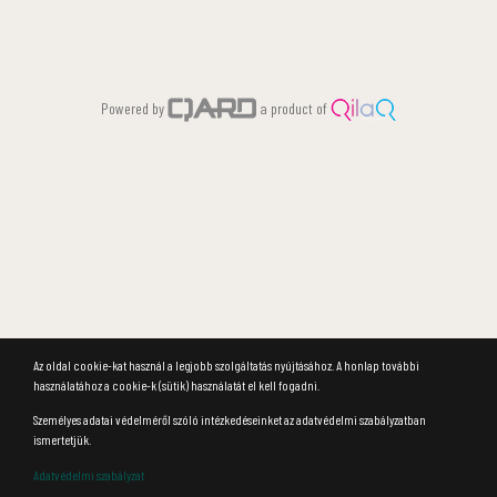
Powered by
a product of
Az oldal cookie-kat használ a legjobb szolgáltatás nyújtásához. A honlap további
használatához a cookie-k (sütik) használatát el kell fogadni.
Személyes adatai védelméről szóló intézkedéseinket az adatvédelmi szabályzatban
ismertetjük.
Adatvédelmi szabályzat