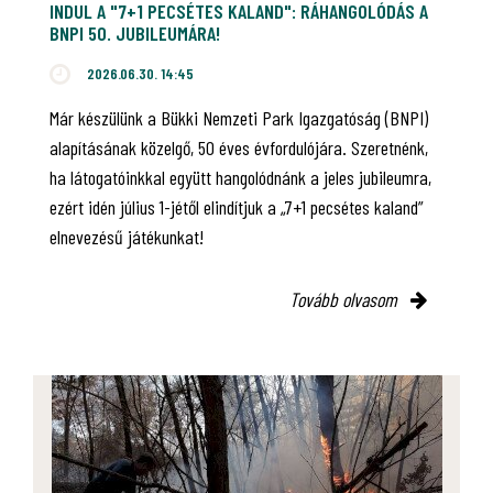
INDUL A "7+1 PECSÉTES KALAND": RÁHANGOLÓDÁS A
BNPI 50. JUBILEUMÁRA!
2026.06.30. 14:45
Már készülünk a Bükki Nemzeti Park Igazgatóság (BNPI)
alapításának közelgő, 50 éves évfordulójára. Szeretnénk,
ha látogatóinkkal együtt hangolódnánk a jeles jubileumra,
ezért idén július 1-jétől elindítjuk a „7+1 pecsétes kaland”
elnevezésű játékunkat!
Tovább olvasom