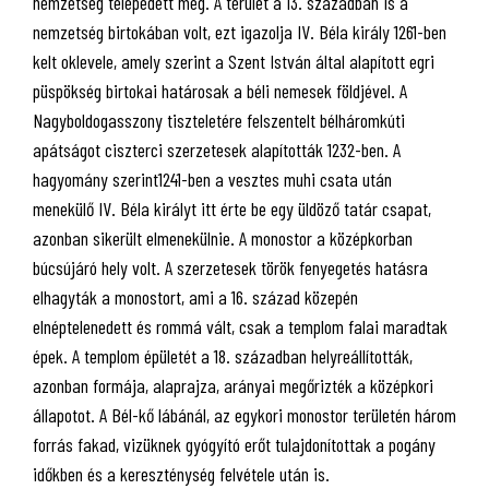
nemzetség telepedett meg. A terület a 13. században is a
nemzetség birtokában volt, ezt igazolja IV. Béla király 1261-ben
kelt oklevele, amely szerint a Szent István által alapított egri
püspökség birtokai határosak a béli nemesek földjével. A
Nagyboldogasszony tiszteletére felszentelt bélháromkúti
apátságot ciszterci szerzetesek alapították 1232-ben. A
hagyomány szerint1241-ben a vesztes muhi csata után
menekülő IV. Béla királyt itt érte be egy üldöző tatár csapat,
azonban sikerült elmenekülnie. A monostor a középkorban
búcsújáró hely volt. A szerzetesek török fenyegetés hatásra
elhagyták a monostort, ami a 16. század közepén
elnéptelenedett és rommá vált, csak a templom falai maradtak
épek. A templom épületét a 18. században helyreállították,
azonban formája, alaprajza, arányai megőrizték a középkori
állapotot. A Bél-kő lábánál, az egykori monostor területén három
forrás fakad, vizüknek gyógyító erőt tulajdonítottak a pogány
időkben és a kereszténység felvétele után is.