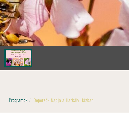
Programok
Beporzók Napja a Harkály Házban