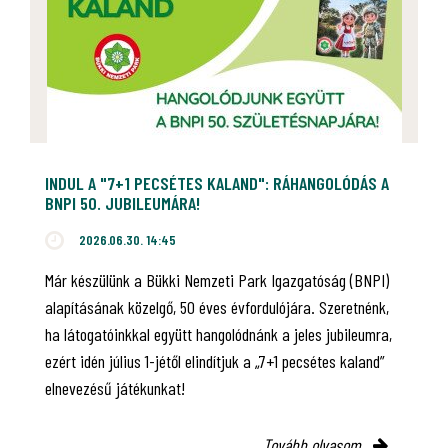
INDUL A "7+1 PECSÉTES KALAND": RÁHANGOLÓDÁS A
BNPI 50. JUBILEUMÁRA!
2026.06.30. 14:45
Már készülünk a Bükki Nemzeti Park Igazgatóság (BNPI)
alapításának közelgő, 50 éves évfordulójára. Szeretnénk,
ha látogatóinkkal együtt hangolódnánk a jeles jubileumra,
ezért idén július 1-jétől elindítjuk a „7+1 pecsétes kaland”
elnevezésű játékunkat!
Tovább olvasom