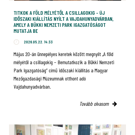
TITKOK A FÖLD MÉLYÉTŐL A CSILLAGOKIG - ÚJ
IDŐSZAKI KIÁLLÍTÁS NYÍLT A VAJDAHUNYADVÁRBAN,
AMELY A BÜKKI NEMZETI PARK IGAZGATÓSÁGOT
MUTATJA BE
2026.05.22. 14:33
Május 20-án ünnepélyes keretek között megnyílt „A föld
mélyétől a csillagokig – Bemutatkozik a Bükki Nemzeti
Park Igazgatóság” című időszaki kiállítás a Magyar
Mezőgazdasági Múzeumnak otthont adó
Vajdahunyadvárban.
Tovább olvasom