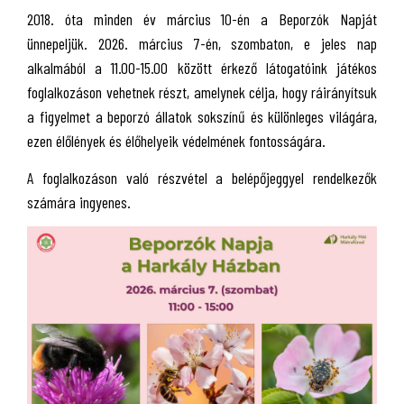
2018. óta minden év március 10-én a Beporzók Napját
ünnepeljük. 2026. március 7-én, szombaton, e jeles nap
alkalmából a 11.00-15.00 között érkező látogatóink játékos
foglalkozáson vehetnek részt, amelynek célja, hogy ráirányítsuk
a figyelmet a beporzó állatok sokszínű és különleges világára,
ezen élőlények és élőhelyeik védelmének fontosságára.
A foglalkozáson való részvétel a belépőjeggyel rendelkezők
számára ingyenes.