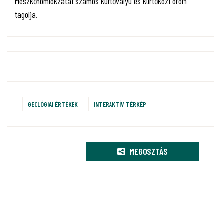
Mészkőhomlokzatát számos kürtővályú és kürtőközi orom
tagolja.
GEOLÓGIAI ÉRTÉKEK
INTERAKTÍV TÉRKÉP
MEGOSZTÁS