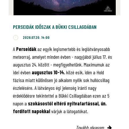
PERSEIDÁK IDŐSZAK A BÜKKI CSILLAGDÁBAN
2026.07.20. 14:00
A
Perseidák
az egyik legismertebb és leglátványosabb
meteorraj, amelyet minden évben - nagyjából július 17. és
augusztus 24. között - megfigyelhetünk. Maximumuk az
idei évben
augusztus 10-14.
közé esik, idén a Hold
fázisa miatt különösen jó alkalom nyílik sok hullócsillag
észlelésére. A látványos égi jelenség iránti nagy
érdeklődésre tekintettel a Bükki Csillagdában ezen az 5
napon a
szokásostól eltérő nyitvatartással, ún.
fordított napokkal
várjuk a látogatókat.
Tovább olvasom