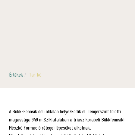
Értékek
Tar-kő
A Bükk-Fennsík déli oldalán helyezkedik el. Tengerszint feletti
magassága 949 m.Sziklafalában a triász korabeli Bükkfennsíki
Mészkő Formáció rétegei lépcsőket alkotnak.