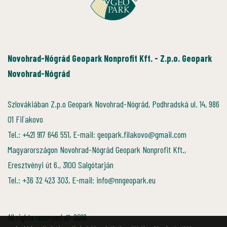
Novohrad-Nógrád Geopark Nonprofit Kft. - Z.p.o. Geopark
Novohrad-Nógrád
Szlovákiában Z.p.o Geopark Novohrad-Nógrád, Podhradská ul. 14, 986
01 Fiľakovo
Tel.: +421 917 646 551, E-mail: geopark.filakovo@gmail.com
Magyarországon Novohrad-Nógrád Geopark Nonprofit Kft.,
Eresztvényi út 6., 3100 Salgótarján
Tel.: +36 32 423 303, E-mail: info@nngeopark.eu
All rights reserved @ 2018