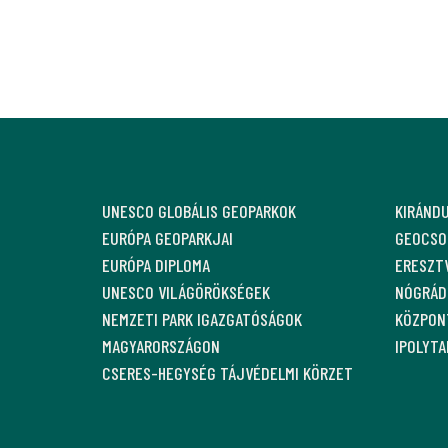
UNESCO GLOBÁLIS GEOPARKOK
KIRÁND
EURÓPA GEOPARKJAI
GEOCSO
EURÓPA DIPLOMA
ERESZT
UNESCO VILÁGÖRÖKSÉGEK
NÓGRÁDI
NEMZETI PARK IGAZGATÓSÁGOK
KÖZPON
MAGYARORSZÁGON
IPOLYT
CSERES-HEGYSÉG TÁJVÉDELMI KÖRZET