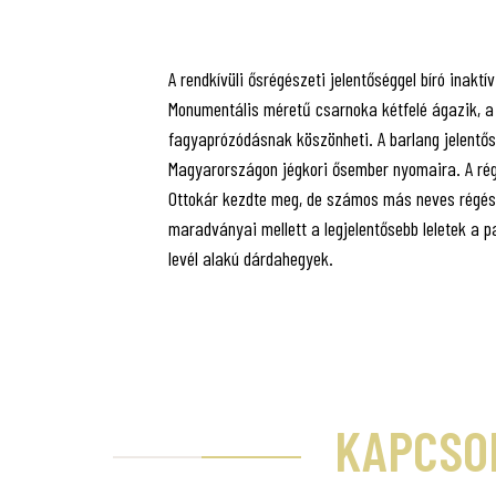
A rendkívüli ősrégészeti jelentőséggel bíró inakt
Monumentális méretű csarnoka kétfelé ágazik, a b
fagyaprózódásnak köszönheti. A barlang jelentős
Magyarországon jégkori ősember nyomaira. A r
Ottokár kezdte meg, de számos más neves régész
maradványai mellett a legjelentősebb leletek a 
levél alakú dárdahegyek.
KAPCSO