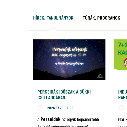
HÍREK, TANULMÁNYOK
TÚRÁK, PROGRAMOK
PERSEIDÁK IDŐSZAK A BÜKKI
INDU
CSILLAGDÁBAN
RÁHA
JUB
2026.07.20. 14:00
A
Perseidák
az egyik legismertebb
Már 
és leglátványosabb meteorraj,
Igaz