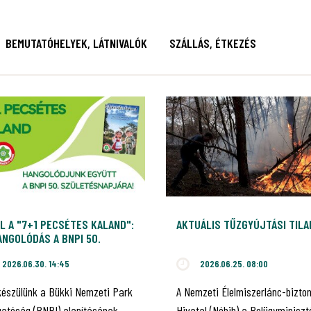
BEMUTATÓHELYEK, LÁTNIVALÓK
SZÁLLÁS, ÉTKEZÉS
L A "7+1 PECSÉTES KALAND":
AKTUÁLIS TŰZGYÚJTÁSI TIL
NGOLÓDÁS A BNPI 50.
ILEUMÁRA!
2026.06.30. 14:45
2026.06.25. 08:00
készülünk a Bükki Nemzeti Park
A Nemzeti Élelmiszerlánc-bizto
gatóság (BNPI) alapításának
Hivatal (Nébih) a Belügyminiszt