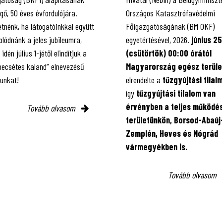
gő, 50 éves évfordulójára.
Országos Katasztrófavédelmi
tnénk, ha látogatóinkkal együtt
Főigazgatóságának (BM OKF)
lódnánk a jeles jubileumra,
egyetértésével, 2026.
június 25
 idén július 1-jétől elindítjuk a
(csütörtök) 00:00 órától
 pecsétes kaland” elnevezésű
Magyarország egész terüle
kunkat!
elrendelte a
tűzgyújtási tilal
így
tűzgyújtási tilalom van
érvényben
a teljes működés
Tovább olvasom
területünkön, Borsod-Abaúj
Zemplén, Heves és Nógrád
vármegyékben is.
Tovább olvasom