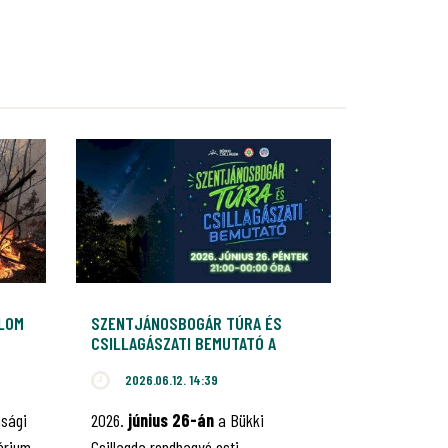
ALOM
SZENTJÁNOSBOGÁR TÚRA ÉS
CSILLAGÁSZATI BEMUTATÓ A
BÜKKI CSILLAGDÁBAN
2026.06.12. 14:39
nsági
2026.
június 26-án
a Bükki
érium
Csillagda rendhagyó esti