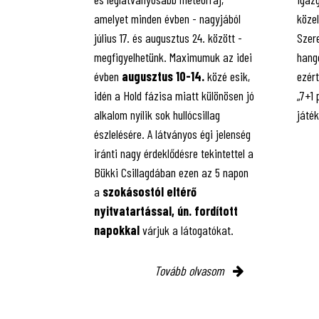
amelyet minden évben - nagyjából
közel
július 17. és augusztus 24. között -
Szere
megfigyelhetünk. Maximumuk az idei
hango
évben
augusztus 10-14.
közé esik,
ezért
idén a Hold fázisa miatt különösen jó
„7+1
alkalom nyílik sok hullócsillag
játé
észlelésére. A látványos égi jelenség
iránti nagy érdeklődésre tekintettel a
Bükki Csillagdában ezen az 5 napon
a
szokásostól eltérő
nyitvatartással, ún. fordított
napokkal
várjuk a látogatókat.
Tovább olvasom