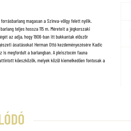
ív forrásbarlang magasan a Szinva-völgy felett nyílik.
arlang teljes hossza 115 m. Méreteit a jégkorszaki
égét az adja, hogy 1906-ban itt bukkantak először
égészeti ásatásokat Herman Ottó kezdeményezésére Kadic
 is megfordult a barlangban. A pleisztocén fauna
pattintott kőeszközök, melyek közül kiemelkedően fontosak a
LÓDÓ