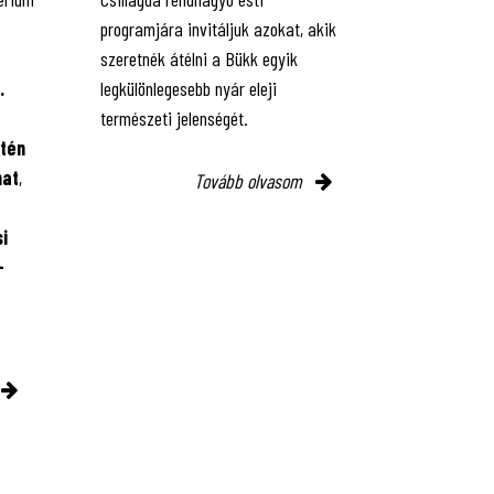
programjára invitáljuk azokat, akik
szeretnék átélni a Bükk egyik
.
legkülönlegesebb nyár eleji
természeti jelenségét.
tén
mat
,
Tovább olvasom
i
-