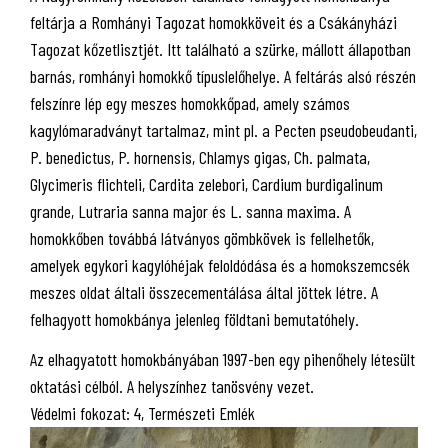
feltárja a Romhányi Tagozat homokköveit és a Csákányházi
Tagozat kőzetlisztjét. Itt található a szürke, mállott állapotban
barnás, romhányi homokkő típuslelőhelye. A feltárás alsó részén
felszínre lép egy meszes homokkőpad, amely számos
kagylómaradványt tartalmaz, mint pl. a Pecten pseudobeudanti,
P. benedictus, P. hornensis, Chlamys gigas, Ch. palmata,
Glycimeris flichteli, Cardita zelebori, Cardium burdigalinum
grande, Lutraria sanna major és L. sanna maxima. A
homokkőben továbbá látványos gömbkövek is fellelhetők,
amelyek egykori kagylóhéjak feloldódása és a homokszemcsék
meszes oldat általi összecementálása által jöttek létre. A
felhagyott homokbánya jelenleg földtani bemutatóhely.
Az elhagyatott homokbányában 1997-ben egy pihenőhely létesült
oktatási célból. A helyszínhez tanösvény vezet.
Védelmi fokozat: 4, Természeti Emlék