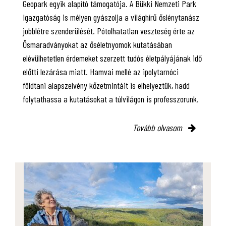
Geopark egyik alapító támogatója. A Bükki Nemzeti Park
Igazgatóság is mélyen gyászolja a világhírű őslénytanász
jobblétre szenderülését. Pótolhatatlan veszteség érte az
Ősmaradványokat az őséletnyomok kutatásában
elévülhetetlen érdemeket szerzett tudós életpályájának idő
előtti lezárása miatt. Hamvai mellé az ipolytarnóci
földtani alapszelvény kőzetmintáit is elhelyeztük, hadd
folytathassa a kutatásokat a túlvilágon is professzorunk.
Tovább olvasom