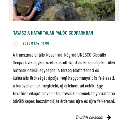
TAVASZ A HATÁRTALAN PALÓC GEOPARKBAN
2026.03.14. 10:06
A transznacionális Novohrad-Nógrád UNESCO Globális
Geopark az egykor szétszakadt tájat és közösségeket öleli
határok nélküli egységbe. A térség földtörténeti és
kulturális örökségét ápolja, régi hagyományait is feléleszti,
a korszellemnek megfelelő, új értelmet ad nekik. Egy
tovatűnt világot elevenít fel, tavaszi híreinek folyamatosan
bővülő képes beszámolóját érdemes újra és újra felkeresni.
Tovább olvasom