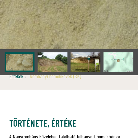
Értékek
Romhányi homokkövek (SK)
TÖRTÉNETE, ÉRTÉKE
A Nagyromhány közelében található felhagyott homokbánya