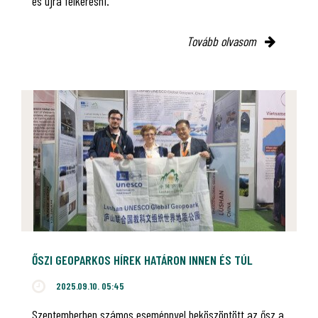
és újra felkeresni.
Tovább olvasom
ŐSZI GEOPARKOS HÍREK HATÁRON INNEN ÉS TÚL
2025.09.10. 05:45
Szeptemberben számos eseménnyel beköszöntött az ősz a