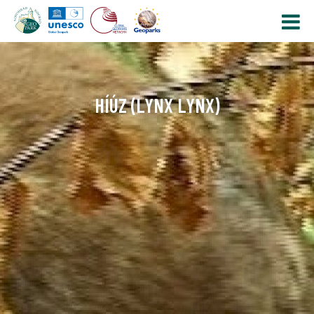
HÍÚZ (LYNX LYNX)