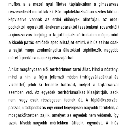
muflon, a a mezei nyúl, illetve táplálékában a gímszarvas
részesedését mutatták ki. Bár táplálékbázisában széles körben
képviselve vannak az erdei élőhelyek állatfajai, az erdei
pockoktól, egerektől, énekesmadaraktól (esetenként rovaroktól)
a gímszarvas borjúig,; a fajjal foglalkozó irodalom mégis, mint
a kisebb patás emlősök specialistáját említi. A hiúz szinte csak
a saját maga zsákmányolta állatokkal táplálkozik, nagyobb
méretű prédáira napokig visszajárhat.
A hiúz magányosan élő, territóriumot tartó állat. Mind a nőstény,
mind a hím a fajra jellemző módon (mirigyválladékkal és
vizelettel) jelöli ki területe határait, melyet a fajtársaival
szemben véd. Az egyedek territóriumaikat kisajátítják, azok
nem, vagy csak részlegesen fednek át. A táplálékszerzés,
párzás, utódgondozás egy ennél lényegesen nagyobb területen, a
mozgáskörzetben zajlik, amelyet az egyedek nem védenek, így
azok kisebb-nagyobb mértékben átfedik egymást. A hiúz