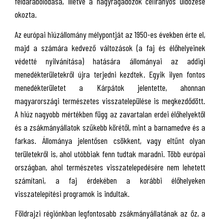
feldarabolódása, illetve a nagyragadozók célirányos üldözése
okozta.
Az európai hiúzállomány mélypontját az 1950-es években érte el,
majd a számára kedvező változások (a faj és élőhelyeinek
védetté nyilvánítása) hatására állományai az addigi
menedékterületekről újra terjedni kezdtek. Egyik ilyen fontos
menedékterületet a Kárpátok jelentette, ahonnan
magyarországi természetes visszatelepülése is megkezdődött.
A hiúz nagyobb mértékben függ az zavartalan erdei élőhelyektől
és a zsákmányállatok szűkebb körétől, mint a barnamedve és a
farkas. Állománya jelentősen csökkent, vagy eltűnt olyan
területekről is, ahol utóbbiak fenn tudtak maradni. Több európai
országban, ahol természetes visszatelepedésére nem lehetett
számítani, a faj érdekében a korábbi élőhelyeken
visszatelepítési programok is indultak.
Földrajzi régiónkban legfontosabb zsákmányállatának az őz, a