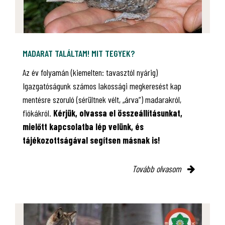
MADARAT TALÁLTAM! MIT TEGYEK?
Az év folyamán (kiemelten: tavasztól nyárig)
Igazgatóságunk számos lakossági megkeresést kap
mentésre szoruló (sérültnek vélt, „árva”) madarakról,
fiókákról.
Kérjük, olvassa el összeállításunkat,
mielőtt kapcsolatba lép velünk, és
tájékozottságával segítsen másnak is!
Tovább olvasom