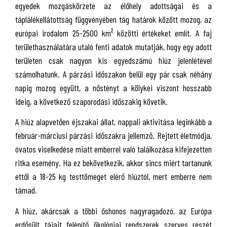
egyedek mozgáskörzete az élőhely adottságai és a
táplálékellátottság függvényében tág határok között mozog, az
európai irodalom 25-2500 km² közötti értékeket említ. A faj
területhasználatára utaló fenti adatok mutatják, hogy egy adott
területen csak nagyon kis egyedszámú hiúz jelenlétével
számolhatunk. A párzási időszakon belül egy pár csak néhány
napig mozog együtt, a nőstényt a kölykei viszont hosszabb
ideig, a következő szaporodási időszakig követik.
A hiúz alapvetően éjszakai állat, nappali aktivitása leginkább a
február-márciusi párzási időszakra jellemző. Rejtett életmódja,
óvatos viselkedése miatt emberrel való találkozása kifejezetten
ritka esemény. Ha ez bekövetkezik, akkor sincs miért tartanunk
ettől a 18-25 kg testtömeget elérő hiúztól, mert emberre nem
támad.
A hiúz, akárcsak a többi őshonos nagyragadozó, az Európa
erdősült tájait felépítő ökológiai rendszerek szerves részét