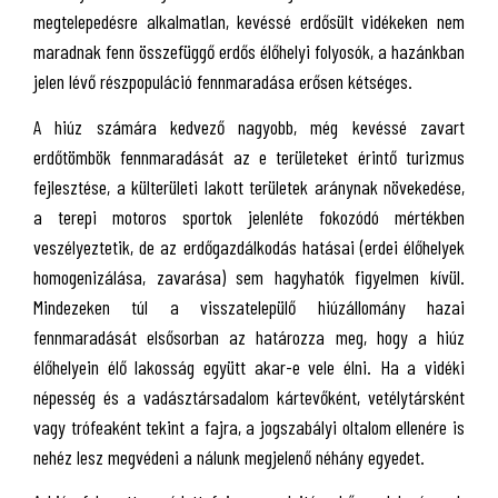
megtelepedésre alkalmatlan, kevéssé erdősült vidékeken nem
maradnak fenn összefüggő erdős élőhelyi folyosók, a hazánkban
jelen lévő részpopuláció fennmaradása erősen kétséges.
A hiúz számára kedvező nagyobb, még kevéssé zavart
erdőtömbök fennmaradását az e területeket érintő turizmus
fejlesztése, a külterületi lakott területek aránynak növekedése,
a terepi motoros sportok jelenléte fokozódó mértékben
veszélyeztetik, de az erdőgazdálkodás hatásai (erdei élőhelyek
homogenizálása, zavarása) sem hagyhatók figyelmen kívül.
Mindezeken túl a visszatelepülő hiúzállomány hazai
fennmaradását elsősorban az határozza meg, hogy a hiúz
élőhelyein élő lakosság együtt akar-e vele élni. Ha a vidéki
népesség és a vadásztársadalom kártevőként, vetélytársként
vagy trófeaként tekint a fajra, a jogszabályi oltalom ellenére is
nehéz lesz megvédeni a nálunk megjelenő néhány egyedet.