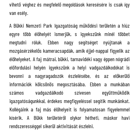
vihető véghez és megfelelő megoldások keresésére is csak így
van esély.
A Bükki Nemzeti Park Igazgatóság működési területén a hiúz
egyre több élőhelyét ismerjük, s igyekszünk minél többet
megtudni róluk. Ebben nagy segítséget nyújtanak a
mozgásérzékelős kameracsapdák, amik éjjel-nappal figyelik az
élőhelyeket. A faj mátrai, bükki, tarnavidéki vagy éppen nógrádi
előfordulási helyén igyekszünk a helyi vadgazdálkodókat is
bevonni a nagyragadozók észlelésébe, és az előkerülő
információk kölcsönös megosztásába. Ebben a munkában
számos vadgazdálkodó szívesen együttműködik
igazgatóságunkkal, érdekes megfigyeléssel segítik munkánkat.
Kollégáink a faj más élőhelyeit is folyamatosan figyelemmel
kísérik. A Bükk területéről olykor hétheti, máskor havi
rendszerességgel sikerül aktivitását észlelni.