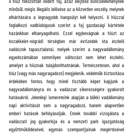
A hiúz fokozottan védett faj, azaz elejtése bűncselekménynek
minősül, mégis illegális lelövése az a közvetlen veszély, melynek
elhárítására a legnagyobb hangsúlyt kell helyezni. A hiúzzal
foglalkozó vadbiológusok szerint a faj gazdasági kártétele
hazánkban elhanyagolható. Ezzel egybevágnak a hiúzt az
északkelet-nógrádi térségben már évtizedek óta észlelő
vadászok tapasztalatai, melyek szerint a nagyvadállomány
egyedszámában semmilyen változást nem lehet észlelni,
amelyet a hiúznak tulajdoníthatnának. Természetesen, ahol a
hiúz (vagy más nagyragadozó) megjelenik, védelmük biztosítása
érdekében fontos, hogy minél tisztább képet kapjunk a
nagyvadállományra és a vadászat sikerességére gyakorolt
hatásukról. Jelenlegi ismereteink alapján a bükki vadállomány
napi aktivitását sem a nagyragadozó, hanem alapvetően
emberi hatások befolyásolják. Ennek további vizsgálata a
vadászati jog gyakorlója és a nemzeti park igazgatóság
együttműködésével, egymás szempontjainak megértésével