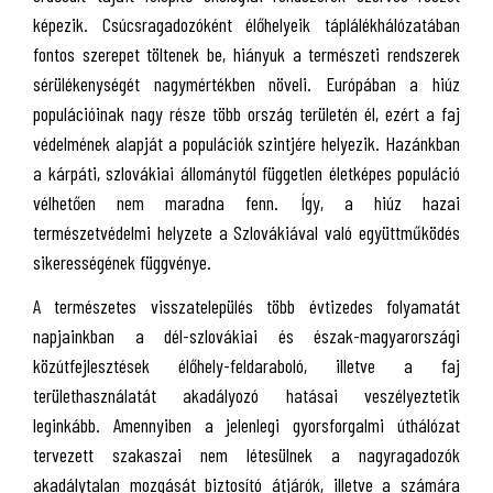
képezik. Csúcsragadozóként élőhelyeik táplálékhálózatában
fontos szerepet töltenek be, hiányuk a természeti rendszerek
sérülékenységét nagymértékben növeli. Európában a hiúz
populációinak nagy része több ország területén él, ezért a faj
védelmének alapját a populációk szintjére helyezik. Hazánkban
a kárpáti, szlovákiai állománytól független életképes populáció
vélhetően nem maradna fenn. Így, a hiúz hazai
természetvédelmi helyzete a Szlovákiával való együttműködés
sikerességének függvénye.
A természetes visszatelepülés több évtizedes folyamatát
napjainkban a dél-szlovákiai és észak-magyarországi
közútfejlesztések élőhely-feldaraboló, illetve a faj
területhasználatát akadályozó hatásai veszélyeztetik
leginkább. Amennyiben a jelenlegi gyorsforgalmi úthálózat
tervezett szakaszai nem létesülnek a nagyragadozók
akadálytalan mozgását biztosító átjárók, illetve a számára