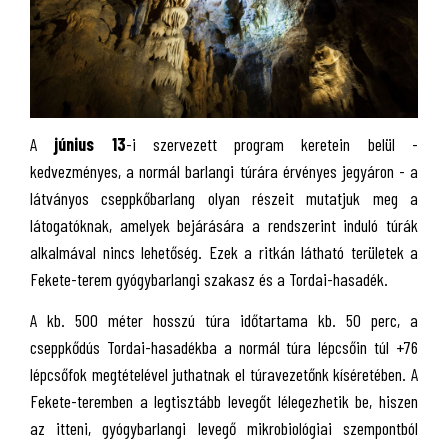
A
június 13
-i szervezett program keretein belül -
kedvezményes, a normál barlangi túrára érvényes jegyáron - a
látványos cseppkőbarlang olyan részeit mutatjuk meg a
látogatóknak, amelyek bejárására a rendszerint induló túrák
alkalmával nincs lehetőség. Ezek a ritkán látható területek a
Fekete-terem gyógybarlangi szakasz és a Tordai-hasadék.
A kb. 500 méter hosszú túra időtartama kb. 50 perc, a
cseppkődús Tordai-hasadékba a normál túra lépcsőin túl +76
lépcsőfok megtételével juthatnak el túravezetőnk kíséretében. A
Fekete-teremben a legtisztább levegőt lélegezhetik be, hiszen
az itteni, gyógybarlangi levegő mikrobiológiai szempontból