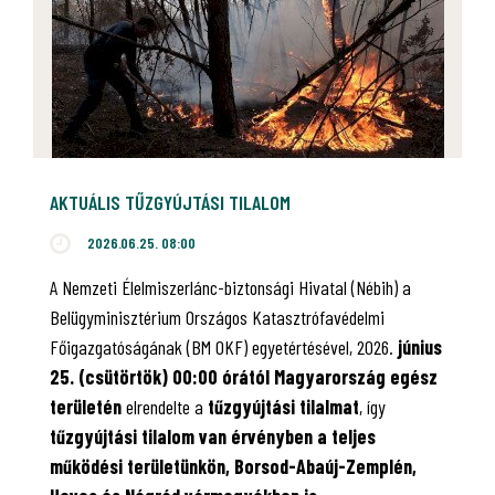
AKTUÁLIS TŰZGYÚJTÁSI TILALOM
2026.06.25. 08:00
A Nemzeti Élelmiszerlánc-biztonsági Hivatal (Nébih) a
Belügyminisztérium Országos Katasztrófavédelmi
Főigazgatóságának (BM OKF) egyetértésével, 2026.
június
25. (csütörtök) 00:00 órától Magyarország egész
területén
elrendelte a
tűzgyújtási tilalmat
, így
tűzgyújtási tilalom van érvényben
a teljes
működési területünkön, Borsod-Abaúj-Zemplén,