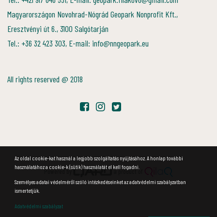
Magyarországon Novohrad-Nógrád Geopark Nonprofit Kft.,
Eresztvényi út 6., 3100 Salgótarján
Tel.: +36 32 423 303, E-mail: info@nngeopark.eu
All rights reserved @ 2018
Az oldal cookie-kat használ a legjobb szolgáltatás nyújtásához. A honlap további
használatához a cookie-k (sütik) használatát el kell fogadni.
Powered by
a product of
Személyes adatai védelméről szóló intézkedéseinket az adatvédelmi szabályzatban
ismertetjük.
Adatvédelmi szabályzat