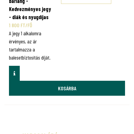
barlang -
Kedvezményes jegy
- diák és nyugdíjas
1 800 FT/FŐ
A jegy 1 alkalomra
érvényes, az ár
tartalmazza a
balesetbiztosítás díját.
INFO
KOSÁRBA