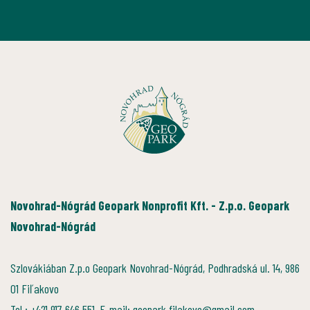
Novohrad-Nógrád Geopark Nonprofit Kft. - Z.p.o. Geopark
Novohrad-Nógrád
Szlovákiában Z.p.o Geopark Novohrad-Nógrád, Podhradská ul. 14, 986
01 Fiľakovo
Tel.: +421 917 646 551, E-mail: geopark.filakovo@gmail.com