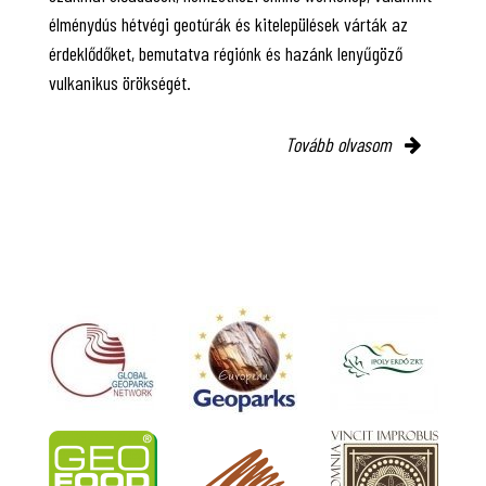
élménydús hétvégi geotúrák és kitelepülések várták az
érdeklődőket, bemutatva régiónk és hazánk lenyűgöző
vulkanikus örökségét.
Tovább olvasom