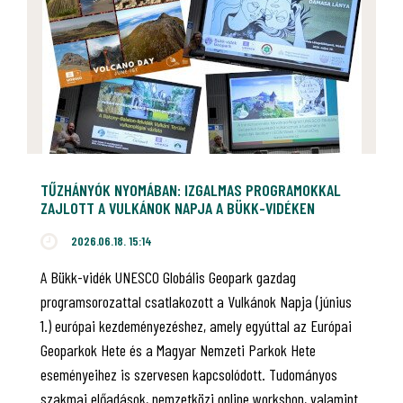
TŰZHÁNYÓK NYOMÁBAN: IZGALMAS PROGRAMOKKAL
ZAJLOTT A VULKÁNOK NAPJA A BÜKK-VIDÉKEN
2026.06.18. 15:14
A Bükk-vidék UNESCO Globális Geopark gazdag
programsorozattal csatlakozott a Vulkánok Napja (június
1.) európai kezdeményezéshez, amely egyúttal az Európai
Geoparkok Hete és a Magyar Nemzeti Parkok Hete
eseményeihez is szervesen kapcsolódott. Tudományos
szakmai előadások, nemzetközi online workshop, valamint