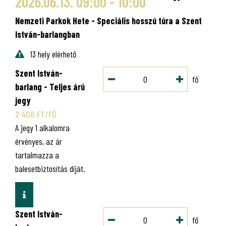
2026.06.13. 09:00 - 10:00
Nemzeti Parkok Hete - Speciális hosszú túra a Szent
István-barlangban
13 hely elérhető
Szent István-
fő
barlang - Teljes árú
jegy
2 400 FT/FŐ
A jegy 1 alkalomra
érvényes, az ár
tartalmazza a
balesetbiztosítás díját.
INFO
Szent István-
fő