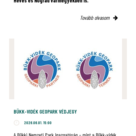
Heves és Nógrád vármegyékben is.
Tovább olvasom
BÜKK-VIDÉK GEOPARK VÉDJEGY
2026.06.01. 15:00
A Bükki Nemzeti Park Igazgatóság – mint a Bükk-vidék