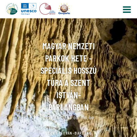
MAGYAR NEMZETI
PARKOK HETE -
SPECIÁLIS HOSSZÚ
TÚRA A SZENT
ISTVÁN-
BARLANGBAN
2026.06.13. 09:00 - 10:00
SZENT ISTVÁN-BARLANG