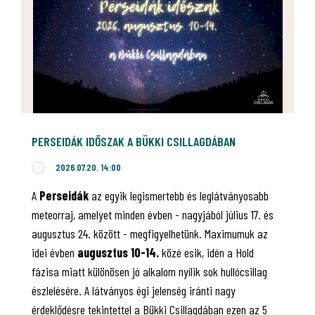
PERSEIDÁK IDŐSZAK A BÜKKI CSILLAGDÁBAN
2026.07.20. 14:00
A
Perseidák
az egyik legismertebb és leglátványosabb
meteorraj, amelyet minden évben - nagyjából július 17. és
augusztus 24. között - megfigyelhetünk. Maximumuk az
idei évben
augusztus 10-14.
közé esik, idén a Hold
fázisa miatt különösen jó alkalom nyílik sok hullócsillag
észlelésére. A látványos égi jelenség iránti nagy
érdeklődésre tekintettel a Bükki Csillagdában ezen az 5