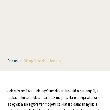
Értékek
Diósgyőrtapolcai-barlang
Jelentős régészeti leletegyüttesek kerültek elő a barlangból, a
taubachi kultúra leleteit találták meg itt. Három bejárata van,
az egyik a Diósgyőri Vár mögötti sziklafal oldalában nyílik, a