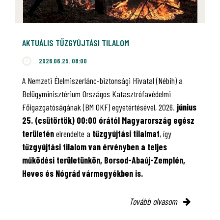
AKTUÁLIS TŰZGYÚJTÁSI TILALOM
2026.06.25. 08:00
A Nemzeti Élelmiszerlánc-biztonsági Hivatal (Nébih) a
Belügyminisztérium Országos Katasztrófavédelmi
Főigazgatóságának (BM OKF) egyetértésével, 2026.
június
25. (csütörtök) 00:00 órától Magyarország egész
területén
elrendelte a
tűzgyújtási tilalmat
, így
tűzgyújtási tilalom van érvényben
a teljes
működési területünkön, Borsod-Abaúj-Zemplén,
Heves és Nógrád vármegyékben is.
Tovább olvasom