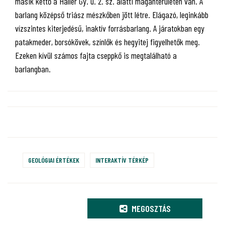
másik kettő a Haller Gy. u. 2. sz. alatti magánterületen van. A
barlang középső triász mészkőben jött létre. Elágazó, leginkább
vízszintes kiterjedésű, inaktív forrásbarlang. A járatokban egy
patakmeder, borsókövek, színlők és hegyitej figyelhetők meg.
Ezeken kívül számos fajta cseppkő is megtalálható a
barlangban.
GEOLÓGIAI ÉRTÉKEK
INTERAKTÍV TÉRKÉP
MEGOSZTÁS