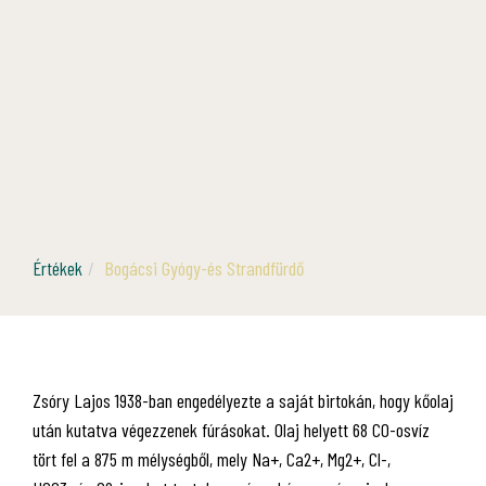
Értékek
Bogácsi Gyógy-és Strandfürdő
Zsóry Lajos 1938-ban engedélyezte a saját birtokán, hogy kőolaj
után kutatva végezzenek fúrásokat. Olaj helyett 68 CO-osvíz
tört fel a 875 m mélységből, mely Na+, Ca2+, Mg2+, Cl-,