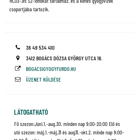
HCO3-,és S2-ionokat tartalmaz, és a kénes gyógyvizek
csoportjába tartozik.
36 49 534 410
3412 BOGÁCS DÓZSA GYÖRGY UTCA 16.
BOGACSIGYOGYFURDO.HU
ÜZENET KÜLDÉSE
LÁTOGATHATÓ
Fő szezon:Júni.1.-aug.30. minden nap 9:00-20:00 Elő és
utó szezon: máj.1.-máj.31 és aug31.-okt.2. minde nap 9:00-