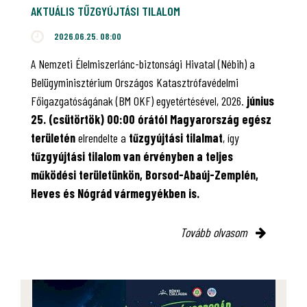
AKTUÁLIS TŰZGYÚJTÁSI TILALOM
2026.06.25. 08:00
A Nemzeti Élelmiszerlánc-biztonsági Hivatal (Nébih) a
Belügyminisztérium Országos Katasztrófavédelmi
Főigazgatóságának (BM OKF) egyetértésével, 2026.
június
25. (csütörtök) 00:00 órától Magyarország egész
területén
elrendelte a
tűzgyújtási tilalmat
, így
tűzgyújtási tilalom van érvényben
a teljes
működési területünkön, Borsod-Abaúj-Zemplén,
Heves és Nógrád vármegyékben is.
Tovább olvasom