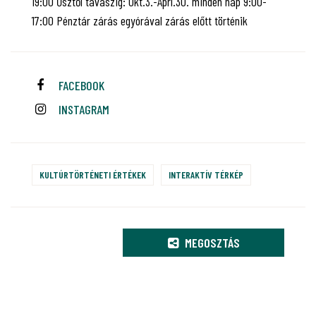
19:00 Ősztől tavaszig: Okt.3.-Áprl.30. minden nap 9:00-
17:00 Pénztár zárás egyórával zárás előtt történik
FACEBOOK
INSTAGRAM
KULTÚRTÖRTÉNETI ÉRTÉKEK
INTERAKTÍV TÉRKÉP
MEGOSZTÁS