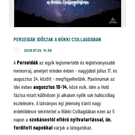
PERSEIDÁK IDŐSZAK A BÜKKI CSILLAGDÁBAN
2026.07.20. 14:00
A
Perseidák
az egyik legismertebb és leglátványosabb
meteorraj, amelyet minden évben - nagyjából július 17. és
augusztus 24. között - megfigyelhetünk. Maximumuk az
idei évben
augusztus 10-14.
közé esik, idén a Hold
fázisa miatt különösen jó alkalom nyílik sok hullócsillag
észlelésére. A látványos égi jelenség iránti nagy
érdeklődésre tekintettel a Bükki Csillagdában ezen az 5
napon a
szokásostól eltérő nyitvatartással, ún.
fordított napokkal
várjuk a látogatókat.