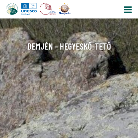
DEMJÉN - HEGYESKŐ-TETŐ