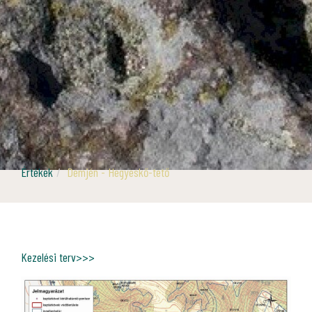
Értékek
Demjén - Hegyeskő-tető
Kezelési terv>>>