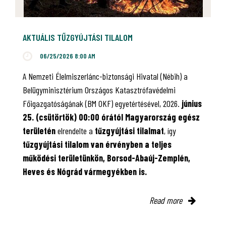
AKTUÁLIS TŰZGYÚJTÁSI TILALOM
06/25/2026 8:00 AM
A Nemzeti Élelmiszerlánc-biztonsági Hivatal (Nébih) a
Belügyminisztérium Országos Katasztrófavédelmi
Főigazgatóságának (BM OKF) egyetértésével, 2026.
június
25. (csütörtök) 00:00 órától Magyarország egész
területén
elrendelte a
tűzgyújtási tilalmat
, így
tűzgyújtási tilalom van érvényben
a teljes
működési területünkön, Borsod-Abaúj-Zemplén,
Heves és Nógrád vármegyékben is.
Read more