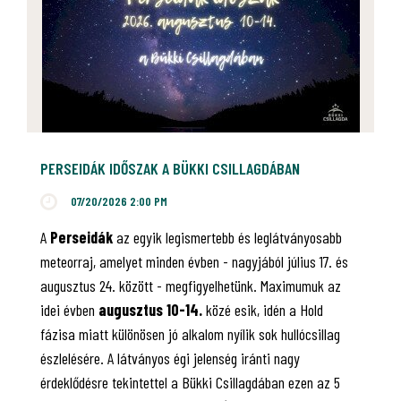
PERSEIDÁK IDŐSZAK A BÜKKI CSILLAGDÁBAN
07/20/2026 2:00 PM
A
Perseidák
az egyik legismertebb és leglátványosabb
meteorraj, amelyet minden évben - nagyjából július 17. és
augusztus 24. között - megfigyelhetünk. Maximumuk az
idei évben
augusztus 10-14.
közé esik, idén a Hold
fázisa miatt különösen jó alkalom nyílik sok hullócsillag
észlelésére. A látványos égi jelenség iránti nagy
érdeklődésre tekintettel a Bükki Csillagdában ezen az 5