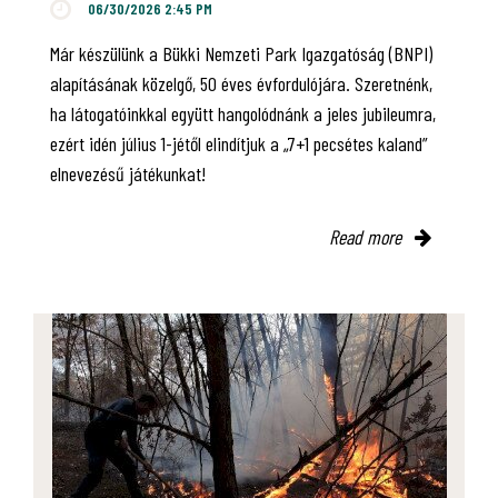
06/30/2026 2:45 PM
Már készülünk a Bükki Nemzeti Park Igazgatóság (BNPI)
alapításának közelgő, 50 éves évfordulójára. Szeretnénk,
ha látogatóinkkal együtt hangolódnánk a jeles jubileumra,
ezért idén július 1-jétől elindítjuk a „7+1 pecsétes kaland”
elnevezésű játékunkat!
Read more