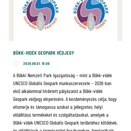
BÜKK-VIDÉK GEOPARK VÉDJEGY
2026.06.01. 15:00
A Bükki Nemzeti Park Igazgatóság – mint a Bükk-vidék
UNESCO Globális Geopark munkaszervezete – 2026-ban
első alkalommal hirdetett pályázatot a Bükk-vidék
Geopark védjegy elnyerésére. A kezdeményezés célja, hogy
elismerje és támogassa azokat a jellegzetes, helyi
előállítású termékeket és szolgáltatásokat, amelyek a
Bükk-vidék UNESCO Globális Geopark területéhez kötődnek,
és előállításuk a természettel összhangban, fenntartható