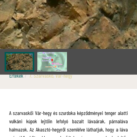
Értékek
7. Szarvaskő, Vár-hegy
A szarvaskői Vár-hegy és szurdoka képződményei tenger alatti
vulkáni kúpok lejtőin lefolyó bazalt lávaárak, párnaláva
halmazok. Az Akasztó-hegyről szemlélve láthatjuk, hogy a láva