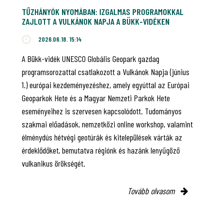
TŰZHÁNYÓK NYOMÁBAN: IZGALMAS PROGRAMOKKAL
ZAJLOTT A VULKÁNOK NAPJA A BÜKK-VIDÉKEN
2026.06.18. 15:14
A Bükk-vidék UNESCO Globális Geopark gazdag
programsorozattal csatlakozott a Vulkánok Napja (június
1.) európai kezdeményezéshez, amely egyúttal az Európai
Geoparkok Hete és a Magyar Nemzeti Parkok Hete
eseményeihez is szervesen kapcsolódott. Tudományos
szakmai előadások, nemzetközi online workshop, valamint
élménydús hétvégi geotúrák és kitelepülések várták az
érdeklődőket, bemutatva régiónk és hazánk lenyűgöző
vulkanikus örökségét.
Tovább olvasom