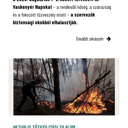
Vaskenyér Napokat
– a rendkívüli hőség, a szárazság
és a fokozott tűzveszély miatt –
a szervezők
biztonsági okokból elhalasztják.
Tovább olvasom
AKTUÁLIS TŰZGYÚJTÁSI TILALOM