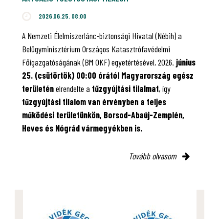
2026.06.25. 08:00
A Nemzeti Élelmiszerlánc-biztonsági Hivatal (Nébih) a
Belügyminisztérium Országos Katasztrófavédelmi
Főigazgatóságának (BM OKF) egyetértésével, 2026.
június
25. (csütörtök) 00:00 órától Magyarország egész
területén
elrendelte a
tűzgyújtási tilalmat
, így
tűzgyújtási tilalom van érvényben
a teljes
működési területünkön, Borsod-Abaúj-Zemplén,
Heves és Nógrád vármegyékben is.
Tovább olvasom