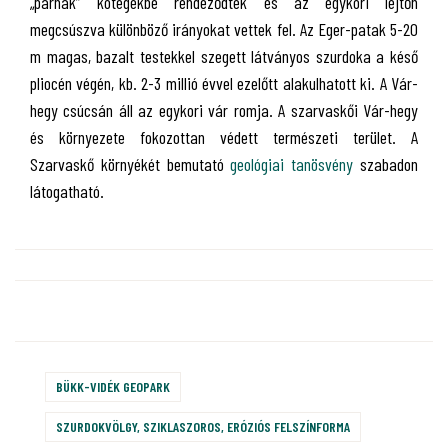
„párnák” kötegekbe rendeződtek és az egykori lejtőn
megcsúszva különböző irányokat vettek fel. Az Eger-patak 5-20
m magas, bazalt testekkel szegett látványos szurdoka a késő
pliocén végén, kb. 2-3 millió évvel ezelőtt alakulhatott ki. A Vár-
hegy csúcsán áll az egykori vár romja. A szarvaskői Vár-hegy
és környezete fokozottan védett természeti terület. A
Szarvaskő környékét bemutató
geológiai tanösvény
szabadon
látogatható.
BÜKK-VIDÉK GEOPARK
SZURDOKVÖLGY, SZIKLASZOROS, ERÓZIÓS FELSZÍNFORMA