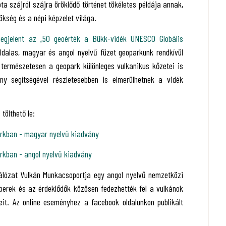
a szájról szájra öröklődő történet tökéletes példája annak,
ökség és a népi képzelet világa.
megjelent az „50 geoérték a Bükk-vidék UNESCO Globális
ldalas, magyar és angol nyelvű füzet geoparkunk rendkívül
s természetesen a geopark különleges vulkanikus kőzetei is
y segítségével részletesebben is elmerülhetnek a vidék
 tölthető le:
rkban - magyar nyelvű kiadvány
rkban - angol nyelvű kiadvány
álózat Vulkán Munkacsoportja egy angol nyelvű nemzetközi
berek és az érdeklődők közösen fedezhették fel a vulkánok
eit. Az online eseményhez a facebook oldalunkon publikált