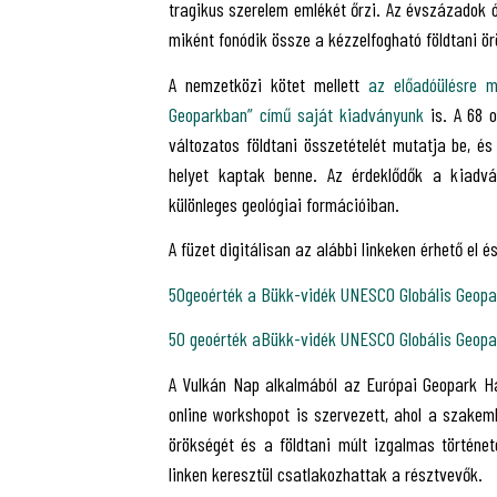
tragikus szerelem emlékét őrzi. Az évszázadok ót
miként fonódik össze a kézzelfogható földtani ör
A nemzetközi kötet mellett
az előadóülésre 
Geoparkban” című saját kiadványunk
is. A 68 o
változatos földtani összetételét mutatja be, é
helyet kaptak benne. Az érdeklődők a kiadván
különleges geológiai formációiban.
A füzet digitálisan az alábbi linkeken érhető el és
50geoérték a Bükk-vidék UNESCO Globális Geopa
50 geoérték aBükk-vidék UNESCO Globális Geopa
A Vulkán Nap alkalmából az Európai Geopark H
online workshopot is szervezett, ahol a szakem
örökségét és a földtani múlt izgalmas történet
linken keresztül csatlakozhattak a résztvevők.