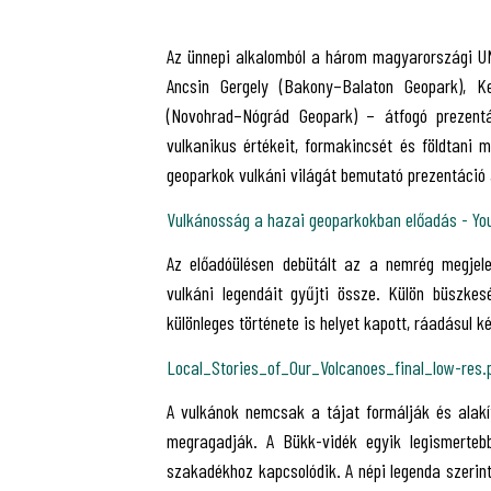
Az ünnepi alkalomból a három magyarországi UN
Ancsin Gergely (Bakony–Balaton Geopark), K
(Novohrad–Nógrád Geopark) – átfogó prezentác
vulkanikus értékeit, formakincsét és földtani
geoparkok vulkáni világát bemutató prezentáció 
Vulkánosság a hazai geoparkokban előadás - Yo
Az előadóülésen debütált az a nemrég megjel
vulkáni legendáit gyűjti össze. Külön büszk
különleges története is helyet kapott, ráadásul 
Local_Stories_of_Our_Volcanoes_final_low-res.
A vulkánok nemcsak a tájat formálják és alakí
megragadják. A Bükk-vidék egyik legismerte
szakadékhoz kapcsolódik. A népi legenda szerint