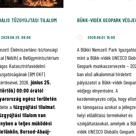
UÁLIS TŰZGYÚJTÁSI TILALOM
BÜKK-VIDÉK GEOPARK VÉDJE
2026.06.25. 08:00
2026.06.01. 15:00
mzeti Élelmiszerlánc-biztonsági
A Bükki Nemzeti Park Igazgató
tal (Nébih) a Belügyminisztérium
mint a Bükk-vidék UNESCO Glob
ágos Katasztrófavédelmi
Geopark munkaszervezete – 20
azgatóságának (BM OKF)
ban első alkalommal hirdetett
tértésével, 2026.
június 25.
pályázatot a Bükk-vidék Geopa
törtök) 00:00 órától
védjegy elnyerésére. A
arország egész területén
kezdeményezés célja, hogy elis
delte a
tűzgyújtási tilalmat
,
és támogassa azokat a jellegze
űzgyújtási tilalom van
helyi előállítású termékeket és
ényben
a teljes működési
szolgáltatásokat, amelyek a Bü
letünkön, Borsod-Abaúj-
vidék UNESCO Globális Geopark