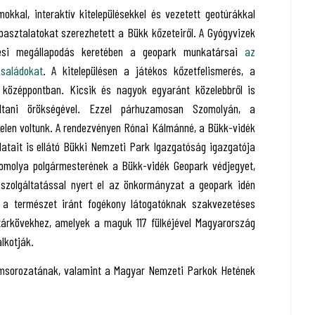
okkal, interaktív kitelepülésekkel és vezetett geotúrákkal
apasztalatokat szerezhetett a Bükk kőzeteiről. A Gyógyvizek
dési megállapodás keretében a geopark munkatársai
az
családokat
. A kitelepülésen a játékos kőzetfelismerés, a
középpontban. Kicsik és nagyok egyaránt közelebbről is
ldtani örökségével. Ezzel párhuzamosan Szomolyán, a
elen voltunk. A rendezvényen Rónai Kálmánné, a Bükk-vidék
atait is ellátó Bükki Nemzeti Park Igazgatóság igazgatója
omolya polgármesterének a Bükk-vidék Geopark védjegyet,
szolgáltatással nyert el az önkormányzat a geopark idén
s a természet iránt fogékony látogatóknak szakvezetéses
tárkövekhez, amelyek a maguk 117 fülkéjével Magyarország
lkotják.
msorozatának, valamint a Magyar Nemzeti Parkok Hetének