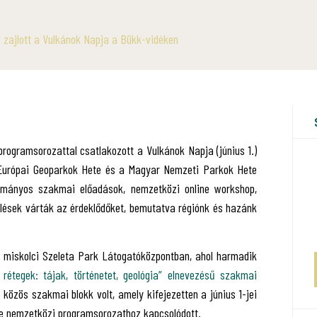
zajlott a Vulkánok Napja a Bükk-vidéken
ogramsorozattal csatlakozott a Vulkánok Napja (június 1.)
Európai Geoparkok Hete és a Magyar Nemzeti Parkok Hete
ományos szakmai előadások, nemzetközi online workshop,
ülések várták az érdeklődőket, bemutatva régiónk és hazánk
 miskolci Szeleta Park Látogatóközpontban, ahol harmadik
 rétegek: tájak, történetet, geológia” elnevezésű szakmai
közös szakmai blokk volt, amely kifejezetten a június 1-jei
e nemzetközi programsorozathoz kapcsolódott.