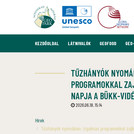
KEZDŐOLDAL
LÁTNIVALÓK
GEOFOOD
GEO
TŰZHÁNYÓK NYOMÁB
PROGRAMOKKAL ZA
NAPJA A BÜKK-VID
2026.06.18. 15:14
Hírek
Tűzhányók nyomában: izgalmas programokkal zajlo