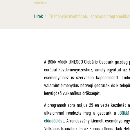
vidéken
Hírek
Tűzhányók nyomában: izgalmas programokkal 
A Bükk-vidék UNESCO Globális Geopark gazdag pr
európai kezdeményezéshez, amely egyúttal az 
eseményeihez is szervesen kapcsolódott. Tud
valamint élménydús hétvégi geotúrák és kitelep
lenyűgöző vulkanikus örökségét.
A programok sora május 29-én vette kezdetét a
alkalommal rendezte meg a geopark a
„Bükki
előadóülés
t. A rendezvény kiemelt eseménye egy 
Vulkánok Napjához és az Európai Geoparkok Het