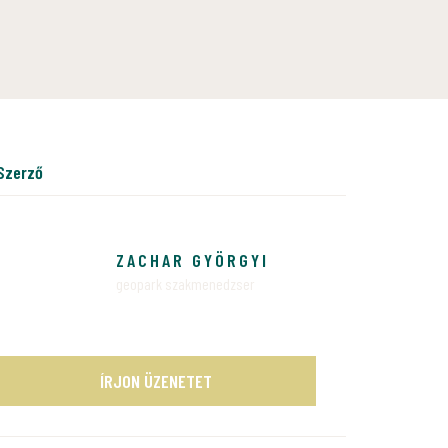
szerző
ZACHAR GYÖRGYI
geopark szakmenedzser
ÍRJON ÜZENETET