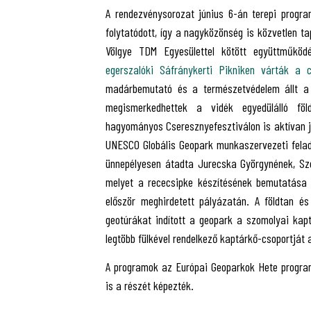
A rendezvénysorozat június 6-án terepi program
folytatódott, így a nagyközönség is közvetlen t
Völgye TDM Egyesülettel kötött együttműkö
egerszalóki Sáfránykerti Pikniken várták a 
madárbemutató és a természetvédelem állt a 
megismerkedhettek a vidék egyedülálló fö
hagyományos Cseresznyefesztiválon is aktívan j
UNESCO Globális Geopark munkaszervezeti felad
ünnepélyesen átadta Jurecska Györgynének, Sz
melyet a rececsipke készítésének bemutatása 
először meghirdetett pályázatán. A földtan é
geotúrákat indított a geopark a szomolyai kap
legtöbb fülkével rendelkező kaptárkő-csoportját a
A programok az Európai Geoparkok Hete progra
is a részét képezték.