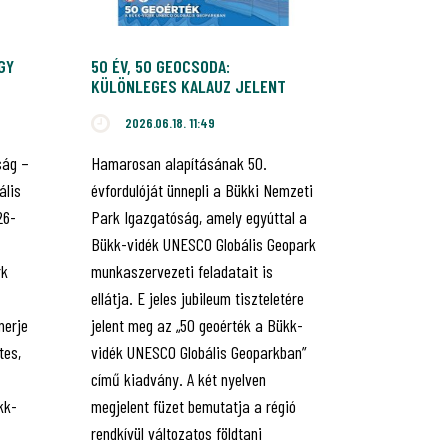
GY
50 ÉV, 50 GEOCSODA:
KÜLÖNLEGES KALAUZ JELENT
MEG A GEOPARK KINCSEIRŐL
2026.06.18. 11:49
ság –
Hamarosan alapításának 50.
ális
évfordulóját ünnepli a Bükki Nemzeti
26-
Park Igazgatóság, amely egyúttal a
Bükk-vidék UNESCO Globális Geopark
rk
munkaszervezeti feladatait is
ellátja. E jeles jubileum tiszteletére
merje
jelent meg az „50 geoérték a Bükk-
tes,
vidék UNESCO Globális Geoparkban”
című kiadvány. A két nyelven
kk-
megjelent füzet bemutatja a régió
rendkívül változatos földtani