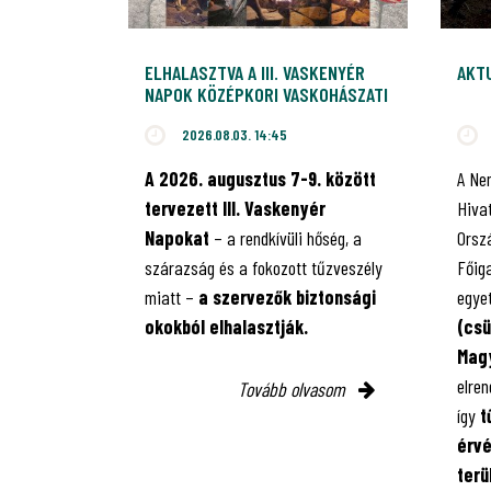
ELHALASZTVA A III. VASKENYÉR
AKT
NAPOK KÖZÉPKORI VASKOHÁSZATI
BEMUTATÓ
2026.08.03. 14:45
A 2026. augusztus 7-9. között
A Ne
tervezett III. Vaskenyér
Hiva
Napokat
– a rendkívüli hőség, a
Orsz
szárazság és a fokozott tűzveszély
Főig
miatt –
a szervezők biztonsági
egye
okokból elhalasztják.
(csü
Magy
elren
Tovább olvasom
így
t
érv
terü