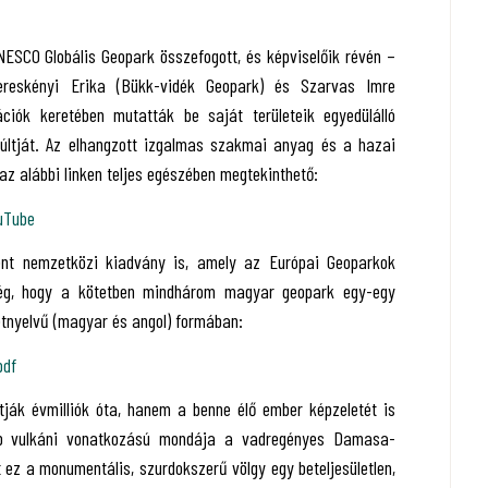
ESCO Globális Geopark összefogott, és képviselőik révén –
ereskényi Erika (Bükk-vidék Geopark) és Szarvas Imre
iók keretében mutatták be saját területeik egyedülálló
 múltját. Az elhangzott izgalmas szakmai anyag és a hazai
az alábbi linken teljes egészében megtekinthető:
uTube
ent nemzetközi kiadvány is, amely az Európai Geoparkok
eség, hogy a kötetben mindhárom magyar geopark egy-egy
kétnyelvű (magyar és angol) formában:
pdf
tják évmilliók óta, hanem a benne élő ember képzeletét is
bb vulkáni vonatkozású mondája a vadregényes Damasa-
 ez a monumentális, szurdokszerű völgy egy beteljesületlen,