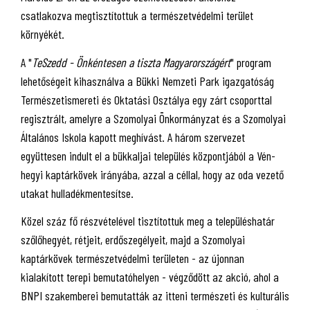
csatlakozva megtisztítottuk a természetvédelmi terület
környékét.
A "
TeSzedd - Önkéntesen a tiszta Magyarországért
" program
lehetőségeit kihasználva a Bükki Nemzeti Park igazgatóság
Természetismereti és Oktatási Osztálya egy zárt csoporttal
regisztrált, amelyre a Szomolyai Önkormányzat és a Szomolyai
Általános Iskola kapott meghívást. A három szervezet
együttesen indult el a bükkaljai település központjából a Vén-
hegyi kaptárkövek irányába, azzal a céllal, hogy az oda vezető
utakat hulladékmentesítse.
Közel száz fő részvételével tisztítottuk meg a településhatár
szőlőhegyét, rétjeit, erdőszegélyeit, majd a Szomolyai
kaptárkövek természetvédelmi területen - az újonnan
kialakított terepi bemutatóhelyen - végződött az akció, ahol a
BNPI szakemberei bemutatták az itteni természeti és kulturális