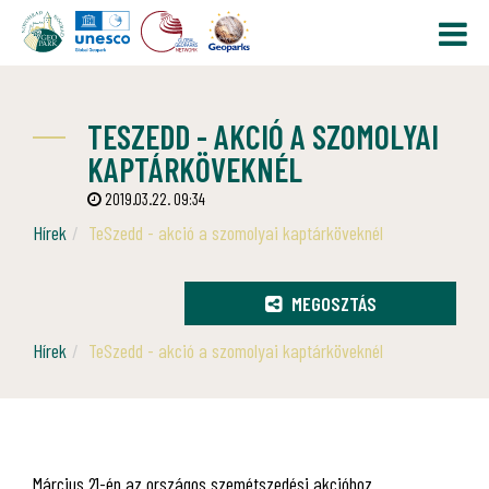
TESZEDD - AKCIÓ A SZOMOLYAI
KAPTÁRKÖVEKNÉL
2019.03.22. 09:34
Hírek
TeSzedd - akció a szomolyai kaptárköveknél
MEGOSZTÁS
Hírek
TeSzedd - akció a szomolyai kaptárköveknél
Március 21-én az országos szemétszedési akcióhoz