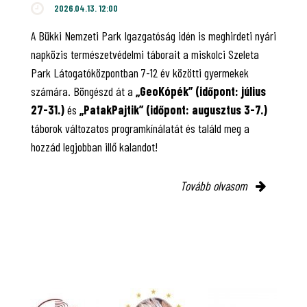
2026.04.13. 12:00
A Bükki Nemzeti Park Igazgatóság idén is meghirdeti nyári
napközis természetvédelmi táborait a miskolci Szeleta
Park Látogatóközpontban 7-12 év közötti gyermekek
számára. Böngészd át a
„GeoKópék” (időpont: július
27-31.)
és
„PatakPajtik” (időpont: augusztus 3-7.)
táborok változatos programkínálatát és találd meg a
hozzád legjobban illő kalandot!
Tovább olvasom