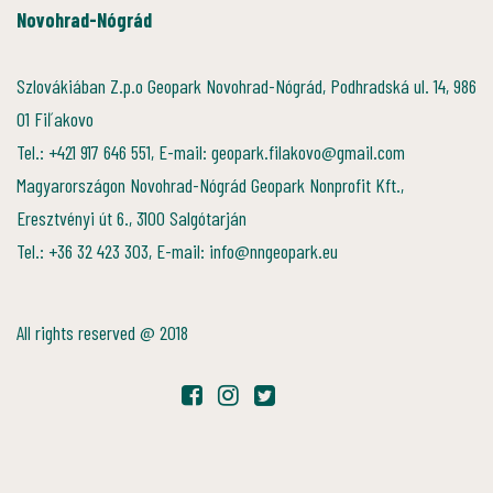
Novohrad-Nógrád
Szlovákiában Z.p.o Geopark Novohrad-Nógrád, Podhradská ul. 14, 986
01 Fiľakovo
Tel.: +421 917 646 551, E-mail: geopark.filakovo@gmail.com
Magyarországon Novohrad-Nógrád Geopark Nonprofit Kft.,
Eresztvényi út 6., 3100 Salgótarján
Tel.: +36 32 423 303, E-mail: info@nngeopark.eu
All rights reserved @ 2018