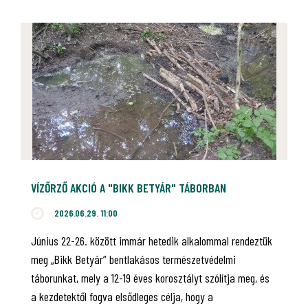
VÍZŐRZŐ AKCIÓ A "BIKK BETYÁR" TÁBORBAN
2026.06.29. 11:00
Június 22-26. között immár hetedik alkalommal rendeztük
meg „Bikk Betyár” bentlakásos természetvédelmi
táborunkat, mely a 12-19 éves korosztályt szólítja meg, és
a kezdetektől fogva elsődleges célja, hogy a