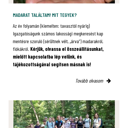
MADARAT TALÁLTAM! MIT TEGYEK?
Az év folyamán (kiemelten: tavasztól nyárig)
Igazgatóságunk számos lakossági megkeresést kap
mentésre szoruló (sérültnek vélt, „árva”) madarakról,
fiókákról.
Kérjük, olvassa el összeállításunkat,
mielőtt kapcsolatba lép velünk, és
tájékozottságával segítsen másnak is!
Tovább olvasom