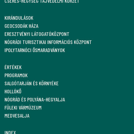
CSERES-HEGYSÉG TÁJVÉDELMI KÖRZET
KIRÁNDULÁSOK
GEOCSODÁK HÁZA
ERESZTVÉNYI LÁTOGATÓKÖZPONT
NÓGRÁDI TURISZTIKAI INFORMÁCIÓS KÖZPONT
IPOLYTARNÓCI ŐSMARADVÁNYOK
ÉRTÉKEK
PROGRAMOK
SALGÓTARJÁN ÉS KÖRNYÉKE
HOLLÓKŐ
NÓGRÁD ÉS POLYÁNA-HEGYALJA
FÜLEKI VÁRMÚZEUM
MEDVESALJA
INDEX