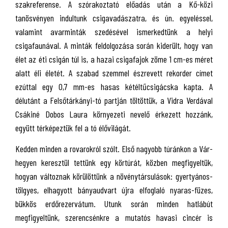
szakreferense. A szórakoztató előadás után a Kő-közi
tanösvényen indultunk csigavadászatra, és ún. egyeléssel,
valamint avarminták szedésével ismerkedtünk a helyi
csigafaunával. A minták feldolgozása során kiderült, hogy van
élet az éti csigán túl is, a hazai csigafajok zöme 1 cm-es méret
alatt éli életét. A szabad szemmel észrevett rekorder címet
ezúttal egy 0,7 mm-es hasas kétéltűcsigácska kapta. A
délutánt a Felsőtárkányi-tó partján töltöttük, a Vidra Verdával
Csákiné Dobos Laura környezeti nevelő érkezett hozzánk,
együtt térképeztük fel a tó élővilágát.
Kedden minden a rovarokról szólt. Első nagyobb túránkon a Vár-
hegyen keresztül tettünk egy körtúrát, közben megfigyeltük,
hogyan változnak körülöttünk a növénytársulások: gyertyános-
tölgyes, elhagyott bányaudvart újra elfoglaló nyaras-füzes,
bükkös erdőrezervátum. Utunk során minden hatlábút
megfigyeltünk, szerencsénkre a mutatós havasi cincér is