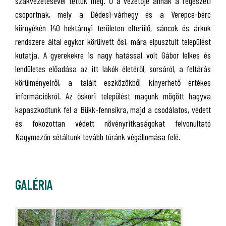
szakvezetésével tettük meg. Ő a vezetője annak a régészeti
csoportnak, mely a Dédesi-várhegy és a Verepce-bérc
környékén 140 hektárnyi területen elterülő, sáncok és árkok
rendszere által egykor körülvett ősi, mára elpusztult települést
kutatja. A gyerekekre is nagy hatással volt Gábor lelkes és
lendületes előadása az itt lakók életéről, sorsáról, a feltárás
körülményeiről, a talált eszközökből kinyerhető értékes
információkról. Az őskori települést magunk mögött hagyva
kapaszkodtunk fel a Bükk-fennsíkra, majd a csodálatos, védett
és fokozottan védett növényritkaságokat felvonultató
Nagymezőn sétáltunk tovább túránk végállomása felé.
GALÉRIA