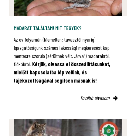
MADARAT TALÁLTAM! MIT TEGYEK?
Az év folyamán (kiemelten: tavasztól nyárig)
Igazgatóságunk számos lakossági megkeresést kap
mentésre szoruló (sérültnek vélt, „árva”) madarakról,
fiókákról.
Kérjük, olvassa el összeállításunkat,
mielőtt kapcsolatba lép velünk, és
tájékozottságával segítsen másnak is!
Tovább olvasom