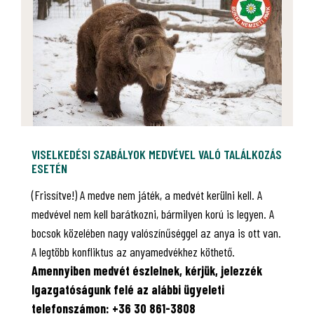
VISELKEDÉSI SZABÁLYOK MEDVÉVEL VALÓ TALÁLKOZÁS
ESETÉN
(Frissítve!) A medve nem játék, a medvét kerülni kell. A
medvével nem kell barátkozni, bármilyen korú is legyen. A
bocsok közelében nagy valószínűséggel az anya is ott van.
A legtöbb konfliktus az anyamedvékhez köthető.
Amennyiben medvét észlelnek, kérjük, jelezzék
Igazgatóságunk felé az alábbi ügyeleti
telefonszámon: +36 30 861-3808