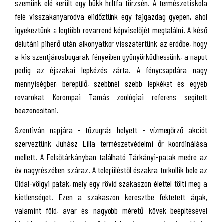
szemünk elé került egy bükk holtfa törzsén. A természetiskola
felé visszakanyarodva elidőztünk egy fajgazdag gyepen, ahol
igyekeztünk a legtöbb rovarrend képviselőjét megtalálni. A késő
délutáni pihenő után alkonyatkor visszatértünk az erdőbe, hogy
a kis szentjánosbogarak fényeiben gyönyörködhessünk, a napot
pedig az éjszakai lepkézés zárta. A fénycsapdára nagy
mennyiségben berepülő, szebbnél szebb lepkéket és egyéb
rovarokat Korompai Tamás zoológiai referens segített
beazonosítani.
Szentiván napjára - tűzugrás helyett - vízmegőrző akciót
szerveztünk Juhász Lilla természetvédelmi őr koordinálása
mellett. A Felsőtárkányban található Tárkányi-patak medre az
év nagyrészében száraz. A településtől északra torkollik bele az
Oldal-völgyi patak, mely egy rövid szakaszon élettel tölti meg a
kietlenséget. Ezen a szakaszon keresztbe fektetett ágak,
valamint föld, avar és nagyobb méretű kövek beépítésével