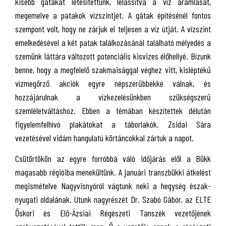
kisebb gátakat létesítettünk, lelassítva a víz áramlását,
megemelve a patakok vízszintjét. A gátak építésénél fontos
szempont volt, hogy ne zárjuk el teljesen a víz útját. A vízszint
emelkedésével a két patak találkozásánál található mélyedés a
szemünk láttára változott potenciális kisvizes élőhellyé. Bízunk
benne, hogy a megfelelő szakmaisággal véghez vitt, kisléptékű
vízmegőrző akciók egyre népszerűbbekké válnak, és
hozzájárulnak a vízkezelésünkben szükségszerű
szemléletváltáshoz. Ebben a témában készítettek délután
figyelemfelhívó plakátokat a táborlakók. Zsidai Sára
vezetésével vidám hangulatú körtáncokkal zártuk a napot.
Csütörtökön az egyre forróbbá váló időjárás elől a Bükk
magasabb régióiba menekültünk. A januári transzbükki átkelést
megismételve Nagyvisnyóról vágtunk neki a hegység észak-
nyugati oldalának. Utunk nagyrészét Dr. Szabó Gábor, az ELTE
Őskori és Elő-Ázsiai Régészeti Tanszék vezetőjének