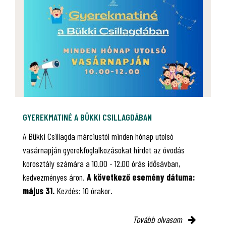
GYEREKMATINÉ A BÜKKI CSILLAGDÁBAN
A Bükki Csillagda márciustól minden hónap utolsó
vasárnapján gyerekfoglalkozásokat hirdet az óvodás
korosztály számára a 10.00 - 12.00 órás idősávban,
kedvezményes áron.
A következő esemény dátuma:
május 31.
Kezdés: 10 órakor.
Tovább olvasom