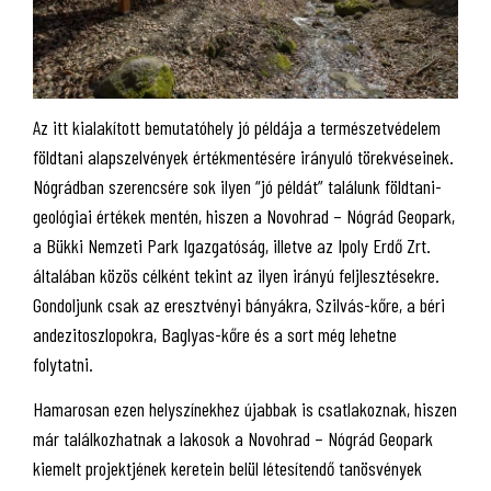
Az itt kialakított bemutatóhely jó példája a természetvédelem
földtani alapszelvények értékmentésére irányuló törekvéseinek.
Nógrádban szerencsére sok ilyen “jó példát” találunk földtani-
geológiai értékek mentén, hiszen a Novohrad – Nógrád Geopark,
a Bükki Nemzeti Park Igazgatóság, illetve az Ipoly Erdő Zrt.
általában közös célként tekint az ilyen irányú feljlesztésekre.
Gondoljunk csak az eresztvényi bányákra, Szilvás-kőre, a béri
andezitoszlopokra, Baglyas-kőre és a sort még lehetne
folytatni.
Hamarosan ezen helyszínekhez újabbak is csatlakoznak, hiszen
már találkozhatnak a lakosok a Novohrad – Nógrád Geopark
kiemelt projektjének keretein belül létesítendő tanösvények