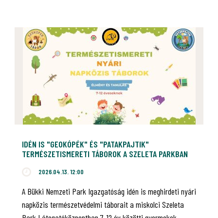
IDÉN IS "GEOKÓPÉK" ÉS "PATAKPAJTIK"
TERMÉSZETISMERETI TÁBOROK A SZELETA PARKBAN
2026.04.13. 12:00
A Bükki Nemzeti Park Igazgatóság idén is meghirdeti nyári
napközis természetvédelmi táborait a miskolci Szeleta
Park Látogatóközpontban 7-12 év közötti gyermekek