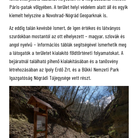
Páris-patak völgyében. A terület helyi védelem alatt áll és egyik
kiemelt helyszíne a Novohrad-Nógrád Geoparknak is.
Az eddig talán kevésbé ismert, de igen értékes és látványos
szurdokban mostantól az ott elhelyezett – magyar, szlovák és
angol nyelvű – információs táblák segítségével ismerhetik meg
a látogatók a területet kialakító földtörténeti folyamatokat. A
bejáratnál található pihenő kialakításában és a tanösvény
létrehozásában az Ipoly Erdő Zrt. és a Bükki Nemzeti Park
Igazgatóság Nógrádi Tájegysége vett részt.