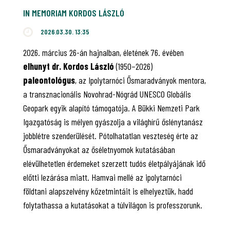
IN MEMORIAM KORDOS LÁSZLÓ
2026.03.30. 13:35
2026. március 26-án hajnalban, életének 76. évében
elhunyt dr. Kordos László
(1950–2026)
paleontológus
, az Ipolytarnóci Ősmaradványok mentora,
a transznacionális Novohrad-Nógrád UNESCO Globális
Geopark egyik alapító támogatója. A Bükki Nemzeti Park
Igazgatóság is mélyen gyászolja a világhírű őslénytanász
jobblétre szenderülését. Pótolhatatlan veszteség érte az
Ősmaradványokat az őséletnyomok kutatásában
elévülhetetlen érdemeket szerzett tudós életpályájának idő
előtti lezárása miatt. Hamvai mellé az ipolytarnóci
földtani alapszelvény kőzetmintáit is elhelyeztük, hadd
folytathassa a kutatásokat a túlvilágon is professzorunk.