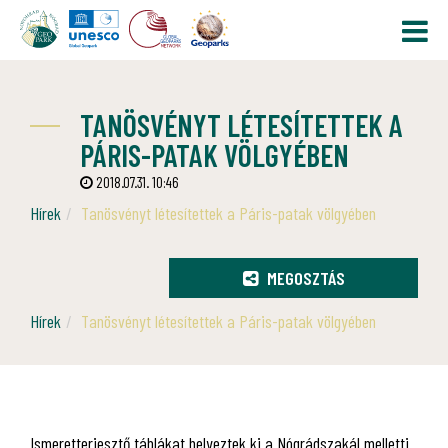
TANÖSVÉNYT LÉTESÍTETTEK A
PÁRIS-PATAK VÖLGYÉBEN
2018.07.31. 10:46
Hírek
Tanösvényt létesítettek a Páris-patak völgyében
MEGOSZTÁS
Hírek
Tanösvényt létesítettek a Páris-patak völgyében
Ismeretterjesztő táblákat helyeztek ki a Nógrádszakál melletti