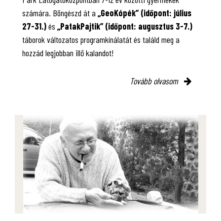
számára. Böngészd át a
„GeoKópék” (időpont: július
27-31.)
és
„PatakPajtik” (időpont: augusztus 3-7.)
táborok változatos programkínálatát és találd meg a
hozzád legjobban illő kalandot!
Tovább olvasom