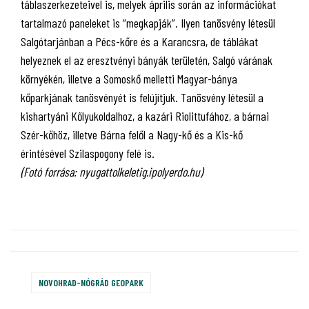
táblaszerkezeteivel is, melyek április során az információkat
tartalmazó paneleket is “megkapják”. Ilyen tanösvény létesül
Salgótarjánban a Pécs-kőre és a Karancsra, de táblákat
helyeznek el az eresztvényi bányák területén, Salgó várának
környékén, illetve a Somoskő melletti Magyar-bánya
kőparkjának tanösvényét is felújítjuk. Tanösvény létesül a
kishartyáni Kőlyukoldalhoz, a kazári Riolittufához, a bárnai
Szér-kőhöz, illetve Bárna felől a Nagy-kő és a Kis-kő
érintésével Szilaspogony felé is.
(Fotó forrása: nyugattolkeletig.ipolyerdo.hu)
NOVOHRAD-NÓGRÁD GEOPARK