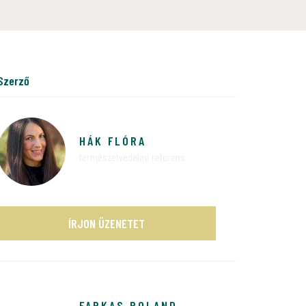
szerző
HÁK FLÓRA
természetvédelmi referens
ÍRJON ÜZENETET
FARKAS ROLAND