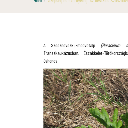
Hírek
Szépség és szörnyeteg: Az inváziós Szosznovk
A Szosznovszkij-medvetalp
(Heracleum so
Transzkaukázusban, Északkelet-Törökorszá
őshonos.