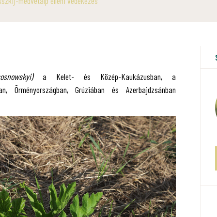
szkij-medvetalp elleni védekezés
snowskyi)
a Kelet- és Közép-Kaukázusban, a
gban, Örményországban, Grúziában és Azerbajdzsánban