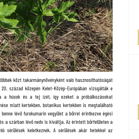
t, többek közt takarmánynövényként való hasznosíthatóságát
a 20. század közepén Kelet-Közép-Európában vizsgálták e
a a húsok és a tej ízét, így ezeket a próbálkozásokat
nése miatt kertekben, botanikus kertekben is megtalálható
 benne lévő furokumarin vegyület a bőrrel érintkezve égési
s a szárban lévő nedv is kiváltja. Az érintett bőrfelületen a
ló sérülések keletkeznek. A sérülések akár hetekkel az