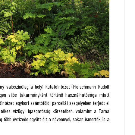
ny valószínűleg a helyi kutatóintézet (Fleischmann Rudolf
égen silós takarmányként történő használhatósága miatt
intézet egykori szántóföldi parcellái szegélyében terjedt el
etékes vízügyi igazgatóság körzetében, valamint a Tarna
ág több évtizede együtt élt a növénnyel, sokan ismerték is a