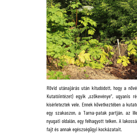
Rövid utánajárás után kitudódott, hogy a növé
Kutatóintézet) egyik „szökevénye”, ugyanis r
kísérleteztek vele. Ennek következtében a kutató
egy szakaszon, a Tarna-patak partján, az ill
nyugati oldalán, egy felhagyott telken. A lakoss
fajt és annak egészségügyi kockázatait.