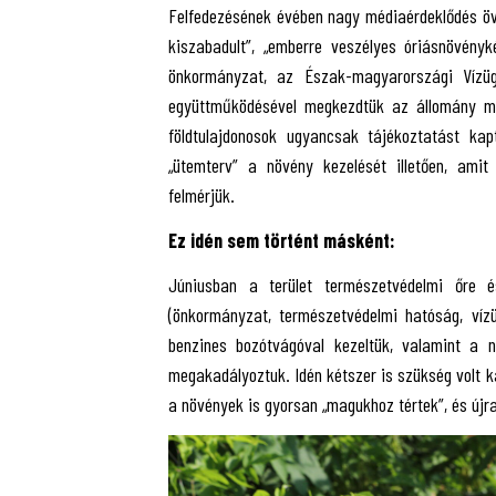
Felfedezésének évében nagy médiaérdeklődés öve
kiszabadult”, „emberre veszélyes óriásnövény
önkormányzat, az Észak-magyarországi Vízü
együttműködésével megkezdtük az állomány mon
földtulajdonosok ugyancsak tájékoztatást kap
„ütemterv” a növény kezelését illetően, ami
felmérjük.
Ez idén sem történt másként:
Júniusban a terület természetvédelmi őre é
(önkormányzat, természetvédelmi hatóság, víz
benzines bozótvágóval kezeltük, valamint a 
megakadályoztuk. Idén kétszer is szükség volt 
a növények is gyorsan „magukhoz tértek”, és újr