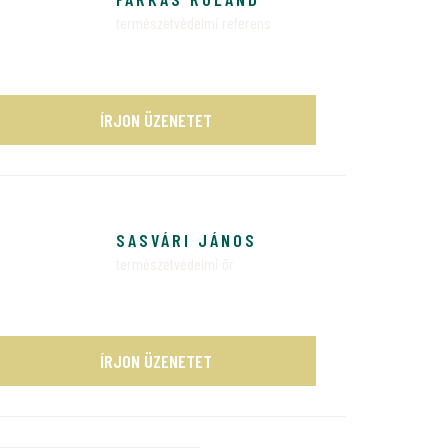
természetvédelmi referens
ÍRJON ÜZENETET
SASVÁRI JÁNOS
természetvédelmi őr
ÍRJON ÜZENETET