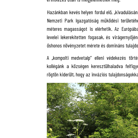
Hazánkban kevés helyen fordul elő, „kivadulásá
Nemzeti Park Igazgatóság működési területéhez
méteres magasságot is elérhetik. Az Európáb
levelei lekerekítetten fogasak, és virágernyőj
őshonos növényzetet mérete és domináns tulajd
A „kompolti medvetalp” elleni védekezés tört
kollégánk a községen keresztülhaladva felfig
rögtön kiderült, hogy az inváziós tulajdonságokk