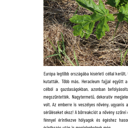
Európa legtöbb országába kísérleti céllal kerül
kutatták. Több más, Heracleum fajjal együtt 
célból a gazdaságokban, azonban befolyásolt
megszüntették. Nagytermetű, dekoratív megjele
volt. Az emberre is veszélyes növény, ugyanis a
sérüléseket okoz! A bőrreakciót a növény szőrei é
fénnyel érintkezve hólyagok és égéshez hason
érintkezés után is megjelenhetnek még.