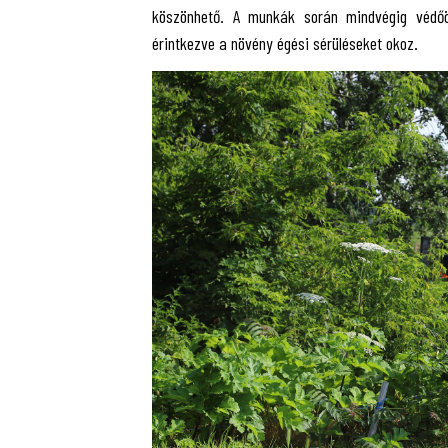
köszönhető. A munkák során mindvégig védőölt
érintkezve a növény égési sérüléseket okoz.