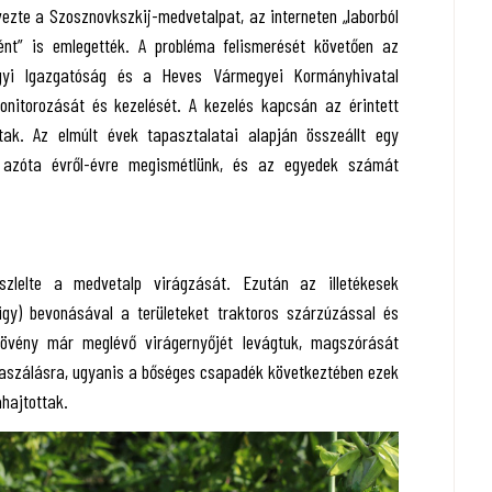
zte a Szosznovkszkij-medvetalpat, az interneten „laborból
ként” is emlegették. A probléma felismerését követően az
gyi Igazgatóság és a Heves Vármegyei Kormányhivatal
itorozását és kezelését. A kezelés kapcsán az érintett
tak. Az elmúlt évek tapasztalatai alapján összeállt egy
t azóta évről-évre megismétlünk, és az egyedek számát
szlelte a medvetalp virágzását. Ezután az illetékesek
ügy) bevonásával a területeket traktoros szárzúzással és
növény már meglévő virágernyőjét levágtuk, magszórását
kaszálásra, ugyanis a bőséges csapadék következtében ezek
ahajtottak.