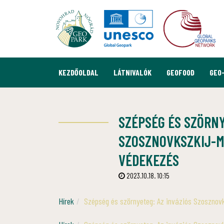
KEZDŐOLDAL
LÁTNIVALÓK
GEOFOOD
GEO
SZÉPSÉG ÉS SZÖRNY
SZOSZNOVKSZKIJ-M
VÉDEKEZÉS
2023.10.18. 10:15
Hírek
Szépség és szörnyeteg: Az inváziós Szosznovk