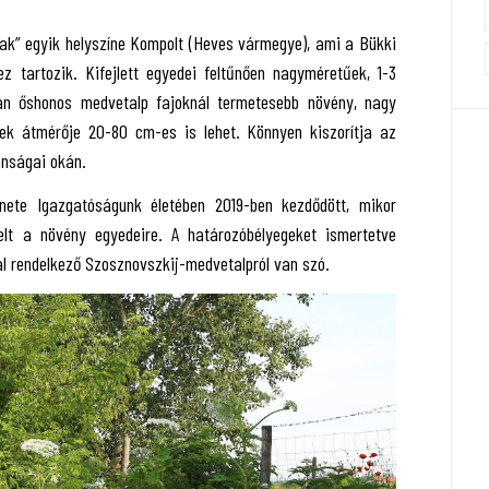
nak” egyik helyszíne Kompolt (Heves vármegye), ami a Bükki
 tartozik. Kifejlett egyedei feltűnően nagyméretűek, 1-3
an őshonos medvetalp fajoknál termetesebb növény, nagy
ének átmérője 20-80 cm-es is lehet. Könnyen kiszorítja az
onságai okán.
énete Igazgatóságunk életében 2019-ben kezdődött, mikor
yelt a növény egyedeire. A határozóbélyegeket ismertetve
al rendelkező Szosznovszkij-medvetalpról van szó.