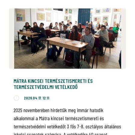
MÁTRA KINCSEI TERMÉSZETISMERETI ÉS
TERMÉSZETVÉDELMI VETÉLKEDŐ
2026.04.17. 12:11
2025 novemberében hirdettük meg immár hatodik
alkalommal a Mátra kincsei természetismereti és
természetvédelmi vetélkedőt 3 fős 7-8. osztályos általános
iskolai csapatok számára. A vetélkedőre 40 csapat