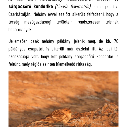
sárgacsőrű kenderike
(Linaria flavirostris)
is megjelent a
Cserhátalján. Néhány évvel ezelőtt sikerült felfedezni, hogy a
térség mezőgazdasági területein rendszeresen telelnek
hósármányok.
Jellemzően csak néhány példány jelenik meg, de kb. 70
példányos csapatát is sikerült már észlelni itt. Az idei tél
szenzációja volt, hogy két példány sárgacsőrű kenderike is
feltűnt, mely régiós szinten kiemelkedő ritkaság.