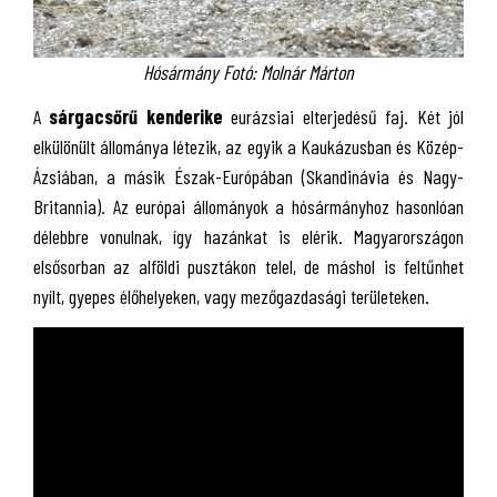
Hósármány Fotó: Molnár Márton
A
sárgacsőrű kenderike
eurázsiai elterjedésű faj. Két jól
elkülönült állománya létezik, az egyik a Kaukázusban és Közép-
Ázsiában, a másik Észak-Európában (Skandinávia és Nagy-
Britannia). Az európai állományok a hósármányhoz hasonlóan
délebbre vonulnak, így hazánkat is elérik. Magyarországon
elsősorban az alföldi pusztákon telel, de máshol is feltűnhet
nyílt, gyepes élőhelyeken, vagy mezőgazdasági területeken.