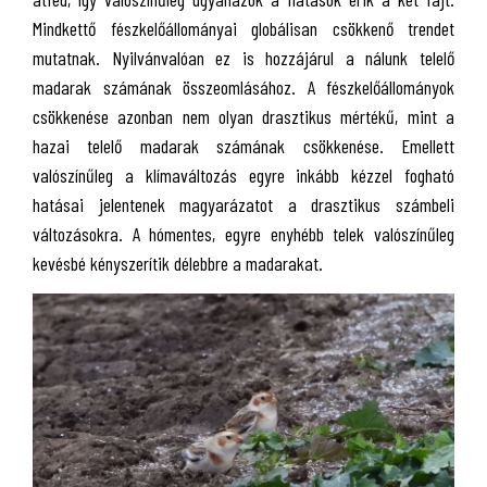
Mindkettő fészkelőállományai globálisan csökkenő trendet
mutatnak. Nyilvánvalóan ez is hozzájárul a nálunk telelő
madarak számának összeomlásához. A fészkelőállományok
csökkenése azonban nem olyan drasztikus mértékű, mint a
hazai telelő madarak számának csökkenése. Emellett
valószínűleg a klímaváltozás egyre inkább kézzel fogható
hatásai jelentenek magyarázatot a drasztikus számbeli
változásokra. A hómentes, egyre enyhébb telek valószínűleg
kevésbé kényszerítik délebbre a madarakat.