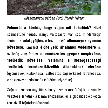
Hósármányok párban Fotó: Molnár Márton
Felmerül a kérdés, hogy vajon mit tehetünk?
Mivel
szembetűnő negatív irányú változásról van szó, mindenképp'
fontos az
adatgyűjtés
, a hazai telelő
állományok nyomon
követése
. Emellett
élőhelyeik általános védelmére
is
szükség van; fontos
a természetes gyepek megőrzése,
területük növelése, valamint a mezőgazdasági
területek természetközelibb állapotának elérése
(gyomsávok kialakítása, változatos tájszerkezet létrehozása,
az extenzív gazdálkodás előtérbe helyezése).
Sajnos azonban úgy tűnik, hogy ezek a madárfajok is komoly
vesztesei lehetnek a klímaváltozásnak, és a globalizáció okozta
rendkívüli tájátalakításoknak.