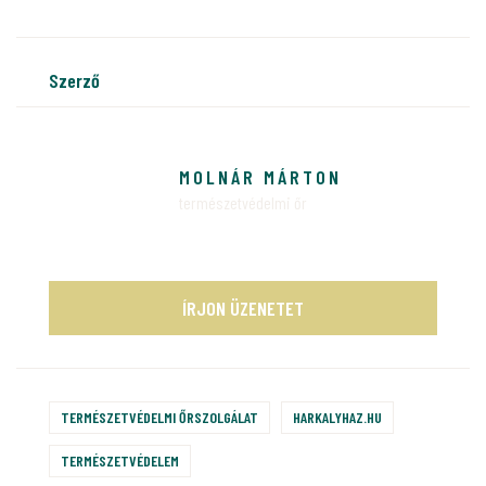
szerző
MOLNÁR MÁRTON
természetvédelmi őr
ÍRJON ÜZENETET
TERMÉSZETVÉDELMI ŐRSZOLGÁLAT
HARKALYHAZ.HU
TERMÉSZETVÉDELEM