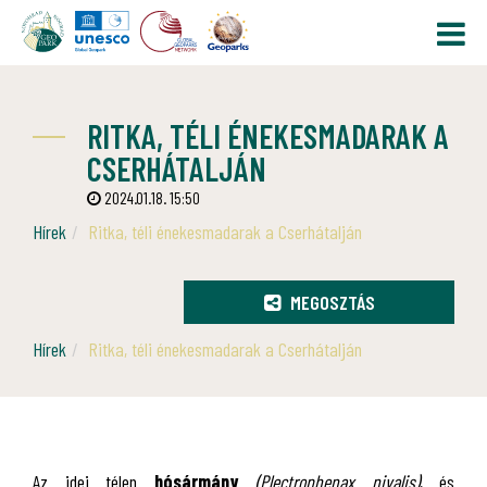
RITKA, TÉLI ÉNEKESMADARAK A
CSERHÁTALJÁN
2024.01.18. 15:50
Hírek
Ritka, téli énekesmadarak a Cserhátalján
MEGOSZTÁS
Hírek
Ritka, téli énekesmadarak a Cserhátalján
Az idei télen
hósármány
(Plectrophenax nivalis)
, és