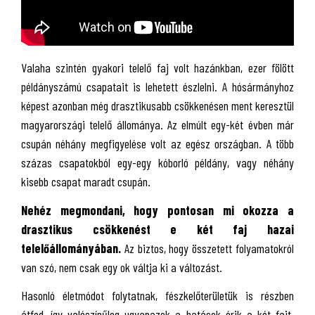
Valaha szintén gyakori telelő faj volt hazánkban, ezer fölött
példányszámú csapatait is lehetett észlelni. A hósármányhoz
képest azonban még drasztikusabb csökkenésen ment keresztül
magyarországi telelő állománya. Az elmúlt egy-két évben már
csupán néhány megfigyelése volt az egész országban. A több
százas csapatokból egy-egy kóborló példány, vagy néhány
kisebb csapat maradt csupán.
Nehéz megmondani, hogy pontosan mi okozza a
drasztikus csökkenést e két faj hazai
telelőállományában.
Az biztos, hogy összetett folyamatokról
van szó, nem csak egy ok váltja ki a változást.
Hasonló életmódot folytatnak, fészkelőterületük is részben
átfed, így valószínűleg ugyanazok a hatások érik a két fajt.