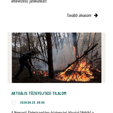
elnevezésű játékunkat!
Tovább olvasom
AKTUÁLIS TŰZGYÚJTÁSI TILALOM
2026.06.25. 08:00
A Nemzeti Élelmiszerlánc-biztonsági Hivatal (Nébih) a