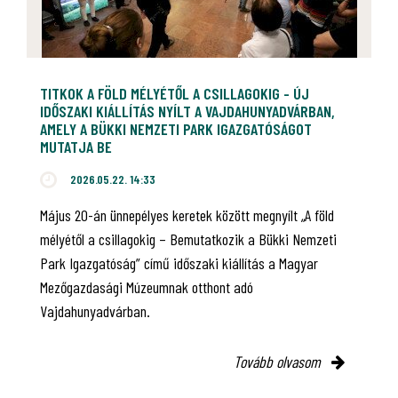
TITKOK A FÖLD MÉLYÉTŐL A CSILLAGOKIG - ÚJ
IDŐSZAKI KIÁLLÍTÁS NYÍLT A VAJDAHUNYADVÁRBAN,
AMELY A BÜKKI NEMZETI PARK IGAZGATÓSÁGOT
MUTATJA BE
2026.05.22. 14:33
Május 20-án ünnepélyes keretek között megnyílt „A föld
mélyétől a csillagokig – Bemutatkozik a Bükki Nemzeti
Park Igazgatóság” című időszaki kiállítás a Magyar
Mezőgazdasági Múzeumnak otthont adó
Vajdahunyadvárban.
Tovább olvasom