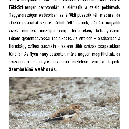
Földközi-tenger partvonalát is elérhetik a telelő példányok.
Magyarországon elsősorban az alföldi puszták téli madara, de
kisebb csapatai szinte bárhol feltűnhetnek, például nagyobb
vizek mentén, mezőgazdasági területeken, kőbányákban.
Főként gyommagvakkal táplálkozik. Az Alföldön – elsősorban a
Hortobágy szikes pusztáin – valaha több százas csapatokban
tűnt fel. Az ilyen nagy csapatok mára nagyon megritkultak, és
országosan is egyre kevesebb észlelése van a fajnak.
Szembetűnő a változás.