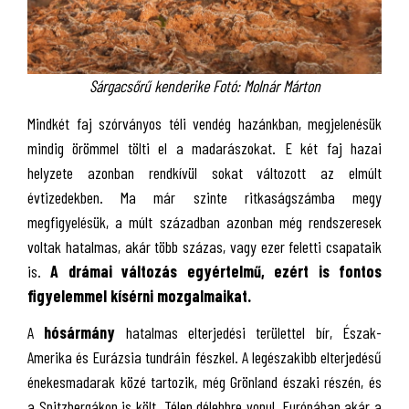
Sárgacsőrű kenderike Fotó: Molnár Márton
Mindkét faj szórványos téli vendég hazánkban, megjelenésük
mindig örömmel tölti el a madarászokat. E két faj hazai
helyzete azonban rendkívül sokat változott az elmúlt
évtizedekben. Ma már szinte ritkaságszámba megy
megfigyelésük, a múlt században azonban még rendszeresek
voltak hatalmas, akár több százas, vagy ezer feletti csapataik
is.
A drámai változás egyértelmű, ezért is fontos
figyelemmel kísérni mozgalmaikat.
A
hósármány
hatalmas elterjedési területtel bír, Észak-
Amerika és Eurázsia tundráin fészkel. A legészakibb elterjedésű
énekesmadarak közé tartozik, még Grönland északi részén, és
a Spitzbergákon is költ. Télen délebbre vonul, Európában akár a