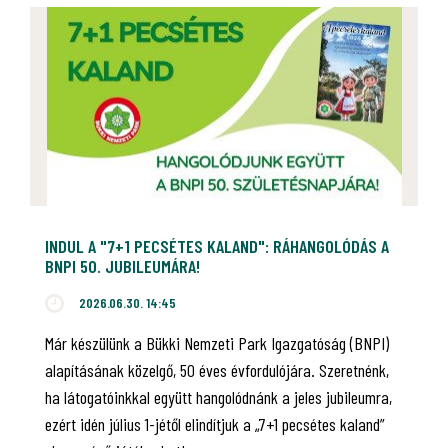
INDUL A "7+1 PECSÉTES KALAND": RÁHANGOLÓDÁS A
BNPI 50. JUBILEUMÁRA!
2026.06.30. 14:45
Már készülünk a Bükki Nemzeti Park Igazgatóság (BNPI)
alapításának közelgő, 50 éves évfordulójára. Szeretnénk,
ha látogatóinkkal együtt hangolódnánk a jeles jubileumra,
ezért idén július 1-jétől elindítjuk a „7+1 pecsétes kaland”