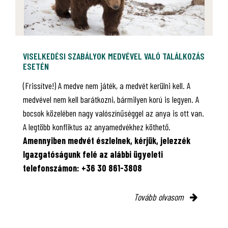
VISELKEDÉSI SZABÁLYOK MEDVÉVEL VALÓ TALÁLKOZÁS
ESETÉN
(Frissítve!) A medve nem játék, a medvét kerülni kell. A
medvével nem kell barátkozni, bármilyen korú is legyen. A
bocsok közelében nagy valószínűséggel az anya is ott van.
A legtöbb konfliktus az anyamedvékhez köthető.
Amennyiben medvét észlelnek, kérjük, jelezzék
Igazgatóságunk felé az alábbi ügyeleti
telefonszámon: +36 30 861-3808
Tovább olvasom