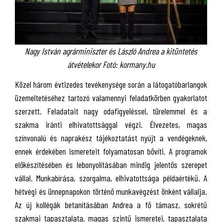
Nagy István agrárminiszter és László Andrea a kitüntetés
átvételekor Fotó: kormany.hu
Közel három évtizedes tevékenysége során a látogatóbarlangok
üzemeltetéséhez tartozó valamennyi feladatkörben gyakorlatot
szerzett. Feladatait nagy odafigyeléssel, türelemmel és a
szakma iránti elhivatottsággal végzi. Élvezetes, magas
színvonalú és naprakész tájékoztatást nyújt a vendégeknek,
ennek érdekében ismereteit folyamatosan bővíti. A programok
előkészítésében és lebonyolításában mindig jelentős szerepet
vállal. Munkabírása, szorgalma, elhivatottsága példaértékű. A
hétvégi és ünnepnapokon történő munkavégzést önként vállalja.
Az új kollégák betanításában Andrea a fő támasz, sokrétű
szakmai tapasztalata, magas szintű ismeretei, tapasztalata