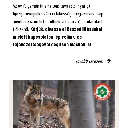
Az év folyamán (kiemelten: tavasztól nyárig)
Igazgatóságunk számos lakossági megkeresést kap
mentésre szoruló (sérültnek vélt, „árva”) madarakról,
fiókákról.
Kérjük, olvassa el összeállításunkat,
mielőtt kapcsolatba lép velünk, és
tájékozottságával segítsen másnak is!
Tovább olvasom