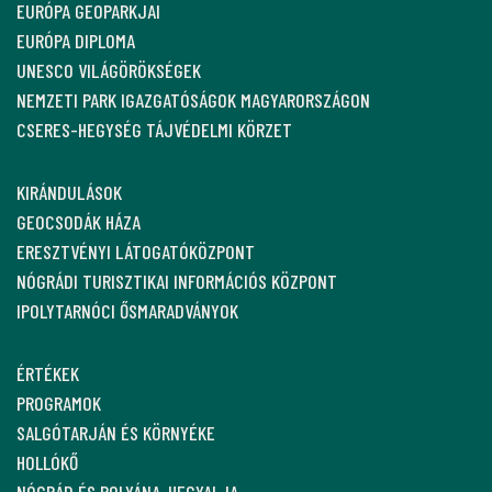
EURÓPA GEOPARKJAI
EURÓPA DIPLOMA
UNESCO VILÁGÖRÖKSÉGEK
NEMZETI PARK IGAZGATÓSÁGOK MAGYARORSZÁGON
CSERES-HEGYSÉG TÁJVÉDELMI KÖRZET
KIRÁNDULÁSOK
GEOCSODÁK HÁZA
ERESZTVÉNYI LÁTOGATÓKÖZPONT
NÓGRÁDI TURISZTIKAI INFORMÁCIÓS KÖZPONT
IPOLYTARNÓCI ŐSMARADVÁNYOK
ÉRTÉKEK
PROGRAMOK
SALGÓTARJÁN ÉS KÖRNYÉKE
HOLLÓKŐ
NÓGRÁD ÉS POLYÁNA-HEGYALJA