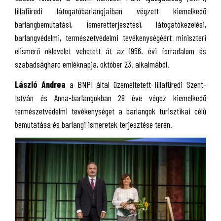
lillafüredi látogatóbarlangjaiban végzett kiemelkedő
barlangbemutatási, ismeretterjesztési, látogatókezelési,
barlangvédelmi, természetvédelmi tevékenységéért miniszteri
elismerő oklevelet vehetett át az 1956. évi forradalom és
szabadságharc emléknapja, október 23. alkalmából.
László Andrea
a BNPI által üzemeltetett lillafüredi Szent-
István és Anna-barlangokban 29 éve végez kiemelkedő
természetvédelmi tevékenységet a barlangok turisztikai célú
bemutatása és barlangi ismeretek terjesztése terén.