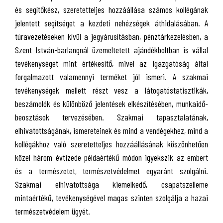
és segítőkész, szeretetteljes hozzáállása számos kollégának
jelentett segítséget a kezdeti nehézségek áthidalásában. A
túravezetéseken kívül a jegyárusításban, pénztárkezelésben, a
Szent István-barlangnál üzemeltetett ajándékboltban is vállal
tevékenységet mint értékesítő, mivel az Igazgatóság által
forgalmazott valamennyi terméket jól ismeri. A szakmai
tevékenységek mellett részt vesz a látogatóstatisztikák,
beszámolók és különböző jelentések elkészítésében, munkaidő-
beosztások tervezésében. Szakmai tapasztalatának,
elhivatottságának, ismereteinek és mind a vendégekhez, mind a
kollégákhoz való szeretetteljes hozzáállásának köszönhetően
közel három évtizede példaértékű módon igyekszik az embert
és a természetet, természetvédelmet egyaránt szolgálni.
Szakmai elhivatottsága kiemelkedő, csapatszelleme
mintaértékű, tevékenységével magas szinten szolgálja a hazai
természetvédelem ügyét.