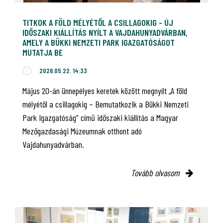
TITKOK A FÖLD MÉLYÉTŐL A CSILLAGOKIG - ÚJ
IDŐSZAKI KIÁLLÍTÁS NYÍLT A VAJDAHUNYADVÁRBAN,
AMELY A BÜKKI NEMZETI PARK IGAZGATÓSÁGOT
MUTATJA BE
2026.05.22. 14:33
Május 20-án ünnepélyes keretek között megnyílt „A föld
mélyétől a csillagokig – Bemutatkozik a Bükki Nemzeti
Park Igazgatóság” című időszaki kiállítás a Magyar
Mezőgazdasági Múzeumnak otthont adó
Vajdahunyadvárban.
Tovább olvasom