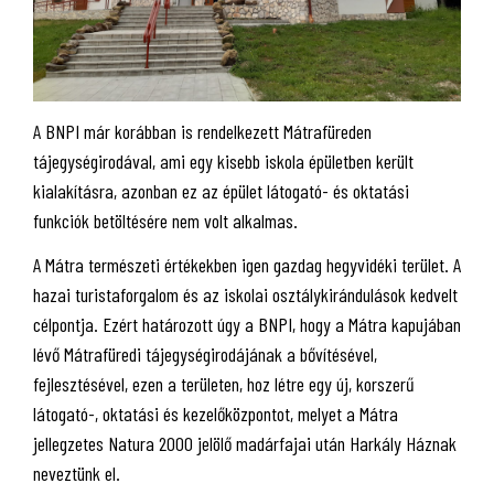
A BNPI már korábban is rendelkezett Mátrafüreden
tájegységirodával, ami egy kisebb iskola épületben került
kialakításra, azonban ez az épület látogató- és oktatási
funkciók betöltésére nem volt alkalmas.
A Mátra természeti értékekben igen gazdag hegyvidéki terület. A
hazai turistaforgalom és az iskolai osztálykirándulások kedvelt
célpontja. Ezért határozott úgy a BNPI, hogy a Mátra kapujában
lévő Mátrafüredi tájegységirodájának a bővítésével,
fejlesztésével, ezen a területen, hoz létre egy új, korszerű
látogató-, oktatási és kezelőközpontot, melyet a Mátra
jellegzetes Natura 2000 jelölő madárfajai után Harkály Háznak
neveztünk el.