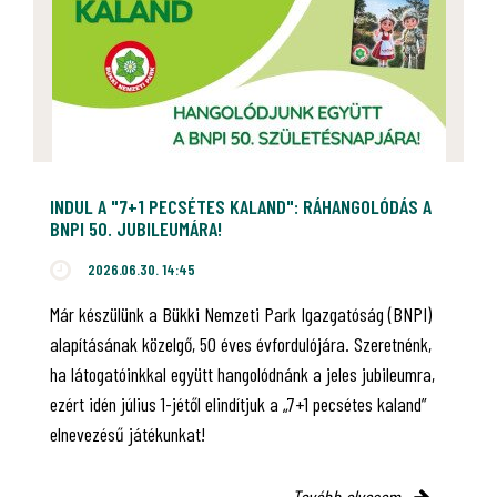
INDUL A "7+1 PECSÉTES KALAND": RÁHANGOLÓDÁS A
BNPI 50. JUBILEUMÁRA!
2026.06.30. 14:45
Már készülünk a Bükki Nemzeti Park Igazgatóság (BNPI)
alapításának közelgő, 50 éves évfordulójára. Szeretnénk,
ha látogatóinkkal együtt hangolódnánk a jeles jubileumra,
ezért idén július 1-jétől elindítjuk a „7+1 pecsétes kaland”
elnevezésű játékunkat!
Tovább olvasom