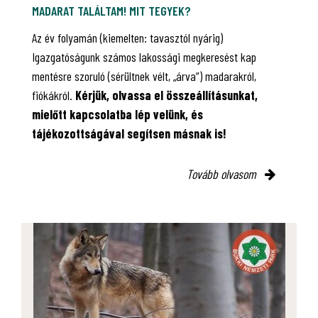
MADARAT TALÁLTAM! MIT TEGYEK?
Az év folyamán (kiemelten: tavasztól nyárig)
Igazgatóságunk számos lakossági megkeresést kap
mentésre szoruló (sérültnek vélt, „árva”) madarakról,
fiókákról.
Kérjük, olvassa el összeállításunkat,
mielőtt kapcsolatba lép velünk, és
tájékozottságával segítsen másnak is!
Tovább olvasom