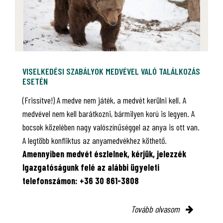
VISELKEDÉSI SZABÁLYOK MEDVÉVEL VALÓ TALÁLKOZÁS
ESETÉN
(Frissítve!) A medve nem játék, a medvét kerülni kell. A
medvével nem kell barátkozni, bármilyen korú is legyen. A
bocsok közelében nagy valószínűséggel az anya is ott van.
A legtöbb konfliktus az anyamedvékhez köthető.
Amennyiben medvét észlelnek, kérjük, jelezzék
Igazgatóságunk felé az alábbi ügyeleti
telefonszámon: +36 30 861-3808
Tovább olvasom