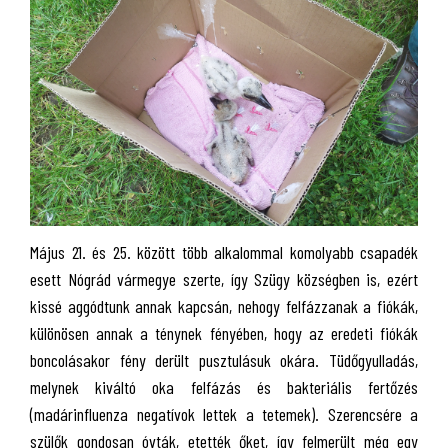
Május 21. és 25. között több alkalommal komolyabb csapadék
esett Nógrád vármegye szerte, így Szügy községben is, ezért
kissé aggódtunk annak kapcsán, nehogy felfázzanak a fiókák,
különösen annak a ténynek fényében, hogy az eredeti fiókák
boncolásakor fény derült pusztulásuk okára. Tüdőgyulladás,
melynek kiváltó oka felfázás és bakteriális fertőzés
(madárinfluenza negatívok lettek a tetemek). Szerencsére a
szülők gondosan óvták, etették őket, így felmerült még egy