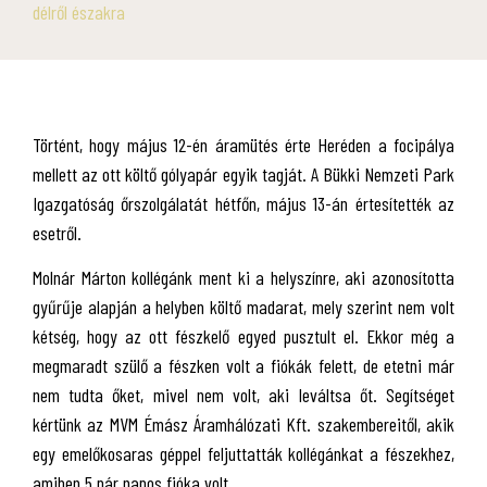
délről északra
Történt, hogy május 12-én áramütés érte Heréden a focipálya
mellett az ott költő gólyapár egyik tagját. A Bükki Nemzeti Park
Igazgatóság őrszolgálatát hétfőn, május 13-án értesítették az
esetről.
Molnár Márton kollégánk ment ki a helyszínre, aki azonosította
gyűrűje alapján a helyben költő madarat, mely szerint nem volt
kétség, hogy az ott fészkelő egyed pusztult el. Ekkor még a
megmaradt szülő a fészken volt a fiókák felett, de etetni már
nem tudta őket, mivel nem volt, aki leváltsa őt. Segítséget
kértünk az MVM Émász Áramhálózati Kft. szakembereitől, akik
egy emelőkosaras géppel feljuttatták kollégánkat a fészekhez,
amiben 5 pár napos fióka volt.