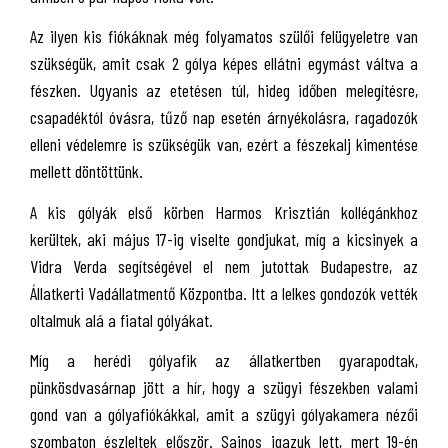
Az ilyen kis fiókáknak még folyamatos szülői felügyeletre van
szükségük, amit csak 2 gólya képes ellátni egymást váltva a
fészken. Ugyanis az etetésen túl, hideg időben melegítésre,
csapadéktól óvásra, tűző nap esetén árnyékolásra, ragadozók
elleni védelemre is szükségük van, ezért a fészekalj kimentése
mellett döntöttünk.
A kis gólyák első körben Harmos Krisztián kollégánkhoz
kerültek, aki május 17-ig viselte gondjukat, míg a kicsinyek a
Vidra Verda segítségével el nem jutottak Budapestre, az
Állatkerti Vadállatmentő Központba. Itt a lelkes gondozók vették
oltalmuk alá a fiatal gólyákat.
Míg a herédi gólyafik az állatkertben gyarapodtak,
pünkösdvasárnap jött a hír, hogy a szügyi fészekben valami
gond van a gólyafiókákkal, amit a szügyi gólyakamera nézői
szombaton észleltek először. Sajnos igazuk lett, mert 19-én