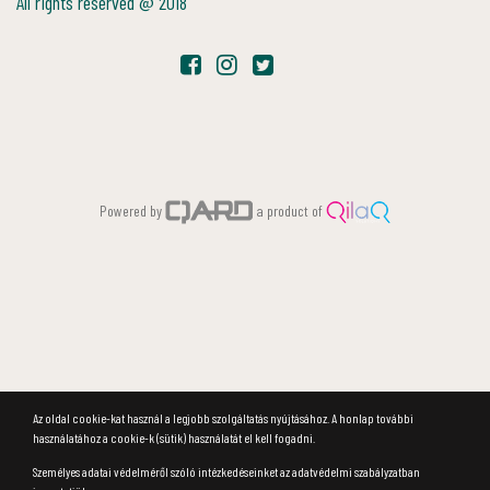
All rights reserved @ 2018
Powered by
a product of
Az oldal cookie-kat használ a legjobb szolgáltatás nyújtásához. A honlap további
használatához a cookie-k (sütik) használatát el kell fogadni.
Személyes adatai védelméről szóló intézkedéseinket az adatvédelmi szabályzatban