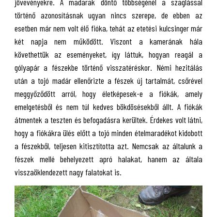
jövevényekre. A madarak döntő többségénél a szaglással
történő azonosításnak ugyan nincs szerepe, de ebben az
esetben már nem volt élő fióka, tehát az etetési kulcsinger már
két napja nem működött. Viszont a kamerának hála
követhettük az eseményeket, így láttuk, hogyan reagál a
gólyapár a fészekbe történő visszatéréskor. Némi hezitálás
után a tojó madár ellenőrizte a fészek új tartalmát, csőrével
meggyőződött arról, hogy életképesek-e a fiókák, amely
emelgetésből és nem túl kedves bökdösésekből állt. A fiókák
átmentek a teszten és befogadásra kerültek. Érdekes volt látni,
hogy a fiókákra ülés előtt a tojó minden ételmaradékot kidobott
a fészekből, teljesen kitisztította azt. Nemcsak az általunk a
fészek mellé behelyezett apró halakat, hanem az általa
visszaöklendezett nagy falatokat is.