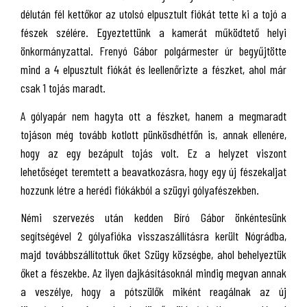
délután fél kettőkor az utolsó elpusztult fiókát tette ki a tojó a
fészek szélére. Egyeztettünk a kamerát működtető helyi
önkormányzattal. Frenyó Gábor polgármester úr begyűjtötte
mind a 4 elpusztult fiókát és leellenőrizte a fészket, ahol már
csak 1 tojás maradt.
A gólyapár nem hagyta ott a fészket, hanem a megmaradt
tojáson még tovább kotlott pünkösdhétfőn is, annak ellenére,
hogy az egy bezápult tojás volt. Ez a helyzet viszont
lehetőséget teremtett a beavatkozásra, hogy egy új fészekaljat
hozzunk létre a herédi fiókákból a szügyi gólyafészekben.
Némi szervezés után kedden Bíró Gábor önkéntesünk
segítségével 2 gólyafióka visszaszállításra került Nógrádba,
majd továbbszállítottuk őket Szügy községbe, ahol behelyeztük
őket a fészekbe. Az ilyen dajkásításoknál mindig megvan annak
a veszélye, hogy a pótszülők miként reagálnak az új