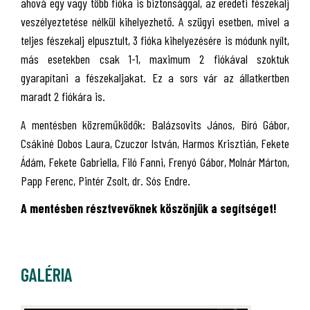
ahová egy vagy több fióka is biztonsággal, az eredeti fészekalj
veszélyeztetése nélkül kihelyezhető. A szügyi esetben, mivel a
teljes fészekalj elpusztult, 3 fióka kihelyezésére is módunk nyílt,
más esetekben csak 1-1, maximum 2 fiókával szoktuk
gyarapítani a fészekaljakat. Ez a sors vár az állatkertben
maradt 2 fiókára is.
A mentésben közreműködők: Balázsovits János, Bíró Gábor,
Csákiné Dobos Laura, Czuczor István, Harmos Krisztián, Fekete
Ádám, Fekete Gabriella, Filó Fanni, Frenyó Gábor, Molnár Márton,
Papp Ferenc, Pintér Zsolt, dr. Sós Endre.
A mentésben résztvevőknek köszönjük a segítséget!
GALÉRIA