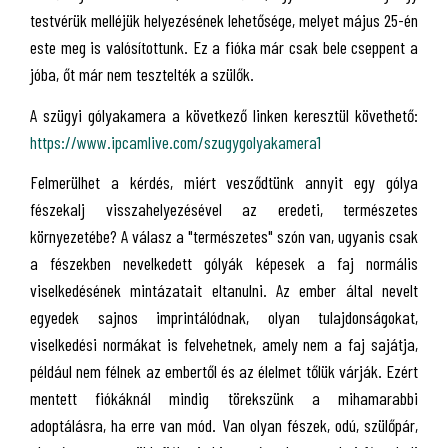
testvérük melléjük helyezésének lehetősége, melyet május 25-én
este meg is valósítottunk. Ez a fióka már csak bele cseppent a
jóba, őt már nem tesztelték a szülők.
A szügyi gólyakamera a következő linken keresztül követhető:
https://www.ipcamlive.com/szugygolyakamera1
Felmerülhet a kérdés, miért vesződtünk annyit egy gólya
fészekalj visszahelyezésével az eredeti, természetes
környezetébe? A válasz a "természetes" szón van, ugyanis csak
a fészekben nevelkedett gólyák képesek a faj normális
viselkedésének mintázatait eltanulni. Az ember által nevelt
egyedek sajnos imprintálódnak, olyan tulajdonságokat,
viselkedési normákat is felvehetnek, amely nem a faj sajátja,
például nem félnek az embertől és az élelmet tőlük várják. Ezért
mentett fiókáknál mindig törekszünk a mihamarabbi
adoptálásra, ha erre van mód. Van olyan fészek, odú, szülőpár,