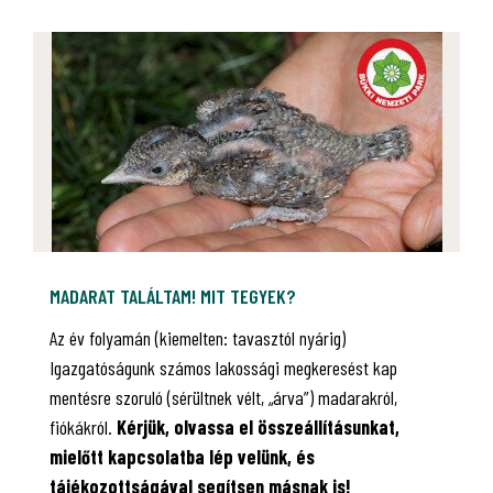
MADARAT TALÁLTAM! MIT TEGYEK?
Az év folyamán (kiemelten: tavasztól nyárig)
Igazgatóságunk számos lakossági megkeresést kap
mentésre szoruló (sérültnek vélt, „árva”) madarakról,
fiókákról.
Kérjük, olvassa el összeállításunkat,
mielőtt kapcsolatba lép velünk, és
tájékozottságával segítsen másnak is!