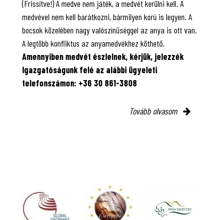
(Frissítve!) A medve nem játék, a medvét kerülni kell. A
medvével nem kell barátkozni, bármilyen korú is legyen. A
bocsok közelében nagy valószínűséggel az anya is ott van.
A legtöbb konfliktus az anyamedvékhez köthető.
Amennyiben medvét észlelnek, kérjük, jelezzék
Igazgatóságunk felé az alábbi ügyeleti
telefonszámon: +36 30 861-3808
Tovább olvasom