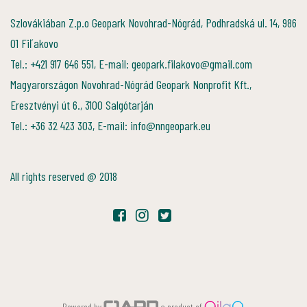
Szlovákiában Z.p.o Geopark Novohrad-Nógrád, Podhradská ul. 14, 986
01 Fiľakovo
Tel.: +421 917 646 551, E-mail: geopark.filakovo@gmail.com
Magyarországon Novohrad-Nógrád Geopark Nonprofit Kft.,
Eresztvényi út 6., 3100 Salgótarján
Tel.: +36 32 423 303, E-mail: info@nngeopark.eu
All rights reserved @ 2018
Powered by
a product of