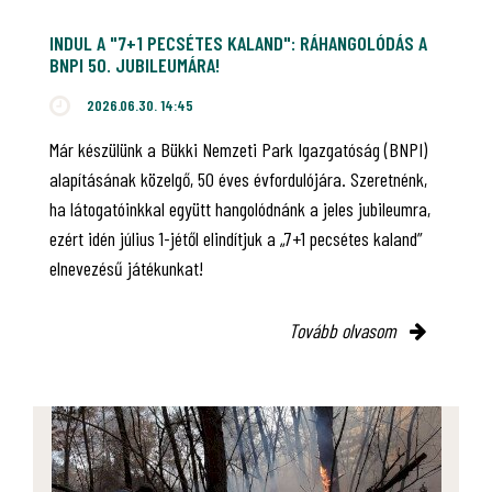
INDUL A "7+1 PECSÉTES KALAND": RÁHANGOLÓDÁS A
BNPI 50. JUBILEUMÁRA!
2026.06.30. 14:45
Már készülünk a Bükki Nemzeti Park Igazgatóság (BNPI)
alapításának közelgő, 50 éves évfordulójára. Szeretnénk,
ha látogatóinkkal együtt hangolódnánk a jeles jubileumra,
ezért idén július 1-jétől elindítjuk a „7+1 pecsétes kaland”
elnevezésű játékunkat!
Tovább olvasom