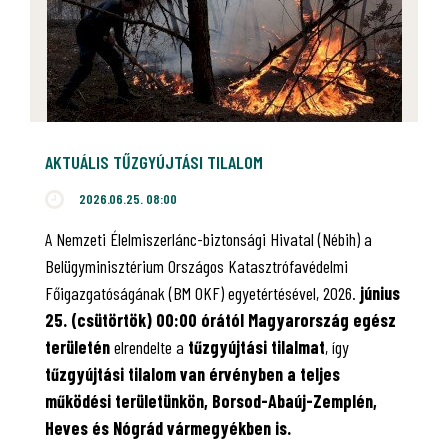
AKTUÁLIS TŰZGYÚJTÁSI TILALOM
2026.06.25. 08:00
A Nemzeti Élelmiszerlánc-biztonsági Hivatal (Nébih) a
Belügyminisztérium Országos Katasztrófavédelmi
Főigazgatóságának (BM OKF) egyetértésével, 2026.
június
25. (csütörtök) 00:00 órától Magyarország egész
területén
elrendelte a
tűzgyújtási tilalmat
, így
tűzgyújtási tilalom van érvényben
a teljes
működési területünkön, Borsod-Abaúj-Zemplén,
Heves és Nógrád vármegyékben is.