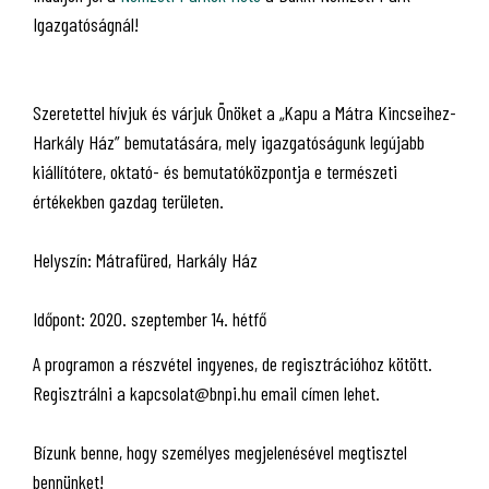
Igazgatóságnál!
Szeretettel hívjuk és várjuk Önöket a „Kapu a Mátra Kincseihez-
Harkály Ház” bemutatására, mely igazgatóságunk legújabb
kiállítótere, oktató- és bemutatóközpontja e természeti
értékekben gazdag területen.
Helyszín: Mátrafüred, Harkály Ház
Időpont: 2020. szeptember 14. hétfő
A programon a részvétel ingyenes, de regisztrációhoz kötött.
Regisztrálni a kapcsolat@bnpi.hu email címen lehet.
Bízunk benne, hogy személyes megjelenésével megtisztel
bennünket!