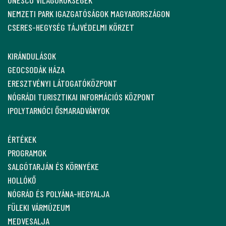
UNESCO VILÁGÖRÖKSÉGEK
NEMZETI PARK IGAZGATÓSÁGOK MAGYARORSZÁGON
CSERES-HEGYSÉG TÁJVÉDELMI KÖRZET
KIRÁNDULÁSOK
GEOCSODÁK HÁZA
ERESZTVÉNYI LÁTOGATÓKÖZPONT
NÓGRÁDI TURISZTIKAI INFORMÁCIÓS KÖZPONT
IPOLYTARNÓCI ŐSMARADVÁNYOK
ÉRTÉKEK
PROGRAMOK
SALGÓTARJÁN ÉS KÖRNYÉKE
HOLLÓKŐ
NÓGRÁD ÉS POLYÁNA-HEGYALJA
FÜLEKI VÁRMÚZEUM
MEDVESALJA