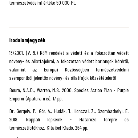
természetvédelmi értéke 50 000 Ft.
Irodalomjegyzék
:
13/2001. (V. 9.) KöM rendelet a védett és a fokozottan védett
növény- és állatfajokról, a fokozottan védett barlangok köréről,
valamint az Európai Közösségben természetvédelmi
szempontból jelentős növény- és állatfajok közzétételéről
Bourn, N.A.D., Warren, M.S. 2000. Species Action Plan - Purple
Emperor (Apatura iris). 17 pp.
Dr. Gergely, P., Gór, Á., Hudák, T., Ilonczai, Z., Szombathelyi, E.
2018. Nappali lepkéink - Határozó terepre és
természetfotókhoz. Kitaibel Kiadó, 264 pp.