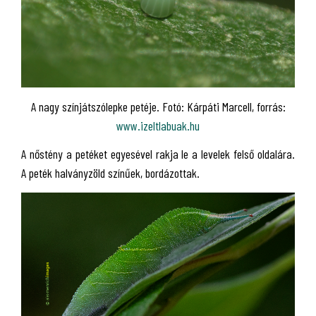
A nagy színjátszólepke petéje. Fotó: Kárpáti Marcell, forrás:
www.izeltlabuak.hu
A nőstény a petéket egyesével rakja le a levelek felső oldalára.
A peték halványzöld színűek, bordázottak.