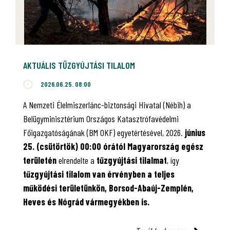
AKTUÁLIS TŰZGYÚJTÁSI TILALOM
2026.06.25. 08:00
A Nemzeti Élelmiszerlánc-biztonsági Hivatal (Nébih) a
Belügyminisztérium Országos Katasztrófavédelmi
Főigazgatóságának (BM OKF) egyetértésével, 2026.
június
25. (csütörtök) 00:00 órától Magyarország egész
területén
elrendelte a
tűzgyújtási tilalmat
, így
tűzgyújtási tilalom van érvényben
a teljes
működési területünkön, Borsod-Abaúj-Zemplén,
Heves és Nógrád vármegyékben is.