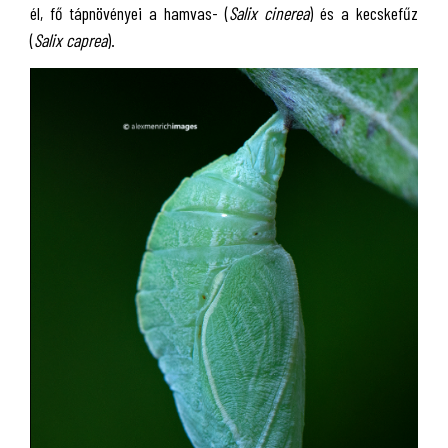
él, fő tápnövényei a hamvas- (
Salix cinerea
) és a kecskefűz
(
Salix caprea
).