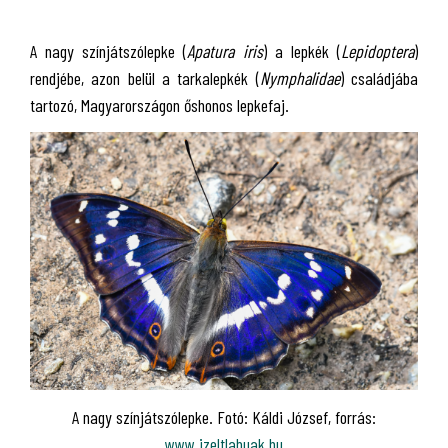
A nagy színjátszólepke (
Apatura iris
) a lepkék (
Lepidoptera
)
rendjébe, azon belül a tarkalepkék (
Nymphalidae
) családjába
tartozó, Magyarországon őshonos lepkefaj.
A nagy színjátszólepke. Fotó: Káldi József, forrás:
www.izeltlabuak.hu