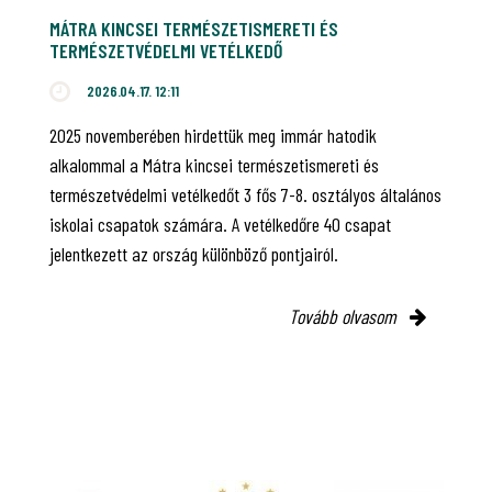
MÁTRA KINCSEI TERMÉSZETISMERETI ÉS
TERMÉSZETVÉDELMI VETÉLKEDŐ
2026.04.17. 12:11
2025 novemberében hirdettük meg immár hatodik
alkalommal a Mátra kincsei természetismereti és
természetvédelmi vetélkedőt 3 fős 7-8. osztályos általános
iskolai csapatok számára. A vetélkedőre 40 csapat
jelentkezett az ország különböző pontjairól.
Tovább olvasom