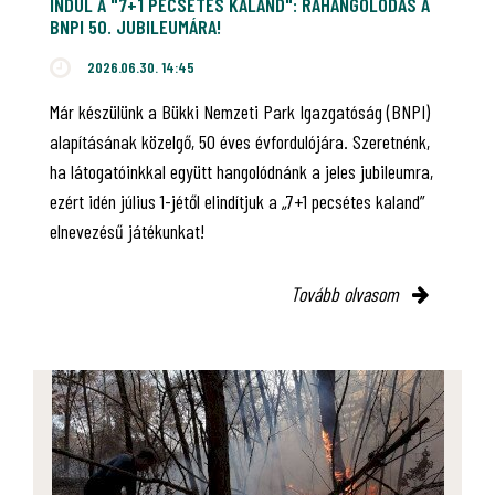
INDUL A "7+1 PECSÉTES KALAND": RÁHANGOLÓDÁS A
BNPI 50. JUBILEUMÁRA!
2026.06.30. 14:45
Már készülünk a Bükki Nemzeti Park Igazgatóság (BNPI)
alapításának közelgő, 50 éves évfordulójára. Szeretnénk,
ha látogatóinkkal együtt hangolódnánk a jeles jubileumra,
ezért idén július 1-jétől elindítjuk a „7+1 pecsétes kaland”
elnevezésű játékunkat!
Tovább olvasom