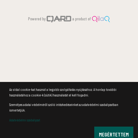
Powered by
a product of
Az oldal cookie-kat használ a legjobb szolgáltatás nyújtásához. A honlap további
használatához a cookie-k (sütik) használatát el kell fogadni.
Személyes adatai védelméről szóló intézkedéseinket az adatvédelmi szabályzatban
ismertetjük.
Adatvédelmi szabályzat
MEGÉRTETTEM