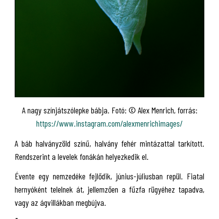
A nagy színjátszólepke bábja. Fotó: © Alex Menrich, forrás:
https://www.instagram.com/alexmenrichimages/
A báb halványzöld színű, halvány fehér mintázattal tarkított.
Rendszerint a levelek fonákán helyezkedik el.
Évente egy nemzedéke fejlődik, június-júliusban repül. Fiatal
hernyóként telelnek át, jellemzően a fűzfa rügyéhez tapadva,
vagy az ágvillákban megbújva.