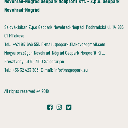
Novohrad-Nógrád Geopark Nonprofit Kft. - Z.p.o. Geopark
Novohrad-Nógrád
Szlovákiában Z.p.o Geopark Novohrad-Nógrád, Podhradská ul. 14, 986
01 Fiľakovo
Tel.: +421 917 646 551, E-mail: geopark.filakovo@gmail.com
Magyarországon Novohrad-Nógrád Geopark Nonprofit Kft.,
Eresztvényi út 6., 3100 Salgótarján
Tel.: +36 32 423 303, E-mail: info@nngeopark.eu
All rights reserved @ 2018