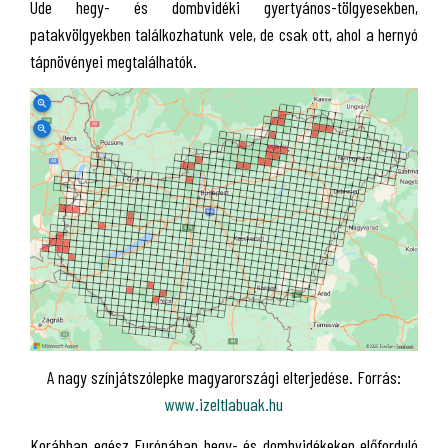
Üde hegy- és dombvidéki gyertyános-tölgyesekben,
patakvölgyekben találkozhatunk vele, de csak ott, ahol a hernyó
tápnövényei megtalálhatók.
A nagy színjátszólepke magyarországi elterjedése. Forrás:
www.izeltlabuak.hu
Korábban egész Európában hegy- és dombvidékeken előforduló