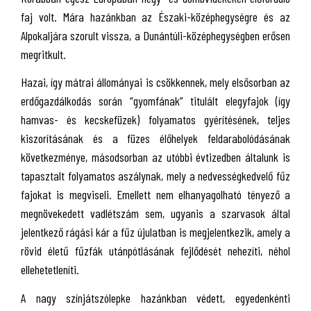
faj volt. Mára hazánkban az Északi-középhegységre és az
Alpokaljára szorult vissza, a Dunántúli-középhegységben erősen
megritkult.
Hazai, így mátrai állományai is csökkennek, mely elsősorban az
erdőgazdálkodás során “gyomfának” titulált elegyfajok (így
hamvas- és kecskefüzek) folyamatos gyérítésének, teljes
kiszorításának és a füzes élőhelyek feldarabolódásának
következménye, másodsorban az utóbbi évtizedben általunk is
tapasztalt folyamatos aszálynak, mely a nedvességkedvelő fűz
fajokat is megviseli. Emellett nem elhanyagolható tényező a
megnövekedett vadlétszám sem, ugyanis a szarvasok által
jelentkező rágási kár a fűz újulatban is megjelentkezik, amely a
rövid életű fűzfák utánpótlásának fejlődését nehezíti, néhol
ellehetetleníti.
A nagy színjátszólepke hazánkban védett, egyedenkénti