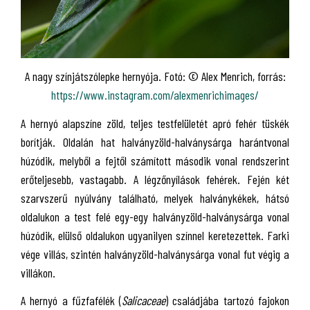
A nagy színjátszólepke hernyója. Fotó: © Alex Menrich, forrás:
https://www.instagram.com/alexmenrichimages/
A hernyó alapszíne zöld, teljes testfelületét apró fehér tüskék
borítják. Oldalán hat halványzöld-halványsárga harántvonal
húzódik, melyből a fejtől számított második vonal rendszerint
erőteljesebb, vastagabb. A légzőnyílások fehérek. Fején két
szarvszerű nyúlvány található, melyek halványkékek, hátsó
oldalukon a test felé egy-egy halványzöld-halványsárga vonal
húzódik, elülső oldalukon ugyanilyen színnel keretezettek. Farki
vége villás, szintén halványzöld-halványsárga vonal fut végig a
villákon.
A hernyó a fűzfafélék (
Salicaceae
) családjába tartozó fajokon