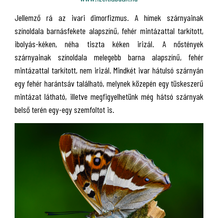
Jellemző rá az ivari dimorfizmus. A hímek szárnyainak
színoldala barnásfekete alapszínű, fehér mintázattal tarkított,
ibolyás-kéken, néha tiszta kéken irizál. A nőstények
szárnyainak színoldala melegebb barna alapszínű, fehér
mintázattal tarkított, nem irizál. Mindkét ivar hátulsó szárnyán
egy fehér harántsáv található, melynek közepén egy tüskeszerű
mintázat látható, illetve megfigyelhetünk még hátsó szárnyak
belső terén egy-egy szemfoltot is.