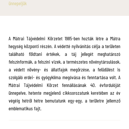
ünnepeljük
A Mátrai Tájvédelmi Körzetet 1985-ben hozták létre a Mátra
hegység központi részén. A védetté nyilvánítás célja a területen
található földtani értékek, a táj jellegét meghatározó
felszínformák, a felszíni vizek, a természetes növénytársulások,
a védett növény- és állatfajok megőrzése, a felüdülést is
szolgáló erdei- és gyógyklíma megóvása és fenntartása volt. A
Mátrai Tájvédelmi Körzet fennállásának 40. évfordulóját
ünnepelve, hetente megjelenő cikksorozatunk keretében az év
végéig hétről hétre bemutatunk egy-egy, a területre jellemző
emblematikus fajt.