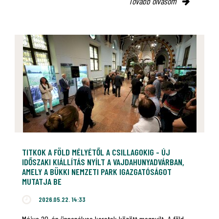
Tovább olvasom
TITKOK A FÖLD MÉLYÉTŐL A CSILLAGOKIG - ÚJ
IDŐSZAKI KIÁLLÍTÁS NYÍLT A VAJDAHUNYADVÁRBAN,
AMELY A BÜKKI NEMZETI PARK IGAZGATÓSÁGOT
MUTATJA BE
2026.05.22. 14:33
Május 20-án ünnepélyes keretek között megnyílt „A föld