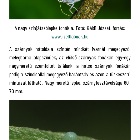
A nagy színjátszólepke fonákja. Fotó: Káldi József, forrás:
www.izeltlabuak.hu
A szárnyak hátoldala szintén mindkét ivarnál megegyező:
melegbarna alapszínűek, az elülső szárnyak fonákán egy-egy
nagyméretű szemfoltot találunk, a hátsó szárnyak fonákán
pedig a színoldallal megegyező harántsáv és azon a tüskeszerű
mintázat látható. Nagy méretű lepke, szárnyfesztávolsága 60-
70 mm.