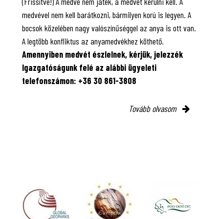
(Frissítve!) A medve nem játék, a medvét kerülni kell. A
medvével nem kell barátkozni, bármilyen korú is legyen. A
bocsok közelében nagy valószínűséggel az anya is ott van.
A legtöbb konfliktus az anyamedvékhez köthető.
Amennyiben medvét észlelnek, kérjük, jelezzék
Igazgatóságunk felé az alábbi ügyeleti
telefonszámon: +36 30 861-3808
Tovább olvasom