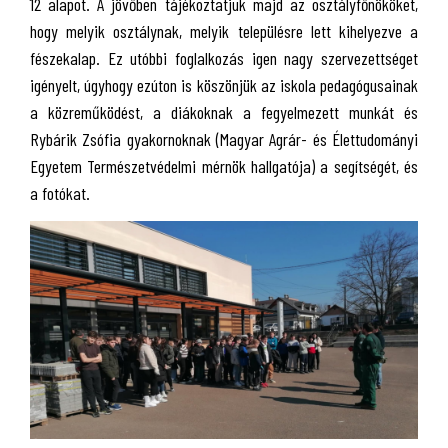
12 alapot. A jövőben tájékoztatjuk majd az osztályfőnököket,
hogy melyik osztálynak, melyik településre lett kihelyezve a
fészekalap. Ez utóbbi foglalkozás igen nagy szervezettséget
igényelt, úgyhogy ezúton is köszönjük az iskola pedagógusainak
a közreműködést, a diákoknak a fegyelmezett munkát és
Rybárik Zsófia gyakornoknak (Magyar Agrár- és Élettudományi
Egyetem Természetvédelmi mérnök hallgatója) a segítségét, és
a fotókat.