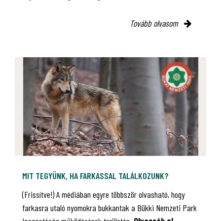
Tovább olvasom
MIT TEGYÜNK, HA FARKASSAL TALÁLKOZUNK?
(Frissítve!) A médiában egyre többször olvasható, hogy
farkasra utaló nyomokra bukkantak a Bükki Nemzeti Park
Igazgatóság működésének területén.
Olvassák el