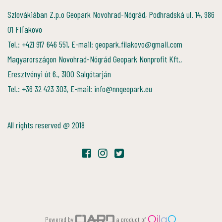
Szlovákiában Z.p.o Geopark Novohrad-Nógrád, Podhradská ul. 14, 986
01 Fiľakovo
Tel.: +421 917 646 551, E-mail: geopark.filakovo@gmail.com
Magyarországon Novohrad-Nógrád Geopark Nonprofit Kft.,
Eresztvényi út 6., 3100 Salgótarján
Tel.: +36 32 423 303, E-mail: info@nngeopark.eu
All rights reserved @ 2018
Powered by
a product of