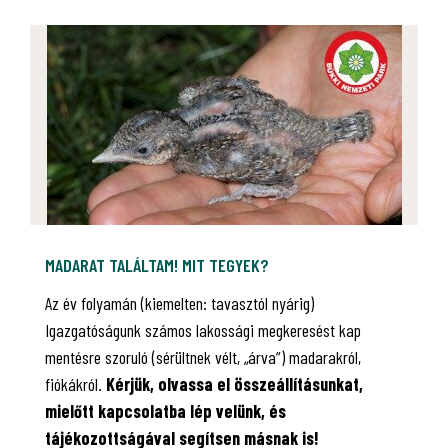
MADARAT TALÁLTAM! MIT TEGYEK?
Az év folyamán (kiemelten: tavasztól nyárig)
Igazgatóságunk számos lakossági megkeresést kap
mentésre szoruló (sérültnek vélt, „árva”) madarakról,
fiókákról.
Kérjük, olvassa el összeállításunkat,
mielőtt kapcsolatba lép velünk, és
tájékozottságával segítsen másnak is!