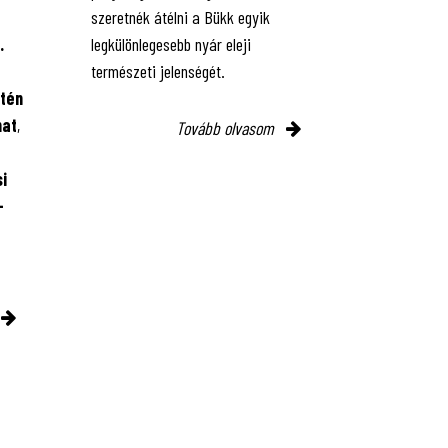
szeretnék átélni a Bükk egyik
.
legkülönlegesebb nyár eleji
természeti jelenségét.
tén
mat
,
Tovább olvasom
i
-