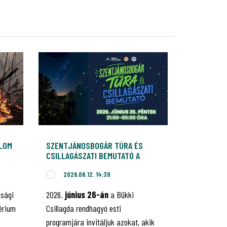
ALOM
SZENTJÁNOSBOGÁR TÚRA ÉS
CSILLAGÁSZATI BEMUTATÓ A
BÜKKI CSILLAGDÁBAN
2026.06.12. 14:39
nsági
2026.
június 26-án
a Bükki
érium
Csillagda rendhagyó esti
programjára invitáljuk azokat, akik