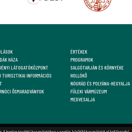
ULÁSOK
ÉRTÉKEK
DÁK HÁZA
PROGRAMOK
VÉNYI LÁTOGATÓKÖZPONT
SALGÓTARJÁN ÉS KÖRNYÉKE
 TURISZTIKAI INFORMÁCIÓS
HOLLÓKŐ
T
NÓGRÁD ÉS POLYÁNA-HEGYALJA
ARNÓCI ŐSMARADVÁNYOK
FÜLEKI VÁRMÚZEUM
MEDVESALJA
. A honlap további használatához a cookie-k (sütik) használatát el kell fogadni.