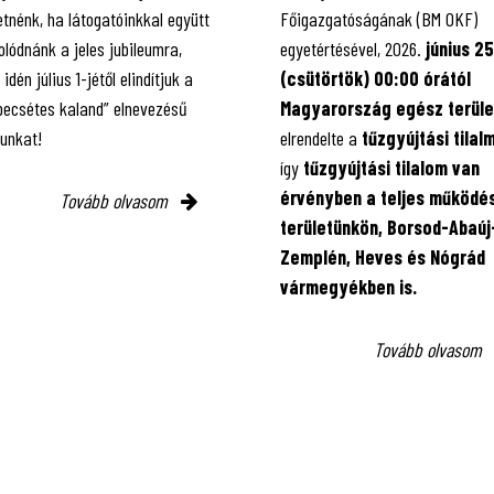
tnénk, ha látogatóinkkal együtt
Főigazgatóságának (BM OKF)
lódnánk a jeles jubileumra,
egyetértésével, 2026.
június 25
 idén július 1-jétől elindítjuk a
(csütörtök) 00:00 órától
 pecsétes kaland” elnevezésű
Magyarország egész terüle
kunkat!
elrendelte a
tűzgyújtási tilal
így
tűzgyújtási tilalom van
érvényben
a teljes működés
Tovább olvasom
területünkön, Borsod-Abaúj
Zemplén, Heves és Nógrád
vármegyékben is.
Tovább olvasom