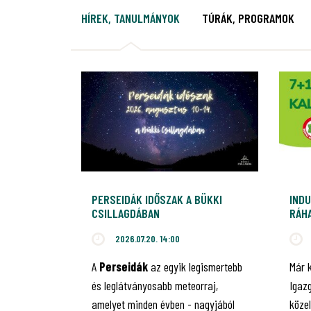
HÍREK, TANULMÁNYOK
TÚRÁK, PROGRAMOK
PERSEIDÁK IDŐSZAK A BÜKKI
INDU
CSILLAGDÁBAN
RÁHA
JUB
2026.07.20. 14:00
A
Perseidák
az egyik legismertebb
Már 
és leglátványosabb meteorraj,
Igaz
amelyet minden évben - nagyjából
közel