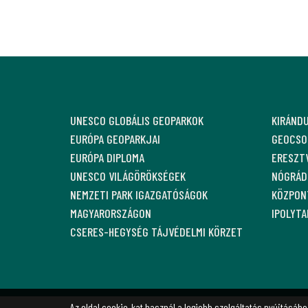
UNESCO GLOBÁLIS GEOPARKOK
KIRÁND
EURÓPA GEOPARKJAI
GEOCSO
EURÓPA DIPLOMA
ERESZT
UNESCO VILÁGÖRÖKSÉGEK
NÓGRÁDI
NEMZETI PARK IGAZGATÓSÁGOK
KÖZPON
MAGYARORSZÁGON
IPOLYT
CSERES-HEGYSÉG TÁJVÉDELMI KÖRZET
Az oldal cookie-kat használ a legjobb szolgáltatás nyújtásához