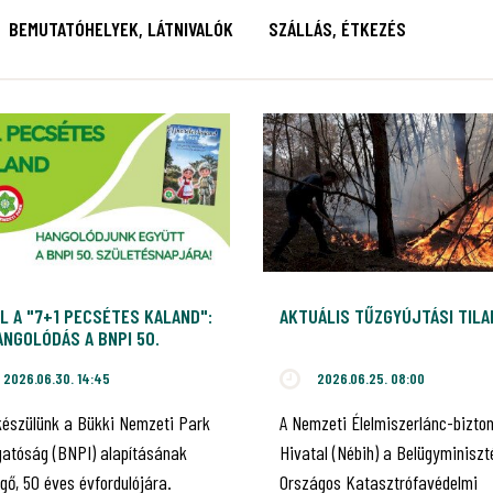
BEMUTATÓHELYEK, LÁTNIVALÓK
SZÁLLÁS, ÉTKEZÉS
L A "7+1 PECSÉTES KALAND":
AKTUÁLIS TŰZGYÚJTÁSI TIL
NGOLÓDÁS A BNPI 50.
ILEUMÁRA!
2026.06.30. 14:45
2026.06.25. 08:00
készülünk a Bükki Nemzeti Park
A Nemzeti Élelmiszerlánc-bizto
gatóság (BNPI) alapításának
Hivatal (Nébih) a Belügyminiszt
gő, 50 éves évfordulójára.
Országos Katasztrófavédelmi