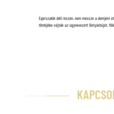
Egerszalók déli részén, nem messze a demjéni útt
tömbjébe vájták az úgynevezett Betyárbújót, fölé
KAPCSO