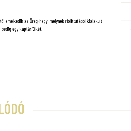
ól emelkedik az Öreg-hegy, melynek riolittufából kialakult
 pedig egy kaptárfülkét.
LÓDÓ