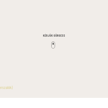
KÉRJÜK GÖRGESS
erszalók)