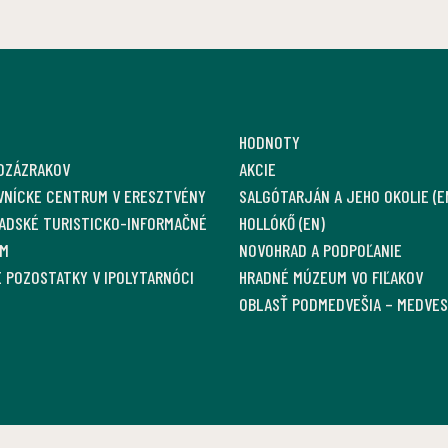
HODNOTY
OZÁZRAKOV
AKCIE
VNÍCKE CENTRUM V ERESZTVÉNY
SALGÓTARJÁN A JEHO OKOLIE (E
ADSKÉ TURISTICKO-INFORMAČNÉ
HOLLÓKŐ (EN)
M
NOVOHRAD A PODPOĽANIE
 POZOSTATKY V IPOLYTARNÓCI
HRADNÉ MÚZEUM VO FIĽAKOV
OBLASŤ PODMEDVEŠIA – MEDVE