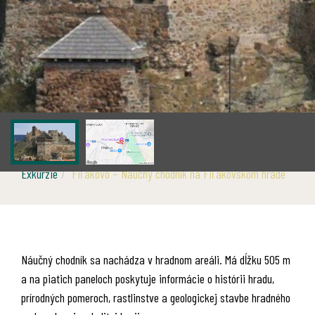
Exkurzie
Fiľakovo – Náučný chodník na Fiľakovskom hrade
Náučný chodník sa nachádza v hradnom areáli. Má dĺžku 505 m
a na piatich paneloch poskytuje informácie o histórii hradu,
prírodných pomeroch, rastlinstve a geologickej stavbe hradného