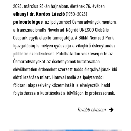
2026. március 26-án hajnalban, életének 76. évében
elhunyt dr. Kordos László
(1950–2026)
paleontológus
, az Ipolytarnóci Ősmaradványok mentora,
a transznacionális Novohrad-Nógrád UNESCO Globális
Geopark egyik alapító támogatója. A Bükki Nemzeti Park
Igazgatóság is mélyen gyászolja a világhírű őslénytanász
jobblétre szenderülését. Pótolhatatlan veszteség érte az
Ősmaradványokat az őséletnyomok kutatásában
elévülhetetlen érdemeket szerzett tudós életpályájának idő
előtti lezárása miatt. Hamvai mellé az ipolytarnóci
földtani alapszelvény kőzetmintáit is elhelyeztük, hadd
folytathassa a kutatásokat a túlvilágon is professzorunk.
Tovább olvasom