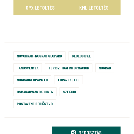
GPX LETÖLTÉS
KML LETÖLTÉS
NOVOHRAD-NÓGRÁD GEOPARK
GEOLOGICKÉ
TANÖSVÉNYEK
TURISZTIKAI INFORMÁCIÓK
NÓGRÁD
NOGRADGEOPARK.EU
TÚRAVEZETÉS
OSMARADVANYOK.HU/EN
SZEKCIÓ
POSTAVENÉ DEDIČSTVO
MEGOSZTÁS