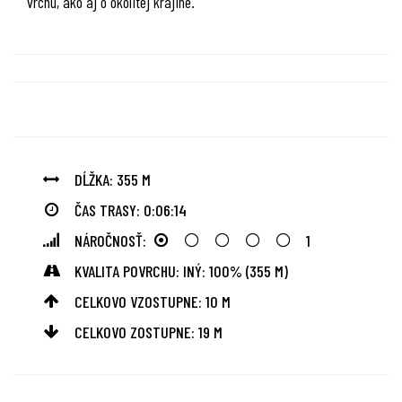
vrchu, ako aj o okolitej krajine.
DĹŽKA: 355 M
ČAS TRASY: 0:06:14
NÁROČNOSŤ:
1
KVALITA POVRCHU: INÝ: 100% (355 M)
CELKOVO VZOSTUPNE: 10 M
CELKOVO ZOSTUPNE: 19 M