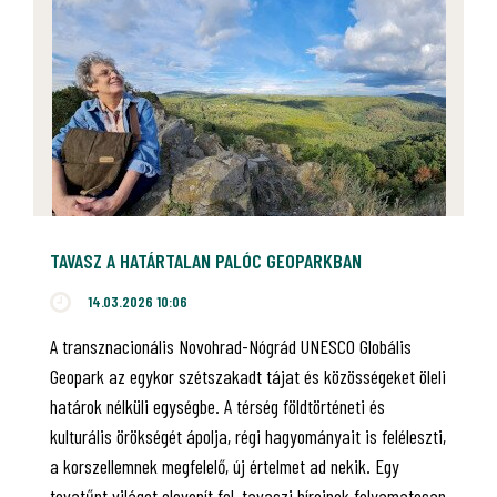
TAVASZ A HATÁRTALAN PALÓC GEOPARKBAN
14.03.2026 10:06
A transznacionális Novohrad-Nógrád UNESCO Globális
Geopark az egykor szétszakadt tájat és közösségeket öleli
határok nélküli egységbe. A térség földtörténeti és
kulturális örökségét ápolja, régi hagyományait is feléleszti,
a korszellemnek megfelelő, új értelmet ad nekik. Egy
tovatűnt világot elevenít fel, tavaszi híreinek folyamatosan