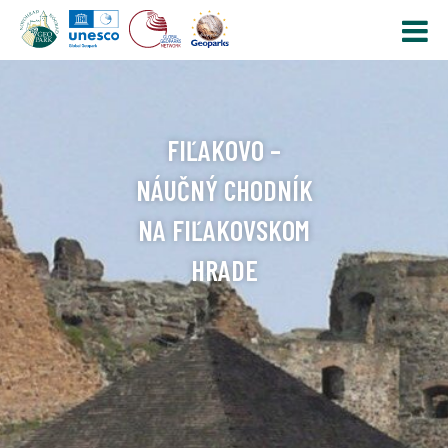
FIĽAKOVO –
NÁUČNÝ CHODNÍK
NA FIĽAKOVSKOM
HRADE