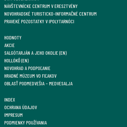
NÁVŠTEVNÍCKE CENTRUM V ERESZTVÉNY
NOVOHRADSKÉ TURISTICKO-INFORMAČNÉ CENTRUM
PRAVEKÉ POZOSTATKY V IPOLYTARNÓCI
HODNOTY
AKCIE
SALGÓTARJÁN A JEHO OKOLIE (EN)
HOLLÓKŐ (EN)
NOVOHRAD A PODPOĽANIE
HRADNÉ MÚZEUM VO FIĽAKOV
OBLASŤ PODMEDVEŠIA – MEDVESALJA
INDEX
OCHRANA ÚDAJOV
IMPRESUM
PODMIENKY POUŽÍVANIA