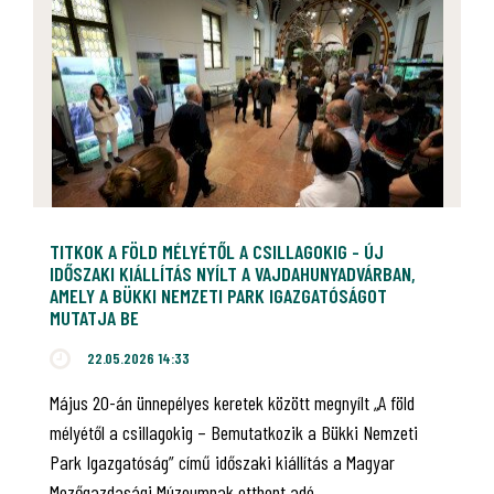
TITKOK A FÖLD MÉLYÉTŐL A CSILLAGOKIG - ÚJ
IDŐSZAKI KIÁLLÍTÁS NYÍLT A VAJDAHUNYADVÁRBAN,
AMELY A BÜKKI NEMZETI PARK IGAZGATÓSÁGOT
MUTATJA BE
22.05.2026 14:33
Május 20-án ünnepélyes keretek között megnyílt „A föld
mélyétől a csillagokig – Bemutatkozik a Bükki Nemzeti
Park Igazgatóság” című időszaki kiállítás a Magyar
Mezőgazdasági Múzeumnak otthont adó