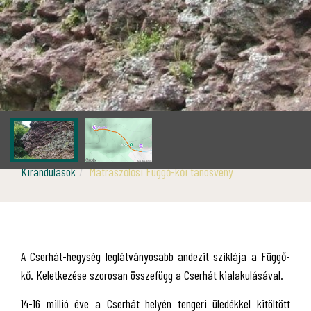
Kirándulások
Mátraszőlősi Függő-kői tanösvény
A Cserhát-hegység leglátványosabb andezit sziklája a Függő-
kő. Keletkezése szorosan összefügg a Cserhát kialakulásával.
14-16 millió éve a Cserhát helyén tengeri üledékkel kitöltött