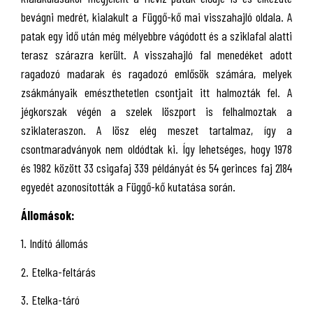
bevágni medrét, kialakult a Függő-kő mai visszahajló oldala. A
patak egy idő után még mélyebbre vágódott és a sziklafal alatti
terasz szárazra került. A visszahajló fal menedéket adott
ragadozó madarak és ragadozó emlősök számára, melyek
zsákmányaik emészthetetlen csontjait itt halmozták fel. A
jégkorszak végén a szelek löszport is felhalmoztak a
sziklateraszon. A lösz elég meszet tartalmaz, így a
csontmaradványok nem oldódtak ki. Így lehetséges, hogy 1978
és 1982 között 33 csigafaj 339 példányát és 54 gerinces faj 2184
egyedét azonosították a Függő-kő kutatása során.
Állomások:
1. Indító állomás
2. Etelka-feltárás
3. Etelka-táró