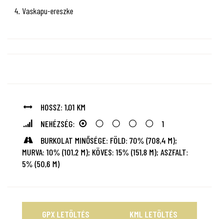
4. Vaskapu-ereszke
HOSSZ: 1,01 KM
NEHÉZSÉG:
1
BURKOLAT MINŐSÉGE: FÖLD: 70% (708,4 M);
MURVA: 10% (101,2 M); KÖVES: 15% (151,8 M); ASZFALT:
5% (50,6 M)
GPX LETÖLTÉS
KML LETÖLTÉS