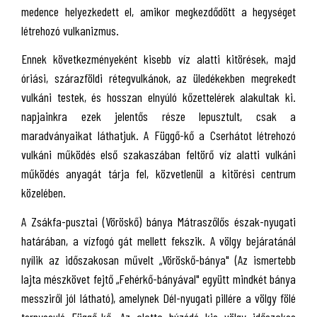
medence helyezkedett el, amikor megkezdődött a hegységet
létrehozó vulkanizmus.
Ennek következményeként kisebb víz alatti kitörések, majd
óriási, szárazföldi rétegvulkánok, az üledékekben megrekedt
vulkáni testek, és hosszan elnyúló kőzettelérek alakultak ki.
napjainkra ezek jelentős része lepusztult, csak a
maradványaikat láthatjuk. A Függő-kő a Cserhátot létrehozó
vulkáni működés első szakaszában feltörő víz alatti vulkáni
működés anyagát tárja fel, közvetlenül a kitörési centrum
közelében.
A Zsákfa-pusztai (Vöröskő) bánya Mátraszőlős észak-nyugati
határában, a vízfogó gát mellett fekszik. A völgy bejáratánál
nyílik az időszakosan művelt „Vöröskő-bánya" (Az ismertebb
lajta mészkövet fejtő „Fehérkő-bányával" együtt mindkét bánya
messziről jól látható), amelynek Dél-nyugati pillére a völgy fölé
tornyosuló Függő-kő. Az alatta húzódó kis völgy időszakos