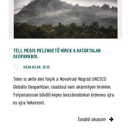
TÉLI, MÉGIS MELENGETŐ HÍREK A HATÁRTALAN
GEOPARKBÓL
2026.02.05. 13:12
Télen is aktív élet folyik a Novohrad-Nógrád UNESCO
Globális Geoparkban, ráadásul nem akármilyen hírekkel.
Folyamatosan bővülő képes beszámolónkat érdemes újra
és újra felkeresni.
Tovább olvasom