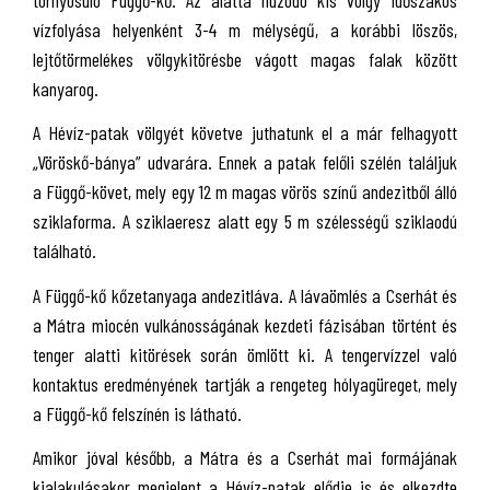
vízfolyása helyenként 3-4 m mélységű, a korábbi löszös,
lejtőtörmelékes völgykitörésbe vágott magas falak között
kanyarog.
A Hévíz-patak völgyét követve juthatunk el a már felhagyott
„Vöröskő-bánya” udvarára. Ennek a patak felőli szélén találjuk
a Függő-követ, mely egy 12 m magas vörös színű andezitből álló
sziklaforma. A sziklaeresz alatt egy 5 m szélességű sziklaodú
található.
A Függő-kő kőzetanyaga andezitláva. A lávaömlés a Cserhát és
a Mátra miocén vulkánosságának kezdeti fázisában történt és
tenger alatti kitörések során ömlött ki. A tengervízzel való
kontaktus eredményének tartják a rengeteg hólyagüreget, mely
a Függő-kő felszínén is látható.
Amikor jóval később, a Mátra és a Cserhát mai formájának
kialakulásakor megjelent a Hévíz-patak elődje is és elkezdte