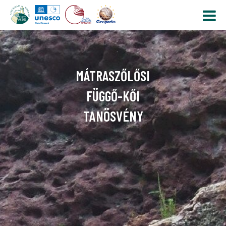
MÁTRASZŐLŐSI
FÜGGŐ-KŐI
TANÖSVÉNY