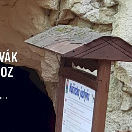
OVÁK
HOZ
HELY