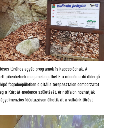
etéses túrához egyéb programok is kapcsolódnak. A
lett pihenhetnek meg, melengethetik a miocén erdő didergő
elépő fogadóépületben digitális terepasztalon domborzatot
meg a Kárpát-medence születését, érintőfalon hozhatják
égydimenziós időutazáson élhetik át a vulkánkitörést