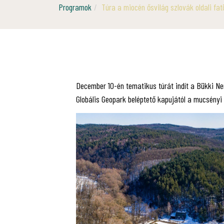
Programok
Túra a miocén ősvilág szlovák oldali fa
December 10-én tematikus túrát indít a Bükki 
Globális Geopark beléptető kapujától a mucsényi