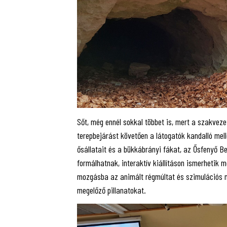
Sőt, még ennél sokkal többet is, mert a szakvez
terepbejárást követően a látogatók kandalló mel
ősállatait és a bükkábrányi fákat, az Ősfenyő B
formálhatnak, interaktív kiállításon ismerhetik 
mozgásba az animált régmúltat és szimulációs n
megelőző pillanatokat.