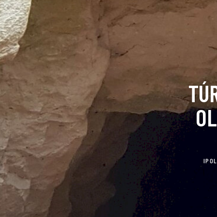
TÚR
OL
IPO