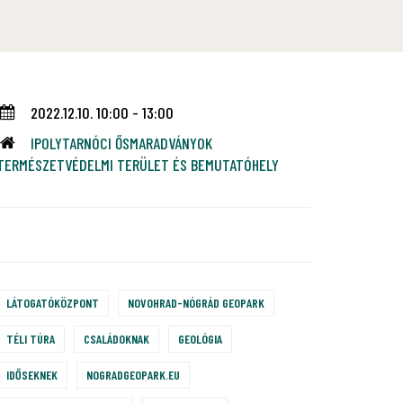
2022.12.10. 10:00 - 13:00
IPOLYTARNÓCI ŐSMARADVÁNYOK
TERMÉSZETVÉDELMI TERÜLET ÉS BEMUTATÓHELY
LÁTOGATÓKÖZPONT
NOVOHRAD-NÓGRÁD GEOPARK
TÉLI TÚRA
CSALÁDOKNAK
GEOLÓGIA
IDŐSEKNEK
NOGRADGEOPARK.EU