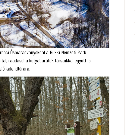
tarnóci Ősmaradványoknál a Bükki Nemzeti Park
itál, ráadásul a kutyabarátok társaikkal együtt is
elő kalandtúrára.