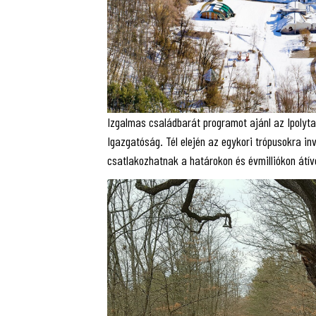
Izgalmas családbarát programot ajánl az Ipoly
Igazgatóság. Tél elején az egykori trópusokra inv
csatlakozhatnak a határokon és évmilliókon átív