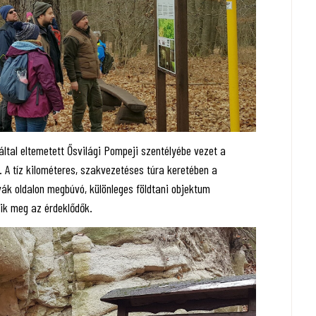
s által eltemetett Ősvilági Pompeji szentélyébe vezet a
 A tíz kilométeres, szakvezetéses túra keretében a
k oldalon megbúvó, különleges földtani objektum
tik meg az érdeklődők.