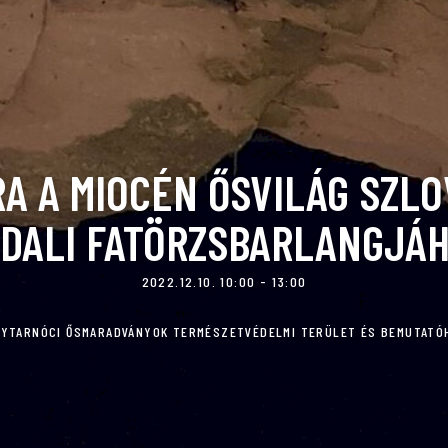
A A MIOCÉN ŐSVILÁG SZL
DALI FATÖRZSBARLANGJÁ
2022.12.10. 10:00 - 13:00
LYTARNÓCI ŐSMARADVÁNYOK TERMÉSZETVÉDELMI TERÜLET ÉS BEMUTATÓ