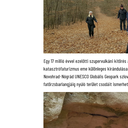
Egy 17 millió évvel ezelőtti szupervulkáni kitöré
katasztrófaturizmus eme különleges kirándulása.
Novohrad-Nógrád UNESCO Globális Geopark szlová
fatörzsbarlangjáig nyúló terület csodáit ismerhe