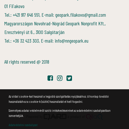
01 Fiľakovo
Tel.: +421 917 646 551, E-mail: geopark.filakovo@gmail.com
Magyarországon Novohrad-Nógrád Geopark Nonprofit Kft.,
Eresztvényi út 6., 3100 Salgótarján
Tel.: +36 32 423 303, E-mail: info@nngeopark.eu
All rights reserved @ 2018
Az oldal cookie-kat használ a legjobb szolgáltatás nyújtásához. A honlap további
használatához a cookie-k (sütik) használatát el kell fogadni.
Személyes adatai védelméről szóló intézkedéseinket az adatvédelmi szabályzatban
ismertetjük.
Powered by
a product of
Adatvédelmi szabályzat