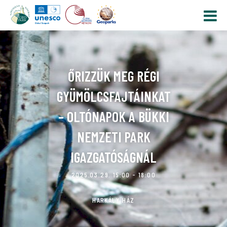
ŐRIZZÜK MEG RÉGI
GYÜMÖLCSFAJTÁINKAT
– OLTÓNAPOK A BÜKKI
NEMZETI PARK
IGAZGATÓSÁGNÁL
2025.03.29. 15:00 - 18:00
HARKÁLY HÁZ