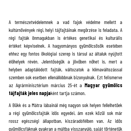
A természetvédelemnek a vad fajok védelme mellett a
kultúrnövények régi, helyi tájfajtáinak megőrzése is feladata. A
régi fajták önmagukban is értékes genetikai és kulturális
értéket képviselnek. A hagyományos gyümölcsösök esetében
ehhez egy fontos ökológiai szerep is társul az általuk nyújtott
élőhelyek révén. Jelentőségük a jövőben nőhet is, mert a
helyben adaptálódott fajták, változatok a klímaváltozással
szemben sok esetben ellenállóbbnak bizonyulnak. Ezt felismerve
az Agrárminisztérium március 25-ét a
Magyar gyümölcs
tájfajták jeles napja
ként tartja számon.
A Bükk és a Mátra lábainál még nagyon sok helyen fellelhetőek
a régi gyümölcsfajták idős egyedei, ám ezek közül sok már
rossz egészségi állapotban, kiszáradófélben van. Az idős
gyümölcsfáknak gyakran a múltba visszanyúló, saját történetük