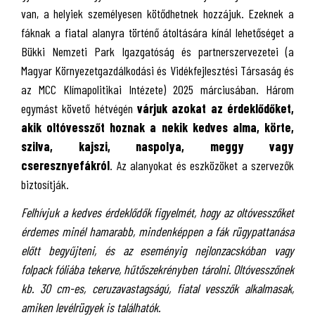
van, a helyiek személyesen kötődhetnek hozzájuk. Ezeknek a
fáknak a fiatal alanyra történő átoltására kínál lehetőséget a
Bükki Nemzeti Park Igazgatóság és partnerszervezetei (a
Magyar Környezetgazdálkodási és Vidékfejlesztési Társaság és
az MCC Klímapolitikai Intézete) 2025 márciusában. Három
egymást követő hétvégén
várjuk azokat az érdeklődőket,
akik oltóvesszőt hoznak a nekik kedves alma, körte,
szilva, kajszi, naspolya, meggy vagy
cseresznyefákról
. Az alanyokat és eszközöket a szervezők
biztosítják.
Felhívjuk a kedves érdeklődők figyelmét, hogy az oltóvesszőket
érdemes minél hamarabb, mindenképpen a fák rügypattanása
előtt begyűjteni, és az eseményig nejlonzacskóban vagy
folpack fóliába tekerve, hűtőszekrényben tárolni. Oltóvesszőnek
kb. 30 cm-es, ceruzavastagságú, fiatal vesszők alkalmasak,
amiken levélrügyek is találhatók.