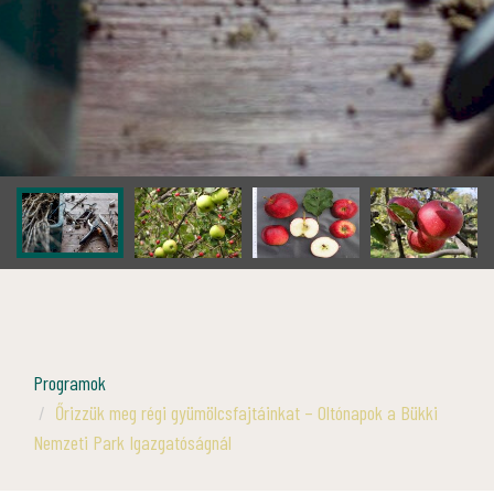
Programok
Őrizzük meg régi gyümölcsfajtáinkat – Oltónapok a Bükki
Nemzeti Park Igazgatóságnál