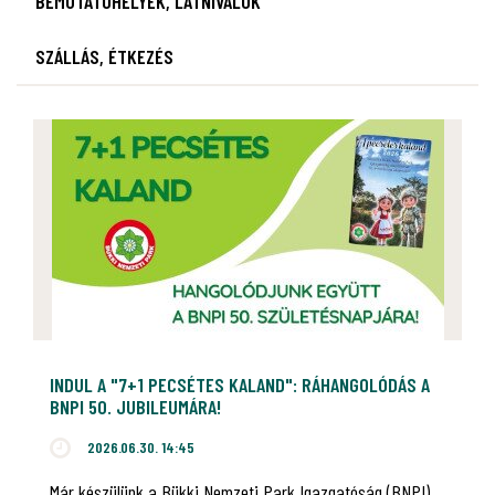
BEMUTATÓHELYEK, LÁTNIVALÓK
SZÁLLÁS, ÉTKEZÉS
INDUL A "7+1 PECSÉTES KALAND": RÁHANGOLÓDÁS A
BNPI 50. JUBILEUMÁRA!
2026.06.30. 14:45
Már készülünk a Bükki Nemzeti Park Igazgatóság (BNPI)