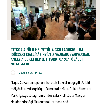
TITKOK A FÖLD MÉLYÉTŐL A CSILLAGOKIG - ÚJ
IDŐSZAKI KIÁLLÍTÁS NYÍLT A VAJDAHUNYADVÁRBAN,
AMELY A BÜKKI NEMZETI PARK IGAZGATÓSÁGOT
MUTATJA BE
2026.05.22. 14:33
Május 20-án ünnepélyes keretek között megnyílt „A föld
mélyétől a csillagokig – Bemutatkozik a Bükki Nemzeti
Park Igazgatóság” című időszaki kiállítás a Magyar
Mezőgazdasági Múzeumnak otthont adó