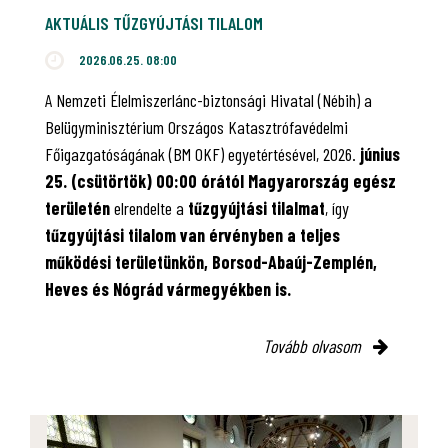
AKTUÁLIS TŰZGYÚJTÁSI TILALOM
2026.06.25. 08:00
A Nemzeti Élelmiszerlánc-biztonsági Hivatal (Nébih) a
Belügyminisztérium Országos Katasztrófavédelmi
Főigazgatóságának (BM OKF) egyetértésével, 2026.
június
25. (csütörtök) 00:00 órától Magyarország egész
területén
elrendelte a
tűzgyújtási tilalmat
, így
tűzgyújtási tilalom van érvényben
a teljes
működési területünkön, Borsod-Abaúj-Zemplén,
Heves és Nógrád vármegyékben is.
Tovább olvasom