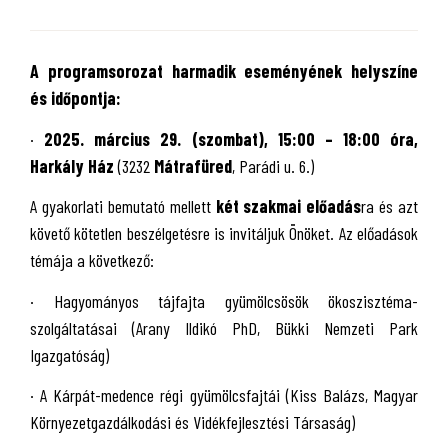
A programsorozat harmadik eseményének helyszíne
és időpontja:
·
2025. március 29. (szombat), 15:00 – 18:00 óra,
Harkály Ház
(3232
Mátrafüred
, Parádi u. 6.)
A gyakorlati bemutató mellett
két szakmai előadás
ra és azt
követő kötetlen beszélgetésre is invitáljuk Önöket. Az előadások
témája a következő:
·
Hagyományos tájfajta gyümölcsösök ökoszisztéma-
szolgáltatásai (Arany Ildikó PhD, Bükki Nemzeti Park
Igazgatóság)
·
A Kárpát-medence régi gyümölcsfajtái (Kiss Balázs, Magyar
Környezetgazdálkodási és Vidékfejlesztési Társaság)