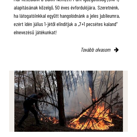
alapításának közelgő, 50 éves évfordulójára. Szeretnénk,
ha látogatóinkkal együtt hangolódnánk a jeles jubileumra,
ezért idén július 1-jétől elindítjuk a „7+1 pecsétes kaland”
elnevezésű játékunkat!
Tovább olvasom