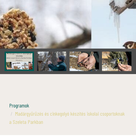
Programok
Madárgyűrűzés és cinkegolyó készítés iskolai csoportoknak
a Szeleta Parkban