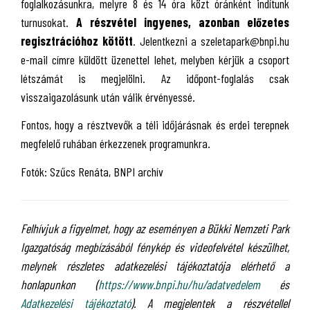
foglalkozásunkra, melyre 8 és 14 óra közt óránként indítunk
turnusokat.
A részvétel ingyenes, azonban előzetes
regisztrációhoz kötött
. Jelentkezni a szeletapark@bnpi.hu
e-mail címre küldött üzenettel lehet, melyben kérjük a csoport
létszámát is megjelölni. Az időpont-foglalás csak
visszaigazolásunk után válik érvényessé.
Fontos, hogy a résztvevők a téli időjárásnak és erdei terepnek
megfelelő ruhában érkezzenek programunkra.
Fotók: Szűcs Renáta, BNPI archív
Felhívjuk a figyelmet, hogy az eseményen a Bükki Nemzeti Park
Igazgatóság megbízásából fénykép és videofelvétel készülhet,
melynek részletes adatkezelési tájékoztatója elérhető a
honlapunkon (
https://www.bnpi.hu/hu/adatvedelem
és
Adatkezelési tájékoztató
). A megjelentek a részvétellel