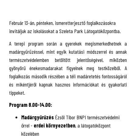
Február 13-án, pénteken, ismeretterjesztő foglalkozásokra
invitáljuk az iskolásokat a Szeleta Park Látogatóközpontba.
A terepi program során a gyerekek megismerkedhetnek a
madárgyűrűzéssel, mint egyik kutatási módszerrel és annak
természetvédelemben betöltött jelentőségével, miközben
gyönyörű énekesmadarakat figyelnek meg testközelből. A
foglalkozás második részében a téli madáretetés fontosságáról
és mikéntjéről kapnak hasznos információkat és gyakorlati
tippeket.
Program
8.00-14.00:
Madárgyűrűzés
Ézsöl Tibor BNPI természetvédelmi
őrrel -
erdei környezetben
, a látogatóközpont
közelében