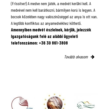
(Frissítve!) A medve nem játék, a medvét kerülni kell. A
medvével nem kell barátkozni, bármilyen korú is legyen. A
bocsok közelében nagy valószínűséggel az anya is ott van.
A legtöbb konfliktus az anyamedvékhez köthető.
Amennyiben medvét észlelnek, kérjük, jelezzék
Igazgatóságunk felé az alábbi ügyeleti
telefonszámon: +36 30 861-3808
Tovább olvasom