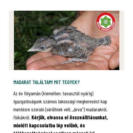
MADARAT TALÁLTAM! MIT TEGYEK?
Az év folyamán (kiemelten: tavasztól nyárig)
Igazgatóságunk számos lakossági megkeresést kap
mentésre szoruló (sérültnek vélt, „árva”) madarakról,
fiókákról.
Kérjük, olvassa el összeállításunkat,
mielőtt kapcsolatba lép velünk, és