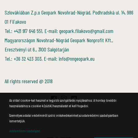
Szlovákiában Z.p.o Geopark Novohrad-Nógrád, Podhradská ul. 14, 986
01 Fiľakovo
Tel.: +421 917 646 551, E-mail: geopark.filakovo@gmail.com
Magyarországon Novohrad-Nógrád Geopark Nonprofit Kft.,
Eresztvényi út 6., 3100 Salgótarján
Tel.: +36 32 423 303, E-mail: info@nngeopark.eu
All rights reserved @ 2018
Az oldal cookie-kat használ a legjobb szolgáltatás nyújtásához. A honlap további
használatához a cookie-k (sütik) használatát el kell fogadni.
Személyes adatai védelméről szóló intézkedéseinket az adatvédelmi szabályzatban
ismertetjük.
Adatvédelmi szabályzat