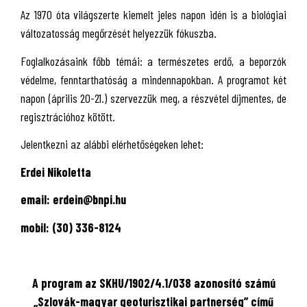
Az 1970 óta világszerte kiemelt jeles napon idén is a biológiai
változatosság megőrzését helyezzük fókuszba.
Foglalkozásaink főbb témái: a természetes erdő, a beporzók
védelme, fenntarthatóság a mindennapokban. A programot két
napon (április 20-21.) szervezzük meg, a részvétel díjmentes, de
regisztrációhoz kötött.
Jelentkezni az alábbi elérhetőségeken lehet:
Erdei Nikoletta
email: erdein@bnpi.hu
mobil: (30) 336-8124
A program az SKHU/1902/4.1/038 azonosító számú
„Szlovák-magyar geoturisztikai partnerség” című