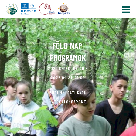
FÖLD NAPI
PROGRAMOK
2022.04.20. 09:00 -
2022.04.21. 15:00
BNPI NYUGATI KAPU
LÁTOGATÓKÖZPONT