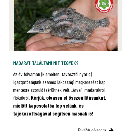
MADARAT TALÁLTAM! MIT TEGYEK?
Az év folyamán (kiemelten: tavasztól nyárig)
Igazgatóságunk számos lakossági megkeresést kap
mentésre szoruló (sérültnek vélt, „árva”) madarakról,
fiókákról.
Kérjük, olvassa el összeállításunkat,
mielőtt kapcsolatba lép velünk, és
tájékozottságával segítsen másnak is!
Tovább olvasom