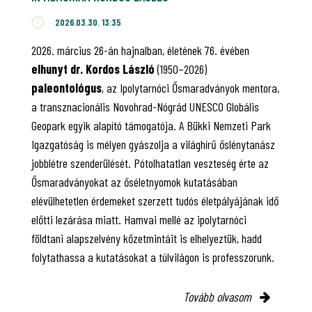
2026.03.30. 13:35
2026. március 26-án hajnalban, életének 76. évében
elhunyt dr. Kordos László
(1950–2026)
paleontológus
, az Ipolytarnóci Ősmaradványok mentora,
a transznacionális Novohrad-Nógrád UNESCO Globális
Geopark egyik alapító támogatója. A Bükki Nemzeti Park
Igazgatóság is mélyen gyászolja a világhírű őslénytanász
jobblétre szenderülését. Pótolhatatlan veszteség érte az
Ősmaradványokat az őséletnyomok kutatásában
elévülhetetlen érdemeket szerzett tudós életpályájának idő
előtti lezárása miatt. Hamvai mellé az ipolytarnóci
földtani alapszelvény kőzetmintáit is elhelyeztük, hadd
folytathassa a kutatásokat a túlvilágon is professzorunk.
Tovább olvasom