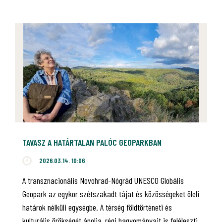
TAVASZ A HATÁRTALAN PALÓC GEOPARKBAN
2026.03.14. 10:06
A transznacionális Novohrad-Nógrád UNESCO Globális
Geopark az egykor szétszakadt tájat és közösségeket öleli
határok nélküli egységbe. A térség földtörténeti és
kulturális örökségét ápolja, régi hagyományait is feléleszti,