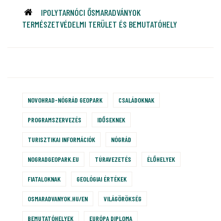
IPOLYTARNÓCI ŐSMARADVÁNYOK
TERMÉSZETVÉDELMI TERÜLET ÉS BEMUTATÓHELY
NOVOHRAD-NÓGRÁD GEOPARK
CSALÁDOKNAK
PROGRAMSZERVEZÉS
IDŐSEKNEK
TURISZTIKAI INFORMÁCIÓK
NÓGRÁD
NOGRADGEOPARK.EU
TÚRAVEZETÉS
ÉLŐHELYEK
FIATALOKNAK
GEOLÓGIAI ÉRTÉKEK
OSMARADVANYOK.HU/EN
VILÁGÖRÖKSÉG
BEMUTATÓHELYEK
EURÓPA DIPLOMA