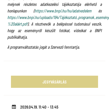
melynek részletes adatkezelési tájékoztatója elérhető a
honlapunkon (
https://www.bnpi.hu/hu/adatvedelem
és
https://www.bnpi.hu/uploads/194/Tájékoztató_programok_esemé
%20aláírt.pdf
). A résztvevők a belépéssel tudomásul veszik,
hogy az eseményről készült fotókat, videókat a BNPI
publikálhatja.
A programváltoztatás jogát a Szervező fenntartja.
JEGYVÁSÁRLÁS
2026.04.19. 11:40 - 13:45