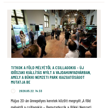
TITKOK A FÖLD MÉLYÉTŐL A CSILLAGOKIG - ÚJ
IDŐSZAKI KIÁLLÍTÁS NYÍLT A VAJDAHUNYADVÁRBAN,
AMELY A BÜKKI NEMZETI PARK IGAZGATÓSÁGOT
MUTATJA BE
2026.05.22. 14:33
Május 20-án ünnepélyes keretek között megnyílt „A föld
mélyétől a csillagokig – Bemutatkozik a Bükki Nemzeti