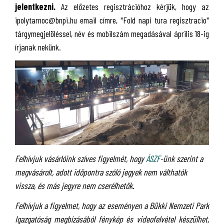
jelentkezni.
Az előzetes regisztrációhoz kérjük, hogy az
ipolytarnoc@bnpi.hu email címre, "Fold napi tura regisztracio"
tárgymegjelöléssel, név és mobilszám megadásával április 18-ig
írjanak nekünk.
Felhívjuk vásárlóink szíves figyelmét, hogy
ÁSZF
-ünk szerint a
megvásárolt, adott időpontra szóló jegyek nem válthatók
vissza, és más jegyre nem cserélhetők.
Felhívjuk a figyelmet, hogy az eseményen a Bükki Nemzeti Park
Igazgatóság megbízásából fénykép és videofelvétel készülhet,