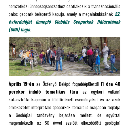
nemzetközi ünnepségsorozathoz csatlakozik a transznacionális
palóc geopark beléptető kapuja, amely a megalakulásának
22.
évfordulóját ünneplő Globális Geoparkok Hálózatának
(GGN) tagja
.
Április 19-én
az Ősfenyő Belépő fogadóépülettől
11 óra 40
perckor induló tematikus túra
az egykori vulkáni
katasztrófa kapcsán a földtörténeti eseményeket és az azok
emlékezetét interpretáló geoparkok témáit is magában foglalja
a Geológiai tanösvény bejárása mellett, de egyúttal
megemlékezik az 50 évvel ezelőtt elkezdődött geológiai