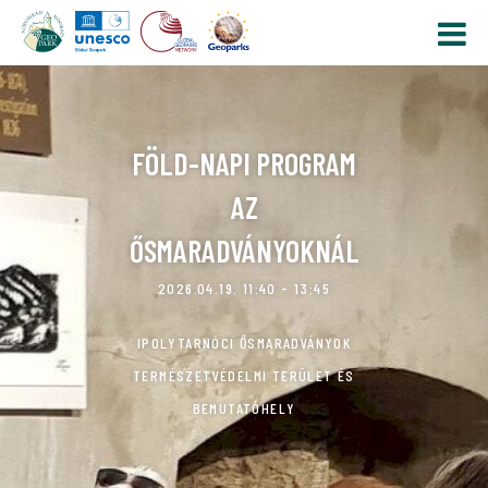
FÖLD-NAPI PROGRAM
AZ
ŐSMARADVÁNYOKNÁL
2026.04.19. 11:40 - 13:45
IPOLYTARNÓCI ŐSMARADVÁNYOK
TERMÉSZETVÉDELMI TERÜLET ÉS
BEMUTATÓHELY