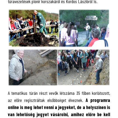
túravezetések pionír korszakáról és Kordos Lászlóról is.
A tematikus túrán részt vevők létszáma 35 főben korlátozott,
az előre regisztráltak elsőbbséget élveznek.
A programra
online is meg lehet venni a jegyeket, de a helyszínen is
van lehetőség jegyet vásárolni, amihez előre be kell