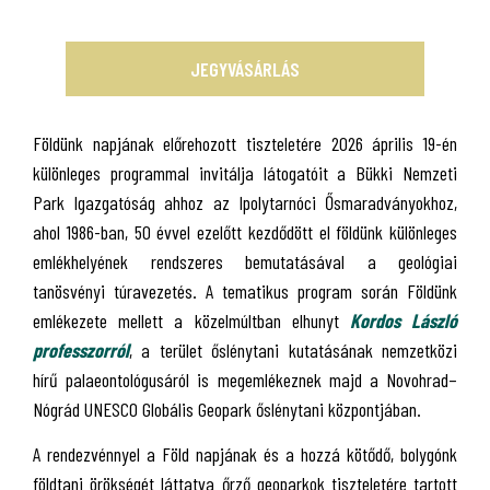
JEGYVÁSÁRLÁS
Földünk napjának előrehozott tiszteletére 2026 április 19-én
különleges programmal invitálja látogatóit a Bükki Nemzeti
Park Igazgatóság ahhoz az Ipolytarnóci Ősmaradványokhoz,
ahol 1986-ban, 50 évvel ezelőtt kezdődött el földünk különleges
emlékhelyének rendszeres bemutatásával a geológiai
tanösvényi túravezetés. A tematikus program során Földünk
emlékezete mellett a közelmúltban elhunyt
Kordos László
professzorról
, a terület őslénytani kutatásának nemzetközi
hírű palaeontológusáról is megemlékeznek majd a Novohrad–
Nógrád UNESCO Globális Geopark őslénytani központjában.
A rendezvénnyel a Föld napjának és a hozzá kötődő, bolygónk
földtani örökségét láttatva őrző geoparkok tiszteletére tartott